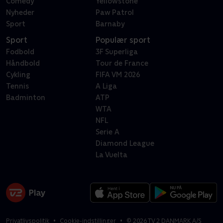
Comedy
Yellowstone
Nyheder
Paw Patrol
Sport
Barnaby
Sport
Populær sport
Fodbold
3F Superliga
Håndbold
Tour de France
Cykling
FIFA VM 2026
Tennis
A Liga
Badminton
ATP
WTA
NFL
Serie A
Diamond League
La Vuelta
Privatlivspolitik
Cookie-indstillinger
©
2026
TV 2 DANMARK A/S