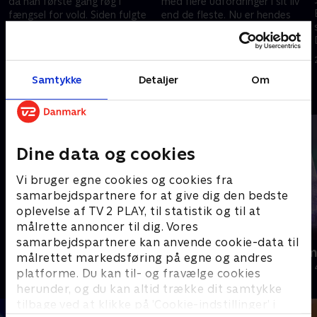
da han første gang røg i
med flere udfordringer i sit liv
fængsel for vold. Siden fulgte
end de fleste. Nu er hendes
20 år i et hårdkogt, kriminelt
fortælling om en hård
t
miljø i Skagen. Men en dag fik
barndom og ungdom blevet til
11. september 2024 • 23 min
18. september 2024 • 17 min
han nok
en bog
Samtykke
Detaljer
Om
Andre så også
Dine data og cookies
Vi bruger egne cookies og cookies fra
samarbejdspartnere for at give dig den bedste
oplevelse af TV 2 PLAY, til statistik og til at
målrette annoncer til dig. Vores
samarbejdspartnere kan anvende cookie-data til
Badehotellets kokkeskole
Julelys for m
målrettet markedsføring på egne og andres
Livsstil • 1 sæsoner
2022 • Livsstil •
platforme. Du kan til- og fravælge cookies
herunder, og du kan altid trække dit samtykke
tilbage ved at klikke på ’Cookie-indstillinger’ i