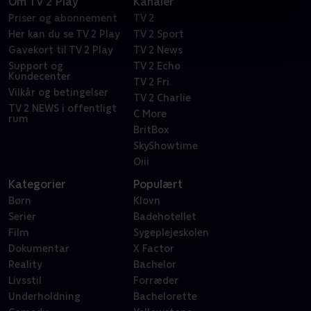
Om TV 2 Play
Kanaler
Priser og abonnement
TV 2
Her kan du se TV 2 Play
TV 2 Sport
Gavekort til TV 2 Play
TV 2 News
Support og
TV 2 Echo
Kundecenter
TV 2 Fri
Vilkår og betingelser
TV 2 Charlie
TV 2 NEWS i offentligt
C More
rum
BritBox
SkyShowtime
Oiii
Kategorier
Populært
Børn
Klovn
Serier
Badehotellet
Film
Sygeplejeskolen
Dokumentar
X Factor
Reality
Bachelor
Livsstil
Forræder
Underholdning
Bachelorette