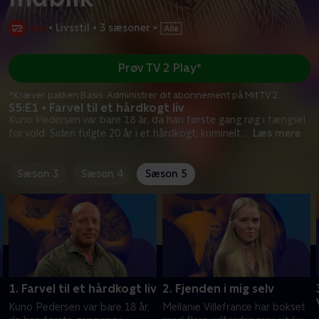
•
Livsstil
•
3 sæsoner
•
Prøv TV 2 Play*
*Kræver pakken Basis. Administrer dit abonnement på Mit TV 2.
S5:E1 • Farvel til et hårdkogt liv
Kuno Pedersen var bare 18 år, da han første gang røg i fængsel
for vold. Siden fulgte 20 år i et hårdkogt, kriminelt
...
Læs mere
Sæson 3
Sæson 4
Sæson 5
1. Farvel til et hårdkogt liv
2. Fjenden i mig selv
Kuno Pedersen var bare 18 år,
Mellanie Villefrance har bokset