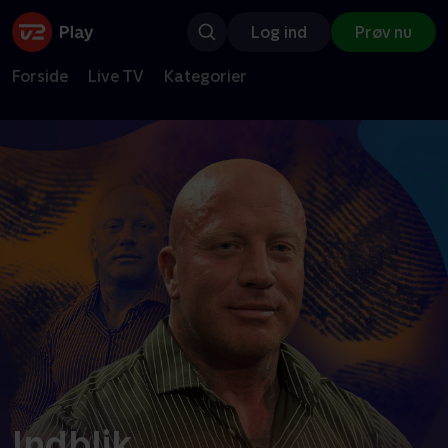
Log ind
Prøv nu
Forside
Live TV
Kategorier
Indblik