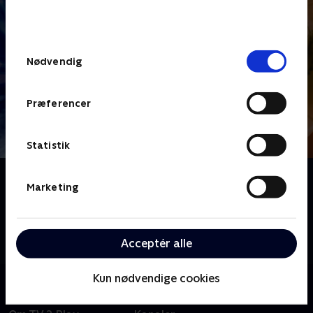
bunden af siden. Læs mere om hvordan TV 2
behandler dine oplysninger i
TV 2s privatlivspolitik
.
Samtykkevalg
Nødvendig
Præferencer
Statistik
Om Indblik
Marketing
I nysgerrige og undersøgende interviews kommer vi
tæt på en aktuel gæst, der har noget på hjerte. Vi
bliver klogere på aktuelle emner og spændende
Acceptér alle
begivenheder.
Kun nødvendige cookies