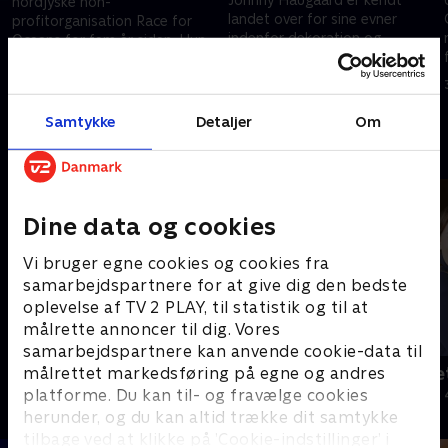
nordjyske non-
landet over for sine evner
profitorganisation Race for
indenfor dekoration og
Oceans for fem år siden. Hun
blomster. Mød
kæmper for at rense
9. oktober 2024 • 24 min
'Blomstermanden fra Mygdal'
verdenshavene for farligt
16. oktober 2024 • 28 min
denne gang i Indblik
plastikaffald
Samtykke
Detaljer
Om
Andre så også
Dine data og cookies
Vi bruger egne cookies og cookies fra
samarbejdspartnere for at give dig den bedste
oplevelse af TV 2 PLAY, til statistik og til at
målrette annoncer til dig. Vores
samarbejdspartnere kan anvende cookie-data til
målrettet markedsføring på egne og andres
Badehotellets kokkeskole
Jul på slott
platforme. Du kan til- og fravælge cookies
Livsstil • 1 sæsoner
2020 • Livsstil •
herunder, og du kan altid trække dit samtykke
tilbage ved at klikke på ’Cookie-indstillinger’ i