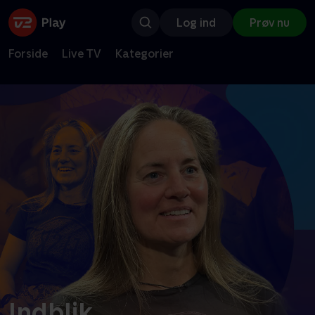
Log ind
Prøv nu
Forside
Live TV
Kategorier
Indblik