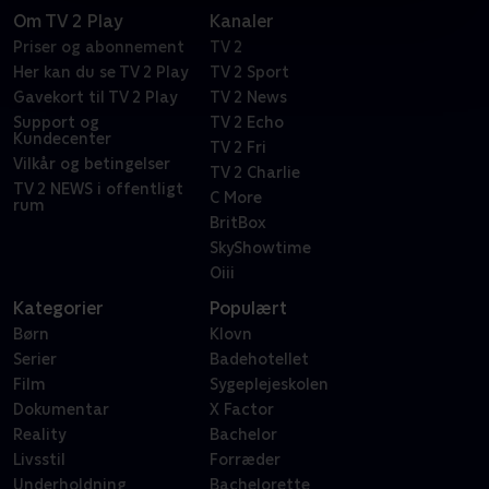
Om TV 2 Play
Kanaler
Priser og abonnement
TV 2
Her kan du se TV 2 Play
TV 2 Sport
Gavekort til TV 2 Play
TV 2 News
Support og
TV 2 Echo
Kundecenter
TV 2 Fri
Vilkår og betingelser
TV 2 Charlie
TV 2 NEWS i offentligt
C More
rum
BritBox
SkyShowtime
Oiii
Kategorier
Populært
Børn
Klovn
Serier
Badehotellet
Film
Sygeplejeskolen
Dokumentar
X Factor
Reality
Bachelor
Livsstil
Forræder
Underholdning
Bachelorette