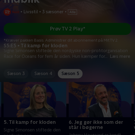
•
Livsstil
•
3 sæsoner
•
Prøv TV 2 Play*
*Kræver pakken Basis. Administrer dit abonnement på Mit TV 2.
S5:E5 • Til kamp for kloden
Signe Simonsen stiftede den nordjyske non-profitorganisation
Race for Oceans for fem år siden. Hun kæmper for
...
Læs mere
Sæson 3
Sæson 4
Sæson 5
5. Til kamp for kloden
6. Jeg gør ikke som der
står i bøgerne
Signe Simonsen stiftede den
Johnny Haugaard er kendt