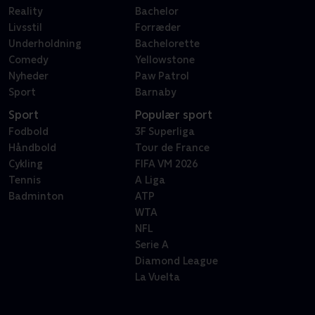
Reality
Bachelor
Livsstil
Forræder
Underholdning
Bachelorette
Comedy
Yellowstone
Nyheder
Paw Patrol
Sport
Barnaby
Sport
Populær sport
Fodbold
3F Superliga
Håndbold
Tour de France
Cykling
FIFA VM 2026
Tennis
A Liga
Badminton
ATP
WTA
NFL
Serie A
Diamond League
La Vuelta