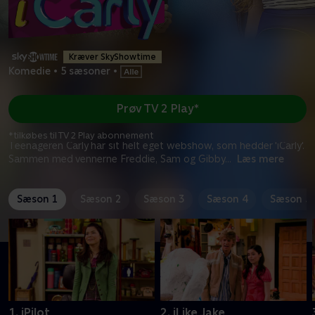
Kræver SkyShowtime
Komedie
•
5 sæsoner
•
Prøv TV 2 Play*
*tilkøbes til TV 2 Play abonnement
Teenageren Carly har sit helt eget webshow, som hedder 'iCarly'.
Sammen med vennerne Freddie, Sam og Gibby
...
Læs mere
Sæson 1
Sæson 2
Sæson 3
Sæson 4
Sæson 5
1. iPilot
2. iLike Jake