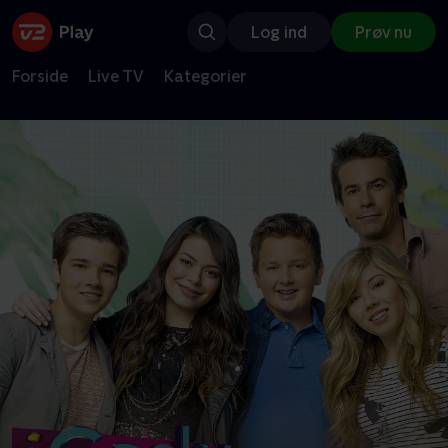
Log ind
Prøv nu
Forside
Live TV
Kategorier