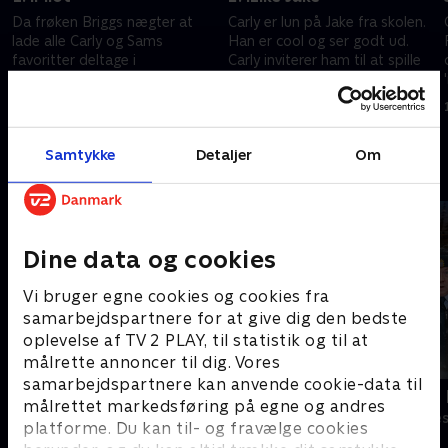
Da frøken Briggs nægter at
Carly er lun på Jake fra skolen.
lade alle Carly og Sams
Han er cool og ser godt ud.
favoritter deltage i
Carly inviterer ham til at spille
talentshowet, beslutter de at
guitar og synge i hendes
være værter for deres dygtige
webshow. Men han synger
1. juli 2021 • 22 min
1. juli 2021 • 22 min
klassekammerater i 'iCarly'.
forfærdeligt.
Samtykke
Detaljer
Om
Andre så også
Dine data og cookies
Vi bruger egne cookies og cookies fra
samarbejdspartnere for at give dig den bedste
oplevelse af TV 2 PLAY, til statistik og til at
målrette annoncer til dig. Vores
samarbejdspartnere kan anvende cookie-data til
Robssons (dansk tale)
LasseMajas 
målrettet markedsføring på egne og andres
Komedie • 1 sæsoner
Komedie • 1 sæ
platforme. Du kan til- og fravælge cookies