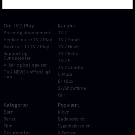
Om TV 2 Play
Kanaler
Priser og abonnement
TV 2
Her kan du se TV 2 Play
TV 2 Sport
Gavekort til TV 2 Play
TV 2 News
Support og
TV 2 Echo
Kundecenter
TV 2 Fri
Vilkår og betingelser
TV 2 Charlie
TV 2 NEWS i offentligt
C More
rum
BritBox
SkyShowtime
Oiii
Kategorier
Populært
Børn
Klovn
Serier
Badehotellet
Film
Sygeplejeskolen
Dokumentar
X Factor