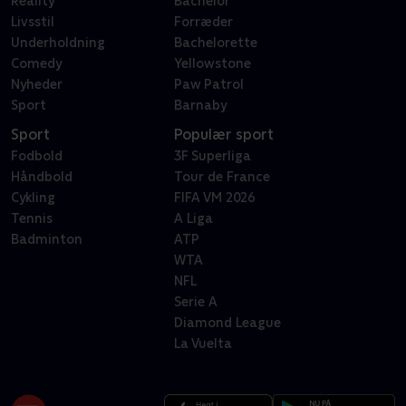
Reality
Bachelor
Livsstil
Forræder
Underholdning
Bachelorette
Comedy
Yellowstone
Nyheder
Paw Patrol
Sport
Barnaby
Sport
Populær sport
Fodbold
3F Superliga
Håndbold
Tour de France
Cykling
FIFA VM 2026
Tennis
A Liga
Badminton
ATP
WTA
NFL
Serie A
Diamond League
La Vuelta