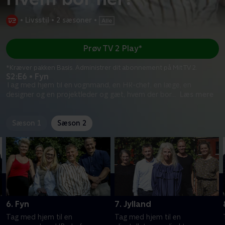
•
Livsstil
•
2 sæsoner
•
Prøv TV 2 Play*
*Kræver pakken Basis. Administrer dit abonnement på Mit TV 2.
S2:E6 • Fyn
Tag med hjem til en vognmand, en HR-chef, en læge, en
designer og en projektleder og gæt, hvem der bor
...
Læs mere
Sæson 1
Sæson 2
6. Fyn
7. Jylland
Tag med hjem til en
Tag med hjem til en