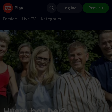
Log ind
Prøv nu
Forside
Live TV
Kategorier
Hvem bor her?