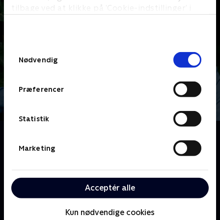
tilbage ved at klikke på ’Cookie-indstillinger’ i
bunden af siden. Læs mere om hvordan TV 2
behandler dine oplysninger i
TV 2s privatlivspolitik
.
Samtykkevalg
Nødvendig
Præferencer
Statistik
Om Hvem bor her?
Fem almindelige danskere gætter på, hvem der bor i
Marketing
hvilket hjem. Det gælder om at holde masken og
samtidig lægge røgslør ud, når man på den ene side
quizzer og på den anden side dækker over, hvor man
Acceptér alle
selv bor. De besøger hinandens hjem på skift, bliver
inspireret og får muligheden for at vinde 10.000
Kun nødvendige cookies
kroner. Livsstilsekspert Christian Grau er vært, og vi