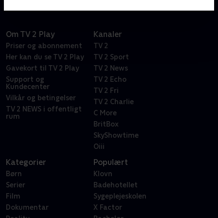
kommer rundt i hele landet.
Om TV 2 Play
Kanaler
Priser og abonnement
TV 2
Her kan du se TV 2 Play
TV 2 Sport
Gavekort til TV 2 Play
TV 2 News
Support og
TV 2 Echo
Kundecenter
TV 2 Fri
Vilkår og betingelser
TV 2 Charlie
TV 2 NEWS i offentligt
C More
rum
BritBox
SkyShowtime
Oiii
Kategorier
Populært
Børn
Klovn
Serier
Badehotellet
Film
Sygeplejeskolen
Dokumentar
X Factor