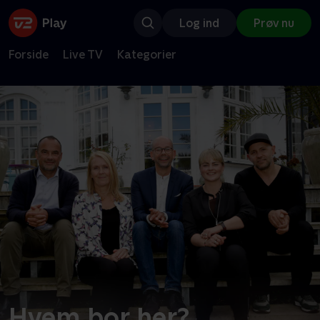
Log ind
Prøv nu
Forside
Live TV
Kategorier
Hvem bor her?