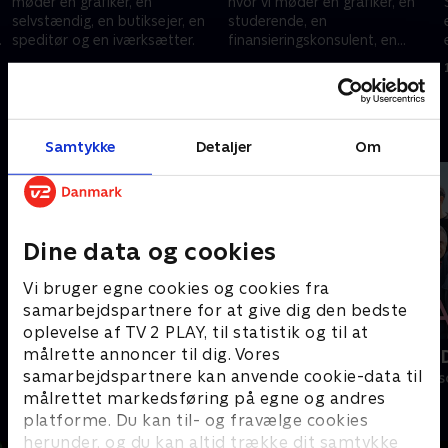
møder en grafiker, en
hvor vi møder en grafiker, en
selvstændig, en butiksejer, en
studerende, en
g
speditør og en iværksætter.
finansieringskonsulent, en
investeringsrådgiver og en
24. april 2018 • 39 min
1. maj 2018 • 39 min
administrator.
Andre så også
Samtykke
Detaljer
Om
Dine data og cookies
Vi bruger egne cookies og cookies fra
samarbejdspartnere for at give dig den bedste
oplevelse af TV 2 PLAY, til statistik og til at
målrette annoncer til dig. Vores
Hjemme i Danmark
Sæt pris på
samarbejdspartnere kan anvende cookie-data til
Livsstil • 1 sæsoner
Livsstil • 10 sæ
målrettet markedsføring på egne og andres
platforme. Du kan til- og fravælge cookies
herunder, og du kan altid trække dit samtykke