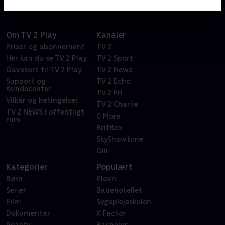
kommer rundt i hele landet.
Om TV 2 Play
Kanaler
Priser og abonnement
TV 2
Her kan du se TV 2 Play
TV 2 Sport
Gavekort til TV 2 Play
TV 2 News
Support og
TV 2 Echo
Kundecenter
TV 2 Fri
Vilkår og betingelser
TV 2 Charlie
TV 2 NEWS i offentligt
C More
rum
BritBox
SkyShowtime
Oiii
Kategorier
Populært
Børn
Klovn
Serier
Badehotellet
Film
Sygeplejeskolen
Dokumentar
X Factor