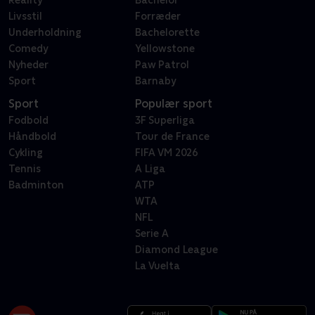
Reality
Bachelor
Livsstil
Forræder
Underholdning
Bachelorette
Comedy
Yellowstone
Nyheder
Paw Patrol
Sport
Barnaby
Sport
Populær sport
Fodbold
3F Superliga
Håndbold
Tour de France
Cykling
FIFA VM 2026
Tennis
A Liga
Badminton
ATP
WTA
NFL
Serie A
Diamond League
La Vuelta