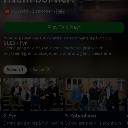
•
Livsstil
•
2 sæsoner
•
Prøv TV 2 Play*
*Kræver pakken Basis. Administrer dit abonnement på Mit TV 2.
S1:E2 • Fyn
Denne gang er vi på Fyn, hvor vi møder en grafiker, en
selvstændig, en butiksejer, en speditør og en
...
Læs mere
Sæson 1
Sæson 2
2. Fyn
3. København
,
Denne gang er vi på Fyn, hvor vi
Denne gang er vi i København,