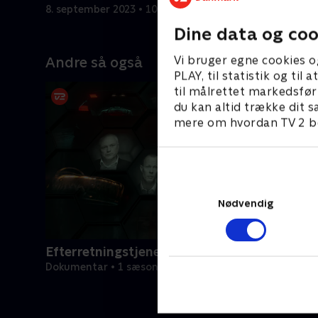
8. september 2023 • 10 min
8. septemb
Dine data og coo
Vi bruger egne cookies o
Andre så også
PLAY, til statistik og ti
til målrettet markedsfør
du kan altid trække dit s
mere om hvordan TV 2 be
Nødvendig
Efterretningstjenesten
Dokumentar • 1 sæsoner