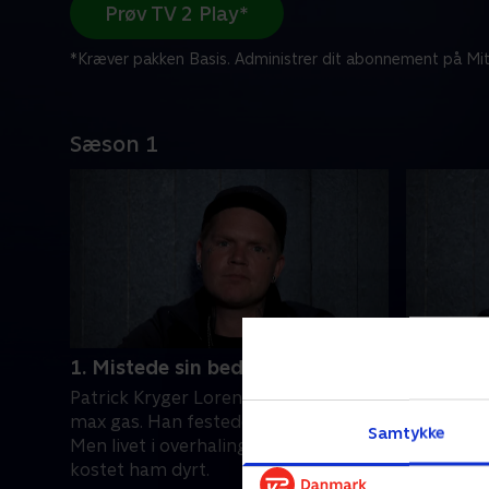
Prøv TV 2 Play*
*Kræver pakken Basis. Administrer dit abonnement på Mit
Sæson 1
1. Mistede sin bedste ven
2. Én fe
Patrick Kryger Lorentzen gav den
Julie Chr
max gas. Han festede og tog stoffer.
lejlighed
Samtykke
Men livet i overhalingsbanen har
beslutning
kostet ham dyrt.
kom til a