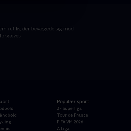
dem i et liv, der bevægede sig mod
 forgæves.
port
Populær sport
odbold
3F Superliga
åndbold
Tour de France
ykling
FIFA VM 2026
ennis
A Liga