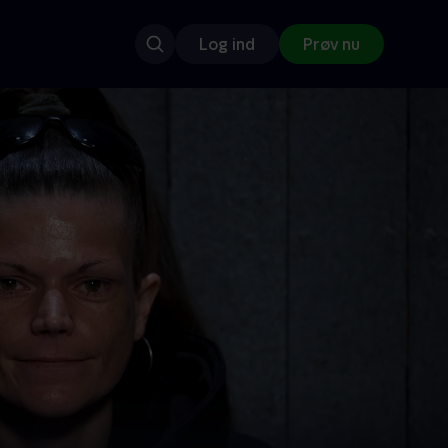
Log ind
Prøv nu