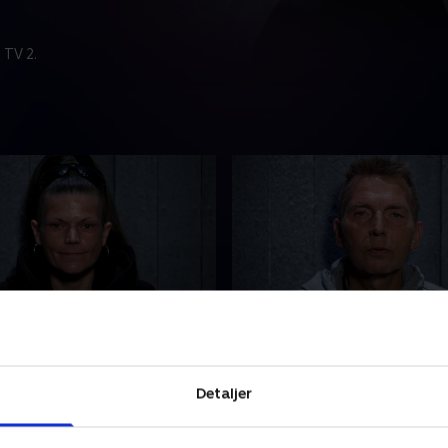
 TV 2.
st for meget
3. Stjal fra sovende pati
istensen havde job og
Abstinenser fik Flemming 
, men hun tog én forkert
til at gøre ting, som han i d
Detaljer
 til en fest. Den beslutning
svært ved at tilgive sig selv f
t smadre hendes tilværelse.
8. september 2023 • 10 min