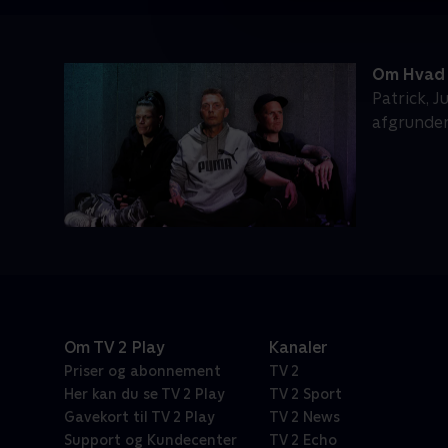
Om Hvad 
Patrick, J
afgrunden
Om TV 2 Play
Kanaler
Priser og abonnement
TV 2
Her kan du se TV 2 Play
TV 2 Sport
Gavekort til TV 2 Play
TV 2 News
Support og Kundecenter
TV 2 Echo