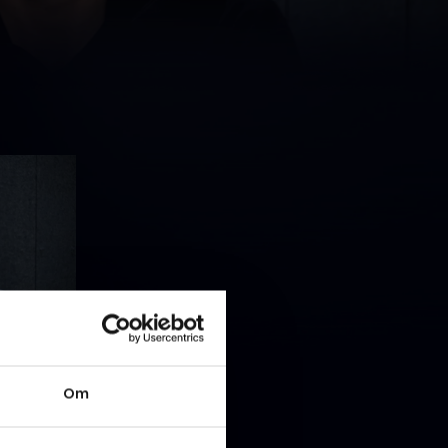
ent
Pedersen
ag har
Om
or.