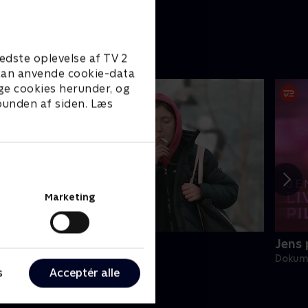
edste oplevelse af TV 2
e kan anvende cookie-data
ge cookies herunder, og
 bunden af siden. Læs
Marketing
e usynlige hjemløse
Jens p
okumentar • 1 sæsoner
Dokume
s
Acceptér alle