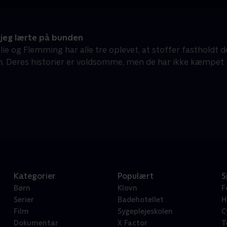
jeg lærte på bunden
ulie og Flemming har alle tre oplevet, at stoffer fastholdt 
. Deres historier er voldsomme, men de har ikke kæmpet
Kategorier
Populært
S
Børn
Klovn
F
Serier
Badehotellet
H
Film
Sygeplejeskolen
C
Dokumentar
X Factor
T