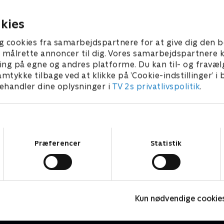
er 2023 • 10 min
kies
g cookies fra samarbejdspartnere for at give dig den b
l at målrette annoncer til dig. Vores samarbejdspartner
ing på egne og andres platforme. Du kan til- og fravæl
amtykke tilbage ved at klikke på ’Cookie-indstillinger’ i
handler dine oplysninger i
TV 2s privatlivspolitik
.
Samtykkevalg
Præferencer
Statistik
Mit nye liv
D
Dokumentar • 1 sæsoner
D
Kun nødvendige cookie