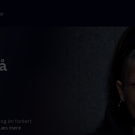
er
å
tog én forkert
Læs mere