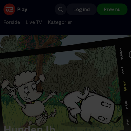
Log ind
Prøv nu
Forside
Live TV
Kategorier
Hunden Ib