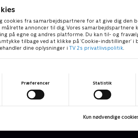
kies
g cookies fra samarbejdspartnere for at give dig den b
l at målrette annoncer til dig. Vores samarbejdspartner
ing på egne og andres platforme. Du kan til- og fravæl
amtykke tilbage ved at klikke på ’Cookie-indstillinger’ i
handler dine oplysninger i
TV 2s privatlivspolitik
.
Samtykkevalg
Præferencer
Statistik
Olly & Lea
M
Børneserier • 1 sæsoner
B
Kun nødvendige cookie