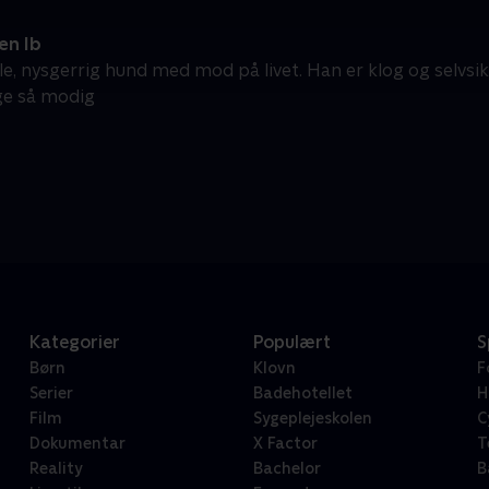
n Ib
lille, nysgerrig hund med mod på livet. Han er klog og selv
ige så modig
Kategorier
Populært
S
Børn
Klovn
F
Serier
Badehotellet
H
Film
Sygeplejeskolen
C
Dokumentar
X Factor
T
Reality
Bachelor
B