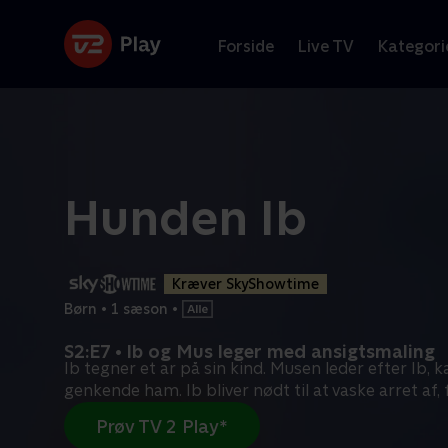
Forside
Live TV
Kategori
Hunden Ib
Kræver SkyShowtime
Børn
•
1 sæson
•
S2:E7 • Ib og Mus leger med ansigtsmaling
Ib tegner et ar på sin kind. Musen leder efter Ib, k
genkende ham. Ib bliver nødt til at vaske arret af, 
Prøv TV 2 Play*