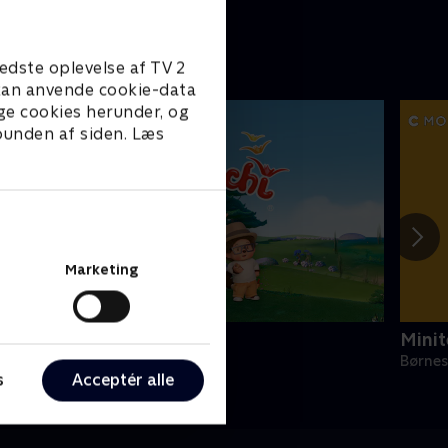
edste oplevelse af TV 2
e kan anvende cookie-data
ge cookies herunder, og
 bunden af siden. Læs
Marketing
onchhichi
Minit
ørneserier • 1 sæsoner
Børnes
s
Acceptér alle