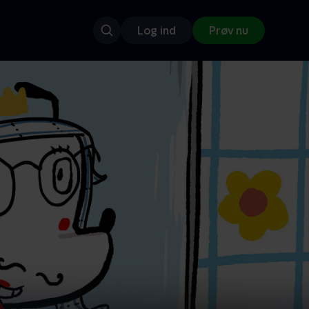
Log ind
Prøv nu