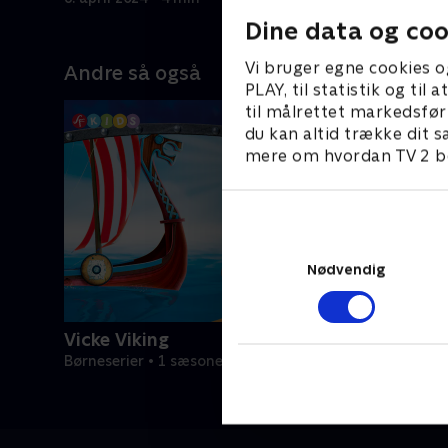
Dine data og coo
Vi bruger egne cookies o
Andre så også
PLAY, til statistik og ti
til målrettet markedsfør
du kan altid trække dit s
mere om hvordan TV 2 be
Nødvendig
Vicke Viking
Børneserier • 1 sæsoner