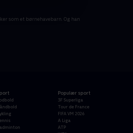
sikker som et børnehavebarn. Og han
port
Populær sport
odbold
3F Superliga
åndbold
Tour de France
ykling
FIFA VM 2026
ennis
A Liga
adminton
ATP