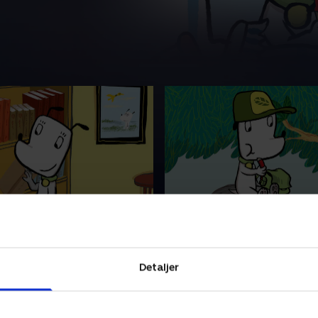
ser en tyk bog
9. Ib går en tur i skoven
se en tyk bog for musen. Men
Ib bliver bange, da det blive
står ikke, hvad Ib læser. Da
skoven, og beslutter sig for
er sig for, at det ikke gør
Bedstemor Rotte for at få 
Detaljer
rstår de begge bogen
6. april 2024 • 4 min
dre
24 • 4 min