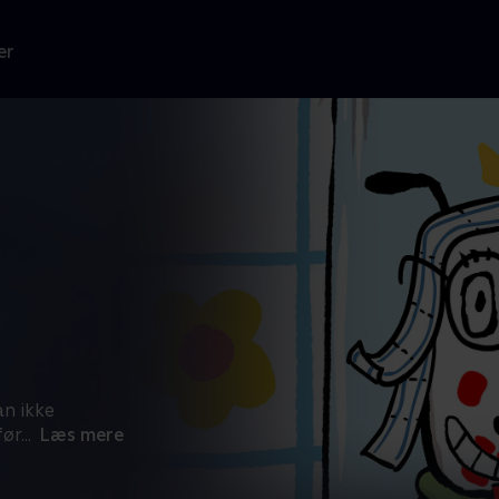
er
an ikke
før
...
Læs mere