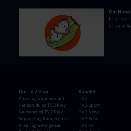
Om Hunde
Ib er en 
er også l
Om TV 2 Play
Kanaler
Priser og abonnement
TV 2
Her kan du se TV 2 Play
TV 2 Sport
Gavekort til TV 2 Play
TV 2 News
Support og Kundecenter
TV 2 Echo
Vilkår og betingelser
TV 2 Fri