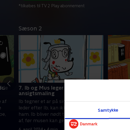
*tilkøbes til TV 2 Play abonnement
Sæson 2
idde
7. Ib og Mus leger med
8. Ib læ
ansigtsmaling
Ib vil læ
e af
Ib tegner et ar på sin kind. Musen
musen for
e
leder efter Ib, kan ikke genkende
de beslutt
Samtykke
pe,
ham. Ib bliver nødt til at vaske arret
noget, fo
af, før musen kan genkende sin gamle
meget be
6. april 20
ven igen
6. april 2024 • 4 min