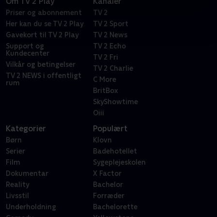
Om TV 2 Play
Kanaler
Priser og abonnement
TV 2
Her kan du se TV 2 Play
TV 2 Sport
Gavekort til TV 2 Play
TV 2 News
Support og
TV 2 Echo
Kundecenter
TV 2 Fri
Vilkår og betingelser
TV 2 Charlie
TV 2 NEWS i offentligt
C More
rum
BritBox
SkyShowtime
Oiii
Kategorier
Populært
Børn
Klovn
Serier
Badehotellet
Film
Sygeplejeskolen
Dokumentar
X Factor
Reality
Bachelor
Livsstil
Forræder
Underholdning
Bachelorette