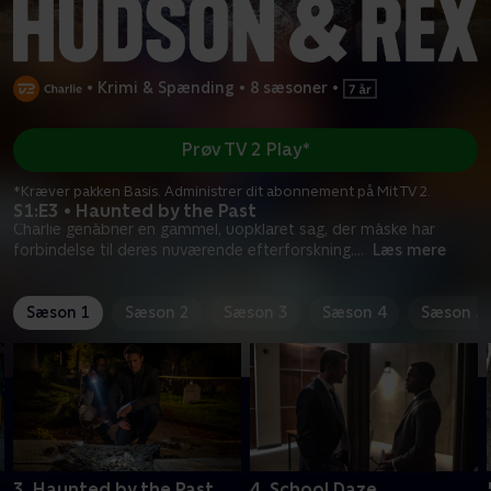
•
Krimi & Spænding
•
8 sæsoner
•
Prøv TV 2 Play*
*Kræver pakken Basis. Administrer dit abonnement på Mit TV 2.
S1:E3 • Haunted by the Past
Charlie genåbner en gammel, uopklaret sag, der måske har
forbindelse til deres nuværende efterforskning.
...
Læs mere
Sæson 1
Sæson 2
Sæson 3
Sæson 4
Sæson 5
3. Haunted by the Past
4. School Daze