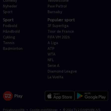
Comedy
Yellowstone
Nyheder
Paw Patrol
Sport
Barnaby
Sport
Populær sport
Fodbold
3F Superliga
Håndbold
Tour de France
Cykling
FIFA VM 2026
Tennis
A Liga
Badminton
ATP
WTA
NFL
Serie A
Diamond League
La Vuelta
Privatlivspolitik
Cookie-indstillinger
©
2026
TV 2 DANMARK A/S