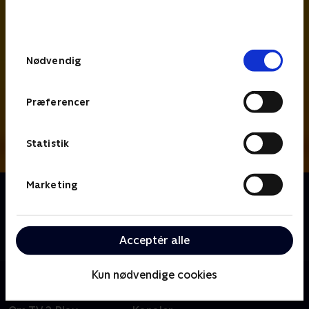
bunden af siden. Læs mere om hvordan TV 2
behandler dine oplysninger i
TV 2s privatlivspolitik
.
Samtykkevalg
Nødvendig
Præferencer
Statistik
Marketing
Om Hudson og Rex
Kriminalbetjent Hudson og schäferhunden Rex
arbejder sammen om at opklare forbrydelser i denne
Acceptér alle
canadiske krimiserie.
Kun nødvendige cookies