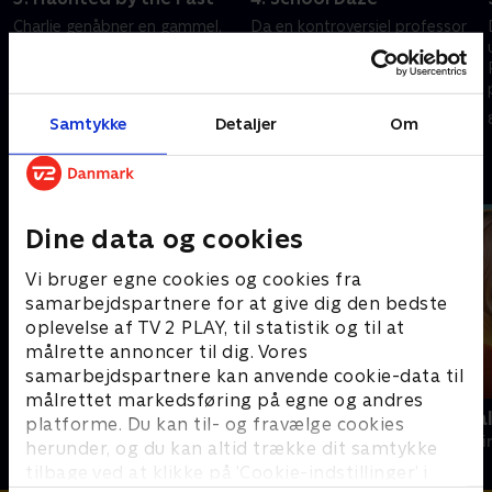
Charlie genåbner en gammel,
Da en kontroversiel professor
uopklaret sag, der måske har
bliver fundet død, efterforsker
forbindelse til deres
Charlie og Rex sagen. Imens går
nuværende efterforskning.
Jesse undercover og ender
Samtidig begynder Donovan at
hurtigt i en farlig situation.
3. juni 2020 • 41 min
4. juni 2020 • 41 min
Samtykke
Detaljer
Om
udspionere sin datter.
Andre så også
Dine data og cookies
Vi bruger egne cookies og cookies fra
samarbejdspartnere for at give dig den bedste
oplevelse af TV 2 PLAY, til statistik og til at
målrette annoncer til dig. Vores
samarbejdspartnere kan anvende cookie-data til
målrettet markedsføring på egne og andres
Kommissær Rex
Mord på Mal
platforme. Du kan til- og fravælge cookies
Krimi & Spænding • 2 sæsoner
Krimi & Spændi
herunder, og du kan altid trække dit samtykke
tilbage ved at klikke på ’Cookie-indstillinger’ i