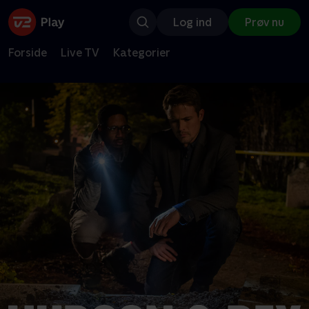
Log ind
Prøv nu
Forside
Live TV
Kategorier