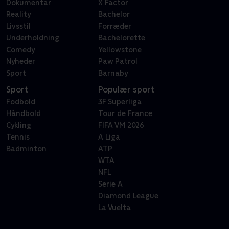
Dokumentar
X Factor
Reality
Bachelor
Livsstil
Forræder
Underholdning
Bachelorette
Comedy
Yellowstone
Nyheder
Paw Patrol
Sport
Barnaby
Sport
Populær sport
Fodbold
3F Superliga
Håndbold
Tour de France
Cykling
FIFA VM 2026
Tennis
A Liga
Badminton
ATP
WTA
NFL
Serie A
Diamond League
La Vuelta