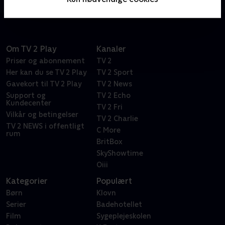
Om TV 2 Play
Kanaler
Priser og abonnement
TV 2
Her kan du se TV 2 Play
TV 2 Sport
Gavekort til TV 2 Play
TV 2 News
Support og
TV 2 Echo
Kundecenter
TV 2 Fri
Vilkår og betingelser
TV 2 Charlie
TV 2 NEWS i offentligt
C More
rum
BritBox
SkyShowtime
Oiii
Kategorier
Populært
Børn
Klovn
Serier
Badehotellet
Film
Sygeplejeskolen