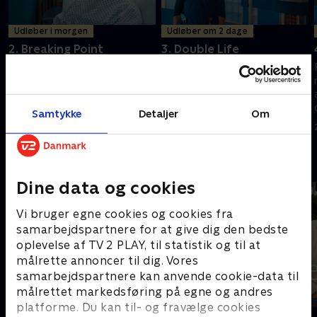
Udløber i morgen
Udløber om 2 dage
2. Breaking Point
3. Double Life
Dominic har brug for en stor
Hvor længe kan Louis beskytte
tjeneste, mens McGerry
sine hemmeligheder? Og hvor
mærker presset fra alt og alle
langt er Dom villig til at gå for
omkring sig. Kian og Chloe gør
at få sin vilje?
Samtykke
Detaljer
Om
en chokerende opdagelse.
25. september 2023 • 39 min
26. september 2023 • 38 min
Andre så også
Dine data og cookies
Vi bruger egne cookies og cookies fra
samarbejdspartnere for at give dig den bedste
oplevelse af TV 2 PLAY, til statistik og til at
målrette annoncer til dig. Vores
samarbejdspartnere kan anvende cookie-data til
målrettet markedsføring på egne og andres
platforme. Du kan til- og fravælge cookies