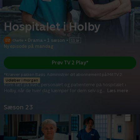
Hospitalet i Holby
•
Drama
•
1 sæson
•
Ny episode på mandag
Prøv TV 2 Play*
*Kræver pakken Basis. Administrer dit abonnement på Mit TV 2.
Udløber i morgen
Kom tæt på livet, personalet og patienterne på hospitalet i
Holby, når de hver dag kæmper for dem selv og
...
Læs mere
Sæson 23