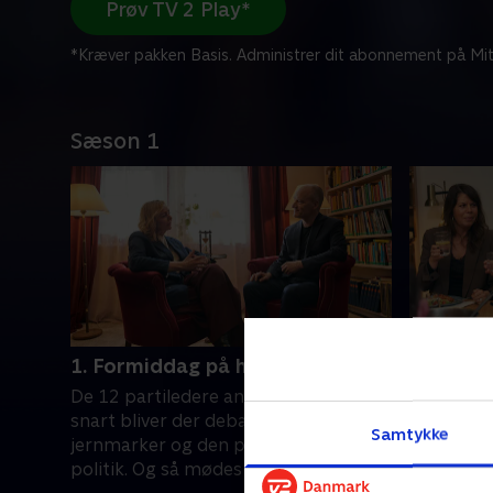
Prøv TV 2 Play*
*Kræver pakken Basis. Administrer dit abonnement på Mit
Sæson 1
1. Formiddag på højskolen
2. Efter
De 12 partiledere ankommer, og
I debatten
snart bliver der debatteret både
ulighed o
Samtykke
jernmarker og den personlige pris for
køkkenet 
politik. Og så mødes gode kollegaer i
Morten M