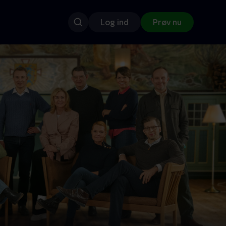
Log ind
Prøv nu