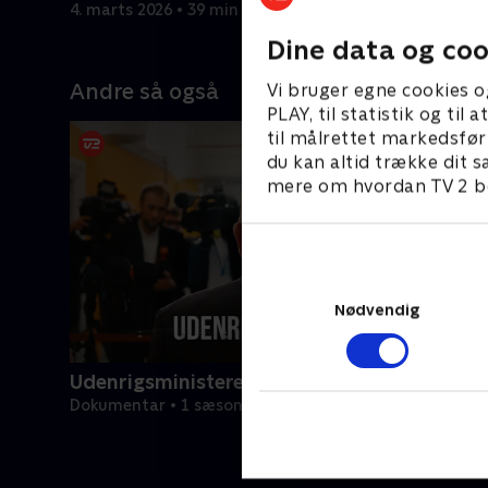
en venskabelig karatekamp.
4. marts 2026 • 39 min
11. marts 
Dine data og coo
Andre så også
Vi bruger egne cookies o
PLAY, til statistik og ti
til målrettet markedsfør
du kan altid trække dit s
mere om hvordan TV 2 be
Nødvendig
Udenrigsministeren
Dokumentar • 1 sæsoner