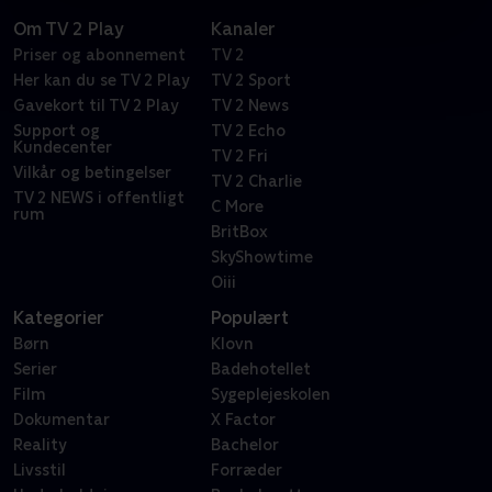
Om TV 2 Play
Kanaler
Priser og abonnement
TV 2
Her kan du se TV 2 Play
TV 2 Sport
Gavekort til TV 2 Play
TV 2 News
Support og
TV 2 Echo
Kundecenter
TV 2 Fri
Vilkår og betingelser
TV 2 Charlie
TV 2 NEWS i offentligt
C More
rum
BritBox
SkyShowtime
Oiii
Kategorier
Populært
Børn
Klovn
Serier
Badehotellet
Film
Sygeplejeskolen
Dokumentar
X Factor
Reality
Bachelor
Livsstil
Forræder