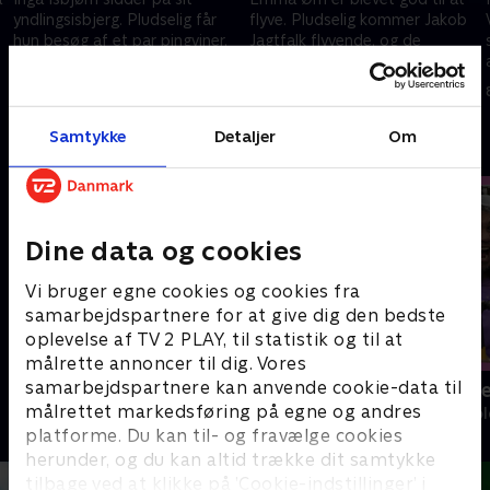
yndlingsisbjerg. Pludselig får
flyve. Pludselig kommer Jakob
hun besøg af et par pingviner,
Jagtfalk flyvende, og de
som er faret vild. De er gået
beslutter sig for at flyve om
hele vejen fra Sydpolen...
kap. De vil begge være den
8. oktober 2022 • 6 min
8. oktober 2022 • 6 min
bedste...
Samtykke
Detaljer
Om
Andre så også
Dine data og cookies
Vi bruger egne cookies og cookies fra
samarbejdspartnere for at give dig den bedste
oplevelse af TV 2 PLAY, til statistik og til at
målrette annoncer til dig. Vores
samarbejdspartnere kan anvende cookie-data til
Katrine undersøger
Mit nye være
målrettet markedsføring på egne og andres
Børne-underholdning • 1 sæsoner
Børne-underhol
platforme. Du kan til- og fravælge cookies
herunder, og du kan altid trække dit samtykke
tilbage ved at klikke på ’Cookie-indstillinger’ i