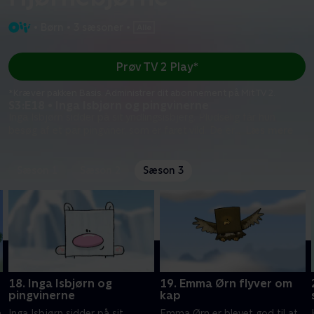
•
Børn
•
3 sæsoner
•
Prøv TV 2 Play*
*Kræver pakken Basis. Administrer dit abonnement på Mit TV 2.
S3:E18 • Inga Isbjørn og pingvinerne
Inga Isbjørn sidder på sit yndlingsisbjerg. Pludselig får hun
besøg af et par pingviner, som er faret vild. De er
...
Læs mere
Sæson 1
Sæson 2
Sæson 3
18. Inga Isbjørn og
19. Emma Ørn flyver om
pingvinerne
kap
a
Inga Isbjørn sidder på sit
Emma Ørn er blevet god til at