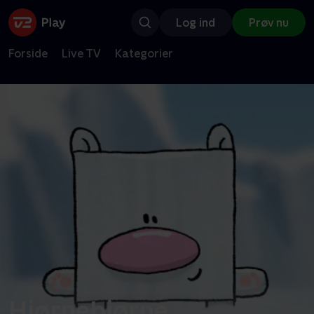
Log ind
Prøv nu
Forside
Live TV
Kategorier
Hjørnebjørne