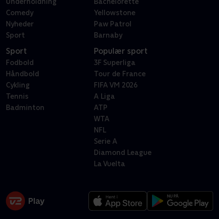
Underholdning
Bachelorette
Comedy
Yellowstone
Nyheder
Paw Patrol
Sport
Barnaby
Sport
Populær sport
Fodbold
3F Superliga
Håndbold
Tour de France
Cykling
FIFA VM 2026
Tennis
A Liga
Badminton
ATP
WTA
NFL
Serie A
Diamond League
La Vuelta