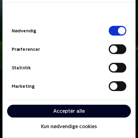
bunden af siden. Læs mere om hvordan TV 2
behandler dine oplysninger i
TV 2s privatlivspolitik
.
Samtykkevalg
Nødvendig
Præferencer
Statistik
Om Hjørnebjørne
En række små tegnefilm for de mindste, hvor man
Marketing
både kan lære at tegne dyr og få en masse
spændende viden om dyr. I hvert afsnit møder vi et
nyt lille dyrebarn og følger dets små kampe med
Acceptér alle
hverdagens udfordringer.
Kun nødvendige cookies