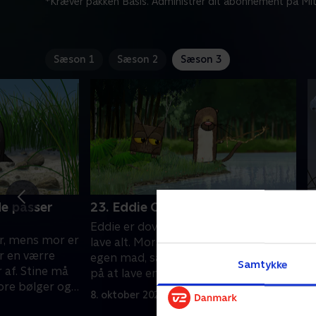
*Kræver pakken Basis. Administrer dit abonnement på Mit
Sæson 1
Sæson 2
Sæson 3
de passer
23. Eddie Odder på fisketur
2
g
Eddie er doven og vil have mor til at
or, mens mor er
E
lave alt. Mor beder ham fange sin
er en værre
i
egen mad, så han bruger hele dagen
Samtykke
 af. Stine må
v
på at lave en fiskestang. Men er det
ore bølger og
t
nødvendigt?
8. oktober 2022 • 7 min
h
8