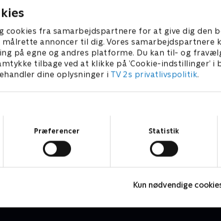
kies
g cookies fra samarbejdspartnere for at give dig den b
l at målrette annoncer til dig. Vores samarbejdspartner
ing på egne og andres platforme. Du kan til- og fravæl
amtykke tilbage ved at klikke på ’Cookie-indstillinger’ i
handler dine oplysninger i
TV 2s privatlivspolitik
.
Samtykkevalg
Præferencer
Statistik
Mit nye værelse
S
Børne-underholdning • 5 sæsoner
B
Kun nødvendige cookie