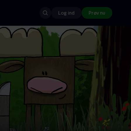
Log ind
Prøv nu