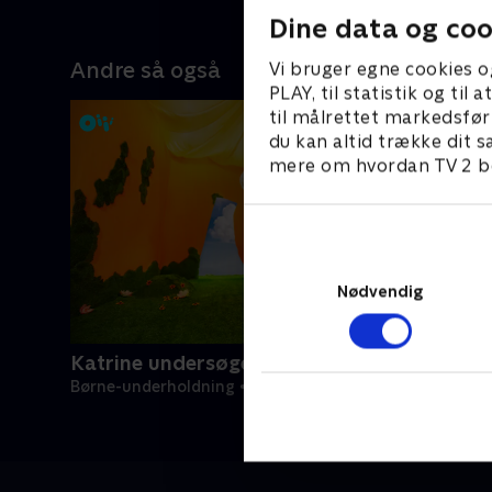
Dine data og coo
Andre så også
Vi bruger egne cookies o
PLAY, til statistik og ti
til målrettet markedsfør
du kan altid trække dit s
mere om hvordan TV 2 be
Nødvendig
Katrine undersøger
Børne-underholdning • 1 sæsoner