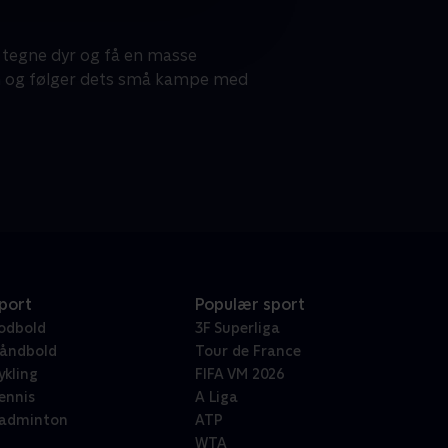
 tegne dyr og få en masse
arn og følger dets små kampe med
port
Populær sport
odbold
3F Superliga
åndbold
Tour de France
ykling
FIFA VM 2026
ennis
A Liga
adminton
ATP
WTA