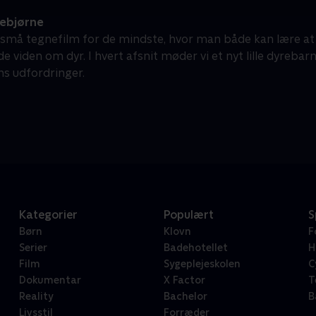
ebjørne
små tegnefilm for de mindste, hvor man både kan lære at
 viden om dyr. I hvert afsnit møder vi et nyt lille dyreb
s udfordringer.
Kategorier
Populært
S
Børn
Klovn
F
Serier
Badehotellet
H
Film
Sygeplejeskolen
C
Dokumentar
X Factor
T
Reality
Bachelor
B
Livsstil
Forræder