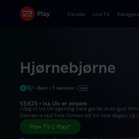
Forside
Live TV
Kategori
Hjørnebjørne
•
Børn
•
3 sæsoner
•
S3:E25 • Isa Ulv er ensom
I dag vil Isa Ulv egentlig bare gerne se en god fil
Desværre skal hele flokken på tur hele dagen, og I
Prøv TV 2 Play*