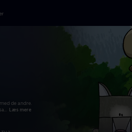
er
m med de andre.
sa
...
Læs mere