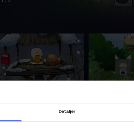
 TV 2.
4. Robin Rødkælk og
25. Isa Ulv er en
ærdesmutten
I dag vil Isa Ulv ege
n dag er Gerda Gærdesmutte flyttet
en god film med de
nd på foderbrættet. Robin bliver
skal hele flokken på
Detaljer
red og smider hende væk. Han siger
og Isa må være ale
il hende, at man ikke kan have det
gør man så?
8. oktober 2022 • 6 m
ele for sig selv.
. oktober 2022 • 6 min