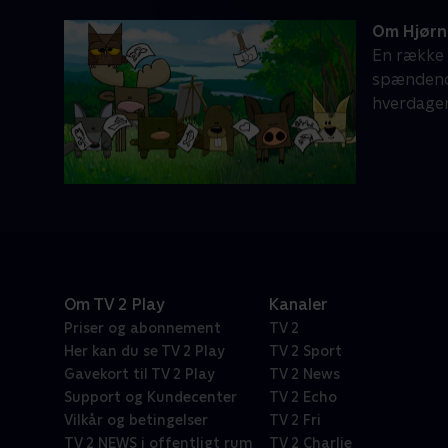
Om Hjørn
En række 
spændende
hverdagen
Om TV 2 Play
Kanaler
Priser og abonnement
TV 2
Her kan du se TV 2 Play
TV 2 Sport
Gavekort til TV 2 Play
TV 2 News
Support og Kundecenter
TV 2 Echo
Vilkår og betingelser
TV 2 Fri
TV 2 NEWS i offentligt rum
TV 2 Charlie