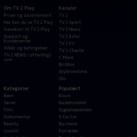
Om TV 2 Play
Kanaler
Priser og abonnement
TV 2
Her kan du se TV 2 Play
TV 2 Sport
Gavekort til TV 2 Play
TV 2 News
Support og
TV 2 Echo
Kundecenter
TV 2 Fri
Vilkår og betingelser
TV 2 Charlie
TV 2 NEWS i offentligt
C More
rum
BritBox
SkyShowtime
Oiii
Kategorier
Populært
Børn
Klovn
Serier
Badehotellet
Film
Sygeplejeskolen
Dokumentar
X Factor
Reality
Bachelor
Livsstil
Forræder