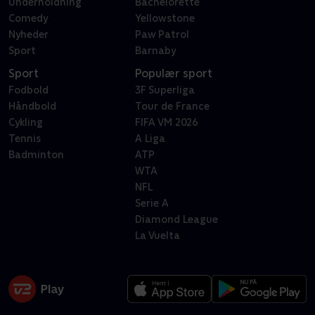
Underholdning
Bachelorette
Comedy
Yellowstone
Nyheder
Paw Patrol
Sport
Barnaby
Sport
Populær sport
Fodbold
3F Superliga
Håndbold
Tour de France
Cykling
FIFA VM 2026
Tennis
A Liga
Badminton
ATP
WTA
NFL
Serie A
Diamond League
La Vuelta