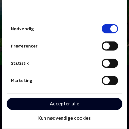
bunden af siden. Læs mere om hvordan TV 2
behandler dine oplysninger i
TV 2s privatlivspolitik
.
Samtykkevalg
Nødvendig
Præferencer
Statistik
Om Hjørnebjørne
En række små tegnefilm for de mindste, hvor man
Marketing
både kan lære at tegne dyr og få en masse
spændende viden om dyr. I hvert afsnit møder vi et
nyt lille dyrebarn og følger dets små kampe med
Acceptér alle
hverdagens udfordringer.
Kun nødvendige cookies