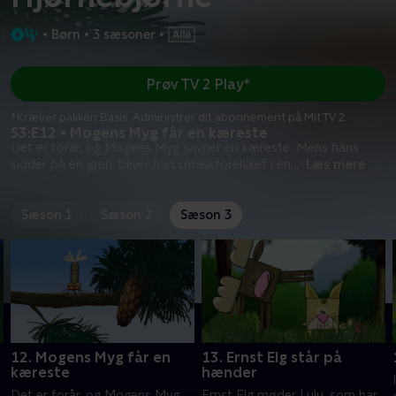
•
Børn
•
3 sæsoner
•
Prøv TV 2 Play*
*Kræver pakken Basis. Administrer dit abonnement på Mit TV 2.
S3:E12 • Mogens Myg får en kæreste
Det er forår, og Mogens Myg savner en kæreste. Mens hans
sidder på en gren, bliver han smaskforelsket i en
...
Læs mere
Sæson 1
Sæson 2
Sæson 3
12. Mogens Myg får en
13. Ernst Elg står på
kæreste
hænder
Det er forår, og Mogens Myg
Ernst Elg møder Lulu, som har