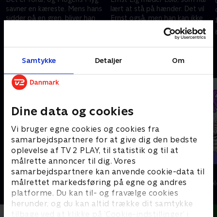
savner en kæreste. Mens hans
lært at stå på hænder. Det vil
sidder på en gren, bliver han
Ernst også, men han kan ikke
smaskforelsket i en grankogle.
finde ud af det, så han bliver
Men pludselig en dag er
ked af det...
8. oktober 2022 • 6 min
8. oktober 2022 • 6 min
grankoglen væk...
Samtykke
Detaljer
Om
Andre så også
Dine data og cookies
Vi bruger egne cookies og cookies fra
samarbejdspartnere for at give dig den bedste
oplevelse af TV 2 PLAY, til statistik og til at
målrette annoncer til dig. Vores
samarbejdspartnere kan anvende cookie-data til
Slikbyggerne
Dyr i by'r
målrettet markedsføring på egne og andres
Børne-underholdning • 3 sæsoner
Børne-underhol
platforme. Du kan til- og fravælge cookies
herunder, og du kan altid trække dit samtykke
tilbage ved at klikke på ’Cookie-indstillinger’ i