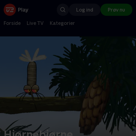
Log ind
Prøv nu
Forside
Live TV
Kategorier
Hjørnebjørne