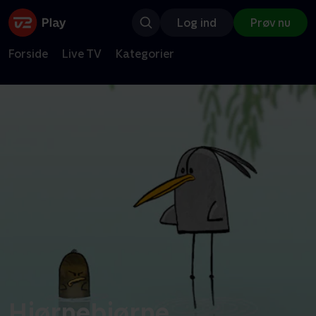
Log ind
Prøv nu
Forside
Live TV
Kategorier
Hjørnebjørne