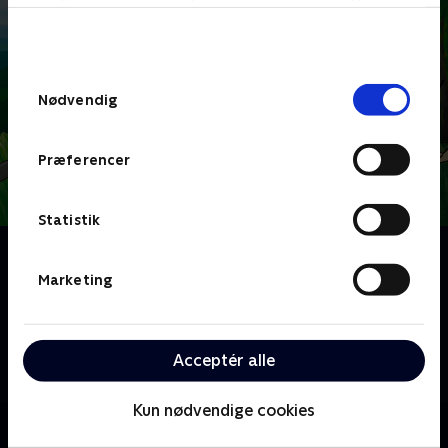
bunden af siden. Læs mere om hvordan TV 2
behandler dine oplysninger i
TV 2s privatlivspolitik
.
Samtykkevalg
Nødvendig
Præferencer
Statistik
Om Hjørnebjørne
En række små tegnefilm for de mindste, hvor man
Marketing
både kan lære at tegne dyr og få en masse
spændende viden om dyr. I hvert afsnit møder vi et
nyt lille dyrebarn og følger dets små kampe med
Acceptér alle
hverdagens udfordringer.
Kun nødvendige cookies