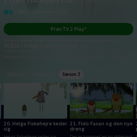
•
Børn
•
3 sæsoner
•
Prøv TV 2 Play*
*Kræver pakken Basis. Administrer dit abonnement på Mit TV 2.
S3:E20 • Helga Fiskehejre keder sig
Helga Fiskehejre keder sig. Vennerne er i Zoo, så der er stille i
mosen. Helga overvejer at flytte til udlandet, men
...
Læs mere
Sæson 1
Sæson 2
Sæson 3
20. Helga Fiskehejre keder
21. Fido Fasan og den nye
sig
dreng
Helga Fiskehejre keder sig.
Der er kommet en ny drillepind,