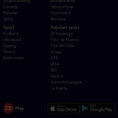
Underholdning
Bachelorette
Comedy
Yellowstone
Nyheder
Paw Patrol
Sport
Barnaby
Sport
Populær sport
Fodbold
3F Superliga
Håndbold
Tour de France
Cykling
FIFA VM 2026
Tennis
A Liga
Badminton
ATP
WTA
NFL
Serie A
Diamond League
La Vuelta