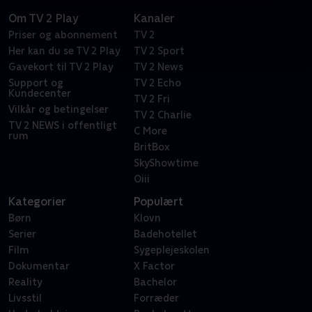
Om TV 2 Play
Kanaler
Priser og abonnement
TV 2
Her kan du se TV 2 Play
TV 2 Sport
Gavekort til TV 2 Play
TV 2 News
Support og
TV 2 Echo
Kundecenter
TV 2 Fri
Vilkår og betingelser
TV 2 Charlie
TV 2 NEWS i offentligt
C More
rum
BritBox
SkyShowtime
Oiii
Kategorier
Populært
Børn
Klovn
Serier
Badehotellet
Film
Sygeplejeskolen
Dokumentar
X Factor
Reality
Bachelor
Livsstil
Forræder