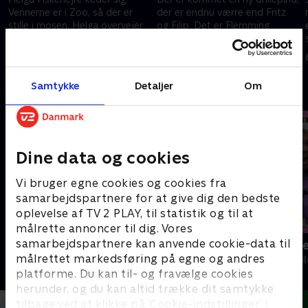
Vennerne er i Zoo, så der er
der er endnu værre end Fritz
stille i mosen. Helga overvejer
og Filip. Det er Flemming
at flytte til udlandet, men så
Fasan. De må få overbevist
dukker ællingen Andrea op i
ham om, at det ikke er okay at
8. oktober 2022 • 6 min
8. oktober 2022 • 6 min
mosen.
drille.
Samtykke
Detaljer
Om
Andre så også
Dine data og cookies
Vi bruger egne cookies og cookies fra
samarbejdspartnere for at give dig den bedste
oplevelse af TV 2 PLAY, til statistik og til at
målrette annoncer til dig. Vores
samarbejdspartnere kan anvende cookie-data til
Katrine undersøger
Mit nye være
målrettet markedsføring på egne og andres
Børne-underholdning • 1 sæsoner
Børne-underhol
platforme. Du kan til- og fravælge cookies
herunder, og du kan altid trække dit samtykke
tilbage ved at klikke på ’Cookie-indstillinger’ i