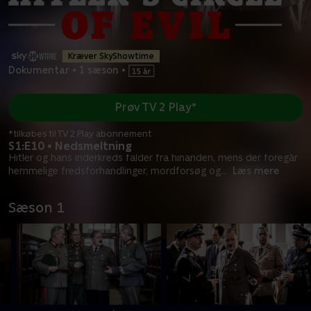
Kræver SkyShowtime
Dokumentar
•
1 sæson
•
Prøv TV 2 Play*
*tilkøbes til TV 2 Play abonnement
S1:E10 • Nedsmeltning
Hitler og hans inderkreds falder fra hinanden, mens der foregår
hemmelige fredsforhandlinger, mordforsøg og
...
Læs mere
Sæson 1