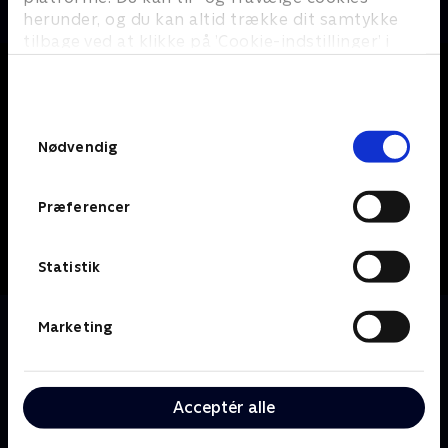
herunder, og du kan altid trække dit samtykke
tilbage ved at klikke på ’Cookie-indstillinger’ i
bunden af siden. Læs mere om hvordan TV 2
behandler dine oplysninger i
TV 2s privatlivspolitik
.
Samtykkevalg
Nødvendig
Præferencer
Statistik
Om Hitler's Circle of Evil
Marketing
Den detaljerede historie om Det Tredje Riges storhed
og fald fra perspektivet af dem, der fik det til at ske -
Hitlers loyale tilhængere, som havde Førerens tillid.
Acceptér alle
Mænd som Himmler, Hess, Göring og Goebbels, som
stræbte efter at overgå hinanden med brutalitet og