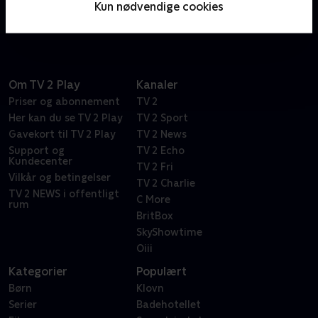
Kun nødvendige cookies
engagement i den nazistiske sag.
Om TV 2 Play
Kanaler
Priser og abonnement
TV 2
Her kan du se TV 2 Play
TV 2 Sport
Gavekort til TV 2 Play
TV 2 News
Support og
TV 2 Echo
Kundecenter
TV 2 Fri
Vilkår og betingelser
TV 2 Charlie
TV 2 NEWS i offentligt
C More
rum
BritBox
SkyShowtime
Oiii
Kategorier
Populært
Børn
Klovn
Serier
Badehotellet