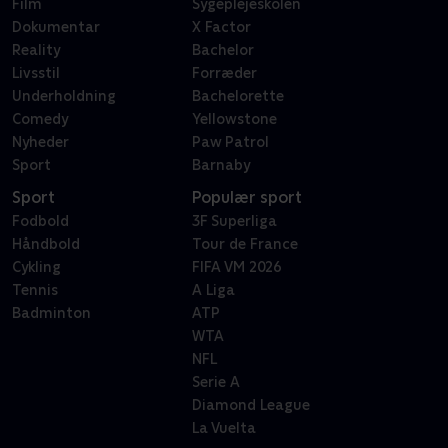
Film
Sygeplejeskolen
Dokumentar
X Factor
Reality
Bachelor
Livsstil
Forræder
Underholdning
Bachelorette
Comedy
Yellowstone
Nyheder
Paw Patrol
Sport
Barnaby
Sport
Populær sport
Fodbold
3F Superliga
Håndbold
Tour de France
Cykling
FIFA VM 2026
Tennis
A Liga
Badminton
ATP
WTA
NFL
Serie A
Diamond League
La Vuelta