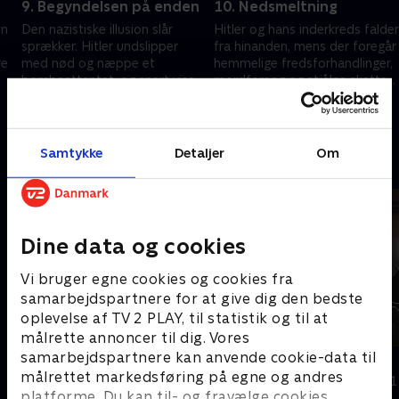
9. Begyndelsen på enden
10. Nedsmeltning
on
Den nazistiske illusion slår
Hitler og hans inderkreds falder
sprækker. Hitler undslipper
fra hinanden, mens der foregår
re
med nød og næppe et
hemmelige fredsforhandlinger,
bombeattentat, og snart viser
mordforsøg og stjålne skatte
det sig, at den tyske hær står
gemmes af vejen
4. maj 2025 • 52 min
4. maj 2025 • 52 min
bag.
Samtykke
Detaljer
Om
Andre så også
Dine data og cookies
Vi bruger egne cookies og cookies fra
samarbejdspartnere for at give dig den bedste
oplevelse af TV 2 PLAY, til statistik og til at
målrette annoncer til dig. Vores
samarbejdspartnere kan anvende cookie-data til
Rejseholdet - jagten på en morder
Branco
målrettet markedsføring på egne og andres
Dokumentar • 2 sæsoner
Dokumentar • 1
platforme. Du kan til- og fravælge cookies