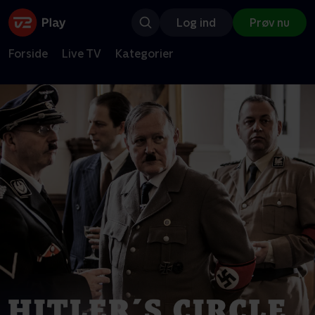
Log ind
Prøv nu
Forside
Live TV
Kategorier