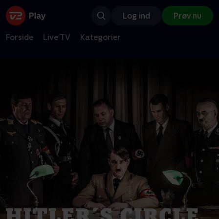
Log ind
Prøv nu
Forside
Live TV
Kategorier