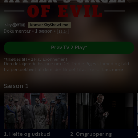
Kræver SkyShowtime
Dokumentar
•
1 sæson
•
Prøv TV 2 Play*
*tilkøbes til TV 2 Play abonnement
Den detaljerede historie om Det Tredje Riges storhed og fald
fra perspektivet af dem, der fik det til at ske -
...
Læs mere
Sæson 1
1. Helte og udskud
2. Omgruppering