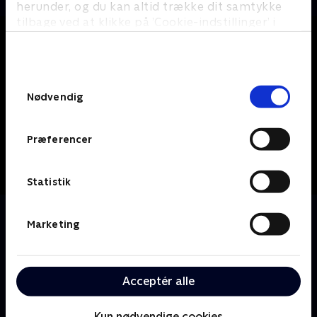
herunder, og du kan altid trække dit samtykke
tilbage ved at klikke på ’Cookie-indstillinger’ i
bunden af siden. Læs mere om hvordan TV 2
behandler dine oplysninger i
TV 2s privatlivspolitik
.
Samtykkevalg
Nødvendig
Præferencer
Statistik
Om Hitler's Circle of Evil
Marketing
Den detaljerede historie om Det Tredje Riges storhed
og fald fra perspektivet af dem, der fik det til at ske -
Hitlers loyale tilhængere, som havde Førerens tillid.
Acceptér alle
Mænd som Himmler, Hess, Göring og Goebbels, som
stræbte efter at overgå hinanden med brutalitet og
Kun nødvendige cookies
engagement i den nazistiske sag.