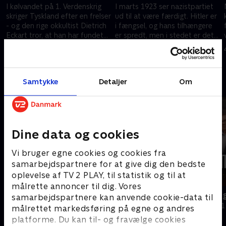
I kølvandet på 1. Verdenskrig
I marts 1923 ser nazistpartiet
skriger Tyskland efter en frelser
ud til at være færdigt. Hitler er
- og den rige okkultist Dietrich
i fængsel, og hans tilhængere
Eckart tror, at han har fundet
er spredt, men i stedet er det
ham: Adolf Hitler
kun begyndelsen.
4. maj 2025 • 52 min
4. maj 2025 • 51 min
Samtykke
Detaljer
Om
Andre så også
Dine data og cookies
Vi bruger egne cookies og cookies fra
samarbejdspartnere for at give dig den bedste
oplevelse af TV 2 PLAY, til statistik og til at
målrette annoncer til dig. Vores
Rejseholdet - jagten på en morder
Ingemann og
samarbejdspartnere kan anvende cookie-data til
Dokumentar • 2 sæsoner
Dokumentar • 1
målrettet markedsføring på egne og andres
platforme. Du kan til- og fravælge cookies