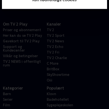
Om TV 2 Play
Kanaler
Priser og abonnement
TV 2
Her kan du se TV 2 Play
TV 2 Sport
Gavekort til TV 2 Play
TV 2 News
Support og
TV 2 Echo
Kundecenter
TV 2 Fri
Vilkår og betingelser
TV 2 Charlie
TV 2 NEWS i offentligt
C More
rum
BritBox
SkyShowtime
Oiii
Kategorier
Populært
Børn
Klovn
Serier
Badehotellet
Film
Sygeplejeskolen