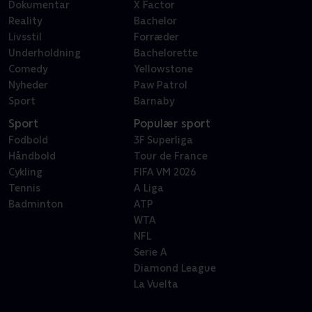
Dokumentar
X Factor
Reality
Bachelor
Livsstil
Forræder
Underholdning
Bachelorette
Comedy
Yellowstone
Nyheder
Paw Patrol
Sport
Barnaby
Sport
Populær sport
Fodbold
3F Superliga
Håndbold
Tour de France
Cykling
FIFA VM 2026
Tennis
A Liga
Badminton
ATP
WTA
NFL
Serie A
Diamond League
La Vuelta