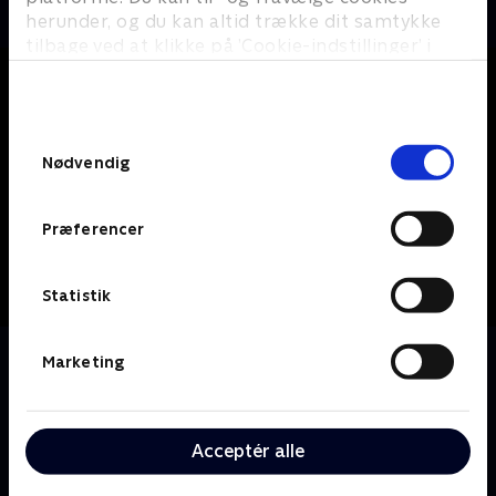
herunder, og du kan altid trække dit samtykke
tilbage ved at klikke på ’Cookie-indstillinger’ i
bunden af siden. Læs mere om hvordan TV 2
behandler dine oplysninger i
TV 2s privatlivspolitik
.
Samtykkevalg
Nødvendig
Præferencer
Statistik
Om Hitler's Circle of Evil
Marketing
Den detaljerede historie om Det Tredje Riges storhed
og fald fra perspektivet af dem, der fik det til at ske -
Hitlers loyale tilhængere, som havde Førerens tillid.
Acceptér alle
Mænd som Himmler, Hess, Göring og Goebbels, som
stræbte efter at overgå hinanden med brutalitet og