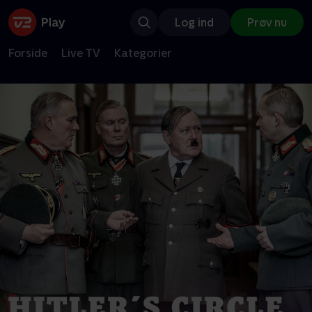
Log ind
Prøv nu
Forside
Live TV
Kategorier