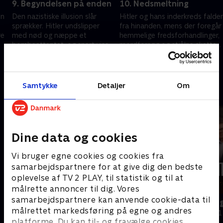
9. Begyndelsen på enden
10. Nedsmeltning
on
Den nazistiske illusion slår
Hitler og hans inderkreds falder
sprækker. Hitler undslipper
fra hinanden, mens der foregår
re
med nød og næppe et
hemmelige fredsforhandlinger,
bombeattentat, og snart viser
mordforsøg og stjålne skatte
det sig, at den tyske hær står
gemmes af vejen
4. maj 2025 • 52 min
4. maj 2025 • 52 min
bag.
Samtykke
Detaljer
Om
Andre så også
Dine data og cookies
Vi bruger egne cookies og cookies fra
samarbejdspartnere for at give dig den bedste
oplevelse af TV 2 PLAY, til statistik og til at
målrette annoncer til dig. Vores
samarbejdspartnere kan anvende cookie-data til
Rejseholdet - jagten på en morder
Ingemann og
målrettet markedsføring på egne og andres
Dokumentar • 2 sæsoner
Dokumentar • 1
platforme. Du kan til- og fravælge cookies