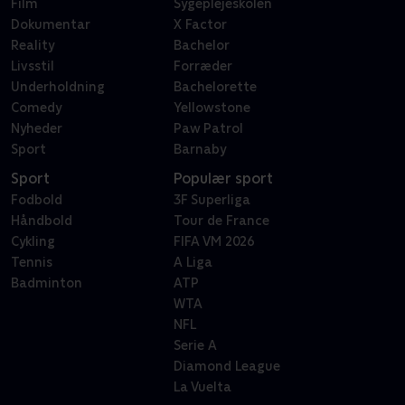
Film
Sygeplejeskolen
Dokumentar
X Factor
Reality
Bachelor
Livsstil
Forræder
Underholdning
Bachelorette
Comedy
Yellowstone
Nyheder
Paw Patrol
Sport
Barnaby
Sport
Populær sport
Fodbold
3F Superliga
Håndbold
Tour de France
Cykling
FIFA VM 2026
Tennis
A Liga
Badminton
ATP
WTA
NFL
Serie A
Diamond League
La Vuelta