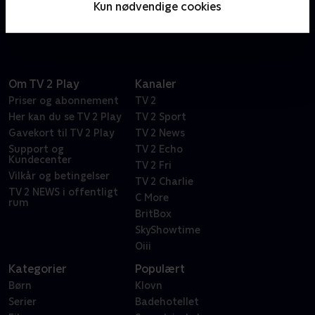
Kun nødvendige cookies
engagement i den nazistiske sag.
Om TV 2 Play
Kanaler
Priser og abonnement
TV 2
Her kan du se TV 2 Play
TV 2 Sport
Gavekort til TV 2 Play
TV 2 News
Support og
TV 2 Echo
Kundecenter
TV 2 Fri
Vilkår og betingelser
TV 2 Charlie
TV 2 NEWS i offentligt
C More
rum
BritBox
SkyShowtime
Oiii
Kategorier
Populært
Børn
Klovn
Serier
Badehotellet