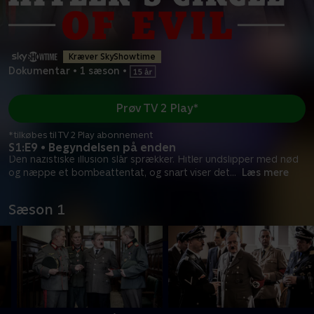
Kræver SkyShowtime
Dokumentar
•
1 sæson
•
Prøv TV 2 Play*
*tilkøbes til TV 2 Play abonnement
S1:E9 • Begyndelsen på enden
Den nazistiske illusion slår sprækker. Hitler undslipper med nød
og næppe et bombeattentat, og snart viser det
...
Læs mere
Sæson 1