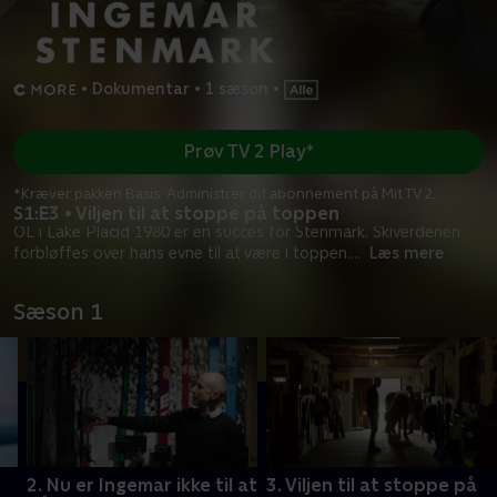
•
Dokumentar
•
1 sæson
•
Prøv TV 2 Play*
*Kræver pakken Basis. Administrer dit abonnement på Mit TV 2.
S1:E3 • Viljen til at stoppe på toppen
OL i Lake Placid 1980 er en succes for Stenmark. Skiverdenen
forbløffes over hans evne til at være i toppen.
...
Læs mere
Sæson 1
2. Nu er Ingemar ikke til at
3. Viljen til at stoppe på