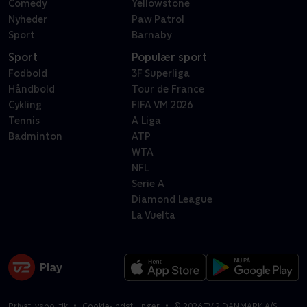
Comedy
Yellowstone
Nyheder
Paw Patrol
Sport
Barnaby
Sport
Populær sport
Fodbold
3F Superliga
Håndbold
Tour de France
Cykling
FIFA VM 2026
Tennis
A Liga
Badminton
ATP
WTA
NFL
Serie A
Diamond League
La Vuelta
Privatlivspolitik
Cookie-indstillinger
©
2026
TV 2 DANMARK A/S