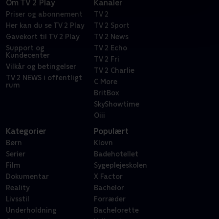
Om TV 2 Play
Kanaler
Priser og abonnement
TV 2
Her kan du se TV 2 Play
TV 2 Sport
Gavekort til TV 2 Play
TV 2 News
Support og
TV 2 Echo
Kundecenter
TV 2 Fri
Vilkår og betingelser
TV 2 Charlie
TV 2 NEWS i offentligt
C More
rum
BritBox
SkyShowtime
Oiii
Kategorier
Populært
Børn
Klovn
Serier
Badehotellet
Film
Sygeplejeskolen
Dokumentar
X Factor
Reality
Bachelor
Livsstil
Forræder
Underholdning
Bachelorette