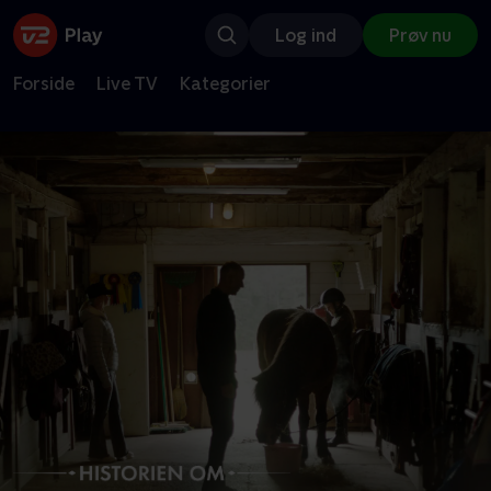
Log ind
Prøv nu
Forside
Live TV
Kategorier