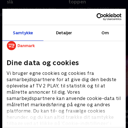
slå
toppen
Ingemar bliver den bedste
OL i Lake Placid 1980 er en
 de
allerede som 18-årig, og trods
succes for Stenmark.
g
nysgerrige journalister og hård
Skiverdenen forbløffes over
konkurrence er der vilje til
hans evne til at være i toppen.
konstant at udvikle sig
Efter flytningen til Monaco
Samtykke
Detaljer
Om
1. maj 2023 • 43 min
1. maj 2023 • 44 min
lokker familielivet
Andre så også
Dine data og cookies
Vi bruger egne cookies og cookies fra
samarbejdspartnere for at give dig den bedste
oplevelse af TV 2 PLAY, til statistik og til at
målrette annoncer til dig. Vores
samarbejdspartnere kan anvende cookie-data til
målrettet markedsføring på egne og andres
platforme. Du kan til- og fravælge cookies
Kate - pigen der blev prinsesse
Kim Kanona
verdensreko
herunder, og du kan altid trække dit samtykke
Dokumentar • 1 sæsoner
2021 • Dokument
tilbage ved at klikke på ’Cookie-indstillinger’ i