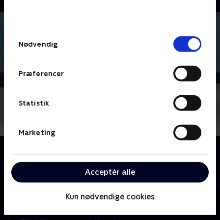
bunden af siden. Læs mere om hvordan TV 2
behandler dine oplysninger i
TV 2s privatlivspolitik
.
Samtykkevalg
Nødvendig
Præferencer
Statistik
Marketing
Om Historien om Ingemar Stenmark
Svensk dokumentarserie i tre afsnit om og med
Acceptér alle
vores tids største skiløber, Ingemar Stenmark
Kun nødvendige cookies