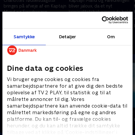
Charlottes fødselsdagstur
Kaptajn Mand og Faredrengen
bringes på afveje af en Kaptajn
bliver jaloux, da et nyt
Mand og Faredrengen
kriminalitetsbekæmpende hold
nødsituation.
kommer til Swellview.
15. marts 2023 • 21 min
15. marts 2023 • 21 min
Samtykke
Detaljer
Om
Andre så også
Dine data og cookies
Vi bruger egne cookies og cookies fra
samarbejdspartnere for at give dig den bedste
oplevelse af TV 2 PLAY, til statistik og til at
målrette annoncer til dig. Vores
samarbejdspartnere kan anvende cookie-data til
målrettet markedsføring på egne og andres
Oiii-Gården
Vicke Viking
platforme. Du kan til- og fravælge cookies
Børneserier • 3 sæsoner
Børneserier • 1
herunder, og du kan altid trække dit samtykke
tilbage ved at klikke på ’Cookie-indstillinger’ i