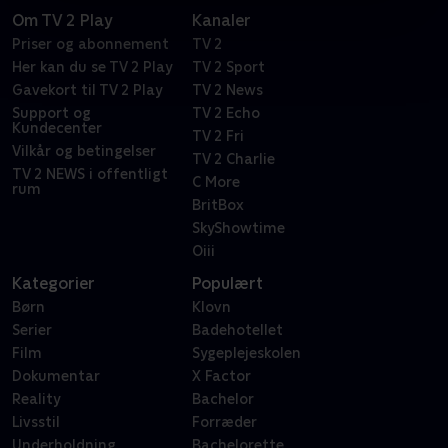
Om TV 2 Play
Kanaler
Priser og abonnement
TV 2
Her kan du se TV 2 Play
TV 2 Sport
Gavekort til TV 2 Play
TV 2 News
Support og
TV 2 Echo
Kundecenter
TV 2 Fri
Vilkår og betingelser
TV 2 Charlie
TV 2 NEWS i offentligt
C More
rum
BritBox
SkyShowtime
Oiii
Kategorier
Populært
Børn
Klovn
Serier
Badehotellet
Film
Sygeplejeskolen
Dokumentar
X Factor
Reality
Bachelor
Livsstil
Forræder
Underholdning
Bachelorette