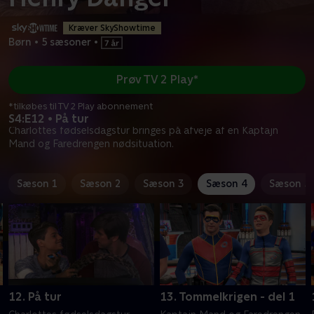
Kræver SkyShowtime
Børn
•
5 sæsoner
•
Prøv TV 2 Play*
*tilkøbes til TV 2 Play abonnement
S4:E12 • På tur
Charlottes fødselsdagstur bringes på afveje af en Kaptajn
Mand og Faredrengen nødsituation.
Sæson 1
Sæson 2
Sæson 3
Sæson 4
Sæson 5
12. På tur
13. Tommelkrigen - del 1