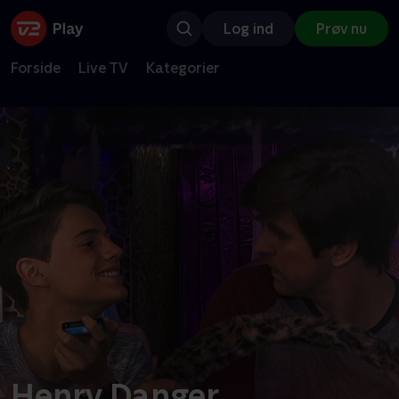
Log ind
Prøv nu
Forside
Live TV
Kategorier
Henry Danger