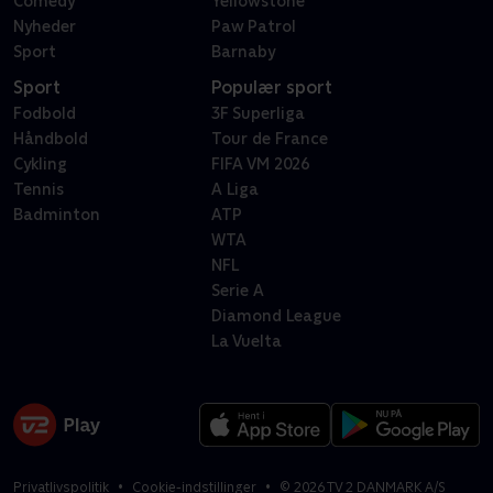
Comedy
Yellowstone
Nyheder
Paw Patrol
Sport
Barnaby
Sport
Populær sport
Fodbold
3F Superliga
Håndbold
Tour de France
Cykling
FIFA VM 2026
Tennis
A Liga
Badminton
ATP
WTA
NFL
Serie A
Diamond League
La Vuelta
Privatlivspolitik
Cookie-indstillinger
©
2026
TV 2 DANMARK A/S