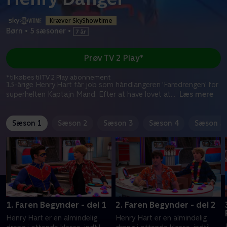
Kræver SkyShowtime
Børn
•
5 sæsoner
•
Prøv TV 2 Play*
*tilkøbes til TV 2 Play abonnement
13-årige Henry Hart får job som håndlangeren 'Faredrengen' for
superhelten Kaptajn Mand. Efter at have lovet at
...
Læs mere
Sæson 1
Sæson 2
Sæson 3
Sæson 4
Sæson 5
1. Faren Begynder - del 1
2. Faren Begynder - del 2
Henry Hart er en almindelig
Henry Hart er en almindelig