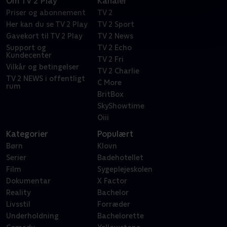
Om TV 2 Play
Kanaler
Priser og abonnement
TV 2
Her kan du se TV 2 Play
TV 2 Sport
Gavekort til TV 2 Play
TV 2 News
Support og
TV 2 Echo
Kundecenter
TV 2 Fri
Vilkår og betingelser
TV 2 Charlie
TV 2 NEWS i offentligt
C More
rum
BritBox
SkyShowtime
Oiii
Kategorier
Populært
Børn
Klovn
Serier
Badehotellet
Film
Sygeplejeskolen
Dokumentar
X Factor
Reality
Bachelor
Livsstil
Forræder
Underholdning
Bachelorette