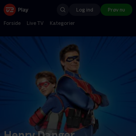
Log ind
Prøv nu
Forside
Live TV
Kategorier
Henry Danger