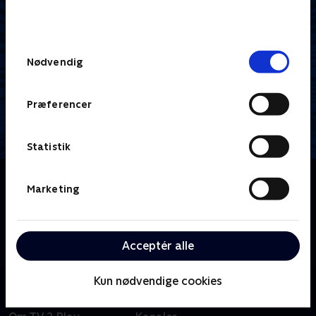
bunden af siden. Læs mere om hvordan TV 2
behandler dine oplysninger i
TV 2s privatlivspolitik
.
Samtykkevalg
Nødvendig
Præferencer
Statistik
Om Henry Danger
Marketing
13-årige Henry Hart får job som håndlangeren
'Faredrengen' for superhelten Kaptajn Mand. Efter at
have lovet at holde sin identitet hemmelig må Henry
Acceptér alle
nu til at leve et dobbeltliv.
Kun nødvendige cookies