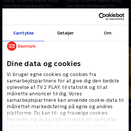
dreng i ottende klasse, indtil
dreng i ottende klasse, indtil
han bliver håndlanger for
han bliver håndlanger for
superhelten Kaptajn Mand,
superhelten Kaptajn Mand,
hvilket han skal holde
hvilket han skal holde
12. marts 2022 • 21 min
12. marts 2022 • 21 min
hemmeligt.
hemmeligt.
Samtykke
Detaljer
Om
Andre så også
Dine data og cookies
Vi bruger egne cookies og cookies fra
samarbejdspartnere for at give dig den bedste
oplevelse af TV 2 PLAY, til statistik og til at
målrette annoncer til dig. Vores
samarbejdspartnere kan anvende cookie-data til
Vicke Viking
Miniteve: M
målrettet markedsføring på egne og andres
Børneserier • 1 sæsoner
Børneserier • 1
platforme. Du kan til- og fravælge cookies
herunder, og du kan altid trække dit samtykke
tilbage ved at klikke på ’Cookie-indstillinger’ i