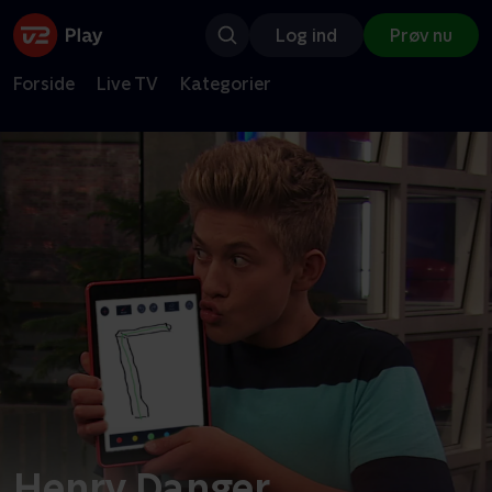
Log ind
Prøv nu
Forside
Live TV
Kategorier
Henry Danger