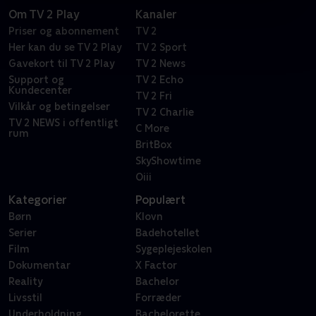
Om TV 2 Play
Kanaler
Priser og abonnement
TV 2
Her kan du se TV 2 Play
TV 2 Sport
Gavekort til TV 2 Play
TV 2 News
Support og
TV 2 Echo
Kundecenter
TV 2 Fri
Vilkår og betingelser
TV 2 Charlie
TV 2 NEWS i offentligt
C More
rum
BritBox
SkyShowtime
Oiii
Kategorier
Populært
Børn
Klovn
Serier
Badehotellet
Film
Sygeplejeskolen
Dokumentar
X Factor
Reality
Bachelor
Livsstil
Forræder
Underholdning
Bachelorette