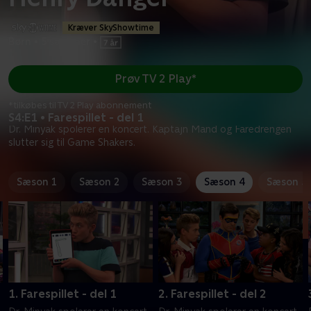
Kræver SkyShowtime
Børn
•
5 sæsoner
•
Prøv TV 2 Play*
*tilkøbes til TV 2 Play abonnement
S4:E1 • Farespillet - del 1
Dr. Minyak spolerer en koncert. Kaptajn Mand og Faredrengen
slutter sig til Game Shakers.
Sæson 1
Sæson 2
Sæson 3
Sæson 4
Sæson 5
1. Farespillet - del 1
2. Farespillet - del 2