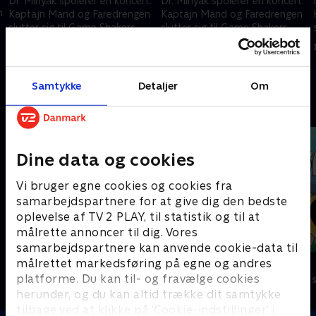
Dr. Minyak spolerer en koncert.
Dr. Minyak spolerer en koncert.
n
Kaptajn Mand og Faredrengen
Kaptajn Mand og Faredrengen
slutter sig til Game Shakers.
slutter sig til Game Shakers.
15. marts 2023 • 21 min
15. marts 2023 • 21 min
.
Samtykke
Detaljer
Om
Andre så også
Dine data og cookies
Vi bruger egne cookies og cookies fra
samarbejdspartnere for at give dig den bedste
oplevelse af TV 2 PLAY, til statistik og til at
målrette annoncer til dig. Vores
samarbejdspartnere kan anvende cookie-data til
målrettet markedsføring på egne og andres
Ben og Holly
Føles som
platforme. Du kan til- og fravælge cookies
Børneserier • 1 sæsoner
Børneserier • 1
herunder, og du kan altid trække dit samtykke
tilbage ved at klikke på ’Cookie-indstillinger’ i