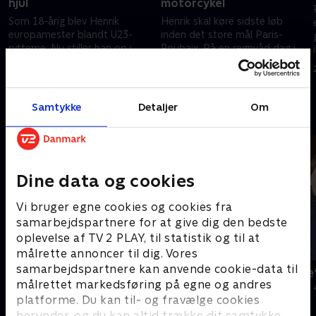
hjul
motorcykel
Som 18-årig blev Henrik
Henrik skal køre sidste løb
europamester blandt U23-
inden det store mål Paris-
rytterne. Nu stiller han op i
Roubaix. På en regnvåd dag i
mestertrøjen i et belgisk
marts skal han måle sig mod
forårsløb hvor albuerne er
rytterne i den bedste danske
28. august 2024 • 23 min
28. august 2024 • 18 min
spidse, og grøfterne er dybe
klasse
Samtykke
Detaljer
Om
Andre så også
Dine data og cookies
Vi bruger egne cookies og cookies fra
samarbejdspartnere for at give dig den bedste
oplevelse af TV 2 PLAY, til statistik og til at
målrette annoncer til dig. Vores
samarbejdspartnere kan anvende cookie-data til
Julelys for millioner
Jul på slott
målrettet markedsføring på egne og andres
2022 • Livsstil • 46 min
2020 • Livsstil •
platforme. Du kan til- og fravælge cookies
herunder, og du kan altid trække dit samtykke