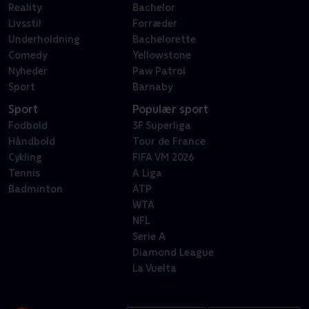
Reality
Bachelor
Livsstil
Forræder
Underholdning
Bachelorette
Comedy
Yellowstone
Nyheder
Paw Patrol
Sport
Barnaby
Sport
Populær sport
Fodbold
3F Superliga
Håndbold
Tour de France
Cykling
FIFA VM 2026
Tennis
A Liga
Badminton
ATP
WTA
NFL
Serie A
Diamond League
La Vuelta