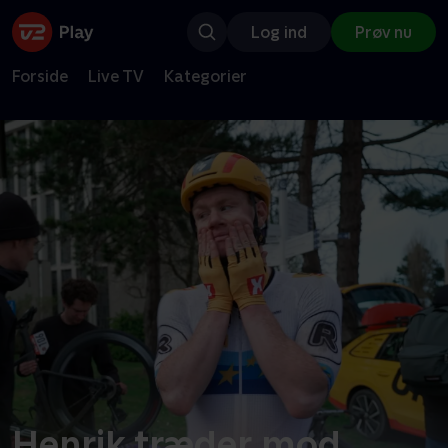
Log ind
Prøv nu
Forside
Live TV
Kategorier
Henrik træder mod