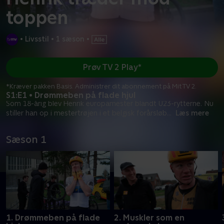
toppen
•
Livsstil
•
1 sæson
•
Prøv TV 2 Play*
*Kræver pakken Basis. Administrer dit abonnement på Mit TV 2.
S1:E1 • Drømmeben på flade hjul
Som 18-årig blev Henrik europamester blandt U23-rytterne. Nu
stiller han op i mestertrøjen i et belgisk forårsløb
...
Læs mere
Sæson 1
1. Drømmeben på flade
2. Muskler som en