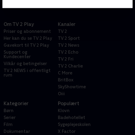
Om TV 2 Play
Kanaler
Priser og abonnement
TV 2
Her kan du se TV 2 Play
TV 2 Sport
Gavekort til TV 2 Play
TV 2 News
Support og
TV 2 Echo
Kundecenter
TV 2 Fri
Vilkår og betingelser
TV 2 Charlie
TV 2 NEWS i offentligt
C More
rum
BritBox
SkyShowtime
Oiii
Kategorier
Populært
Børn
Klovn
Serier
Badehotellet
Film
Sygeplejeskolen
Dokumentar
X Factor