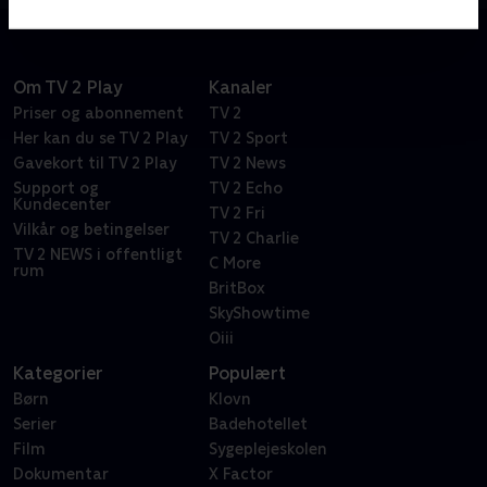
Om TV 2 Play
Kanaler
Priser og abonnement
TV 2
Her kan du se TV 2 Play
TV 2 Sport
Gavekort til TV 2 Play
TV 2 News
Support og
TV 2 Echo
Kundecenter
TV 2 Fri
Vilkår og betingelser
TV 2 Charlie
TV 2 NEWS i offentligt
C More
rum
BritBox
SkyShowtime
Oiii
Kategorier
Populært
Børn
Klovn
Serier
Badehotellet
Film
Sygeplejeskolen
Dokumentar
X Factor