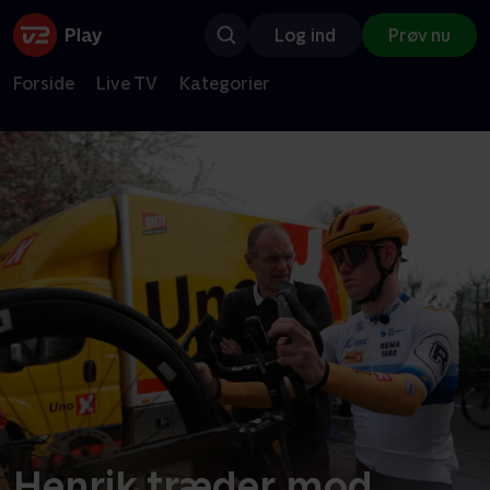
Log ind
Prøv nu
Forside
Live TV
Kategorier
Henrik træder mod