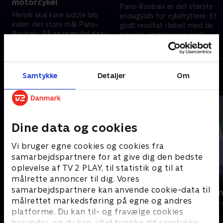
motorcykel
Paris-Roubaix er det største
Henrik skal køre sidste løb
endagsløb for cykelryttere. Et
inden det store mål Paris-
godt resultat i løbet med de
Roubaix. På en regnvåd dag i
ikoniske strækninger med
marts skal han måle sig mod
brosten kan sende Henrik helt
28. august 2024 • 21 min
rytterne i den bedste danske
ind i varmen
28. august 2024 • 18 min
klasse
Samtykke
Detaljer
Om
Andre så også
Dine data og cookies
Vi bruger egne cookies og cookies fra
samarbejdspartnere for at give dig den bedste
oplevelse af TV 2 PLAY, til statistik og til at
målrette annoncer til dig. Vores
samarbejdspartnere kan anvende cookie-data til
Jul på slottet - Warwick
Julelys for m
målrettet markedsføring på egne og andres
2020 • Livsstil • 46 min
2022 • Livsstil •
platforme. Du kan til- og fravælge cookies
herunder, og du kan altid trække dit samtykke