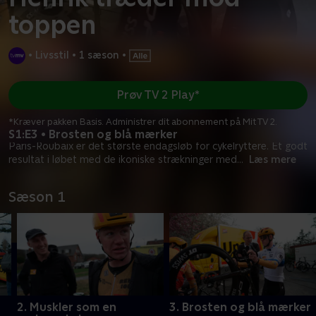
toppen
•
Livsstil
•
1 sæson
•
Prøv TV 2 Play*
*Kræver pakken Basis. Administrer dit abonnement på Mit TV 2.
S1:E3 • Brosten og blå mærker
Paris-Roubaix er det største endagsløb for cykelryttere. Et godt
resultat i løbet med de ikoniske strækninger med
...
Læs mere
Sæson 1
2. Muskler som en
3. Brosten og blå mærker