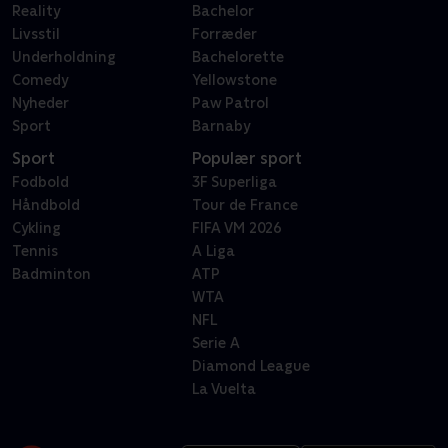
Reality
Bachelor
Livsstil
Forræder
Underholdning
Bachelorette
Comedy
Yellowstone
Nyheder
Paw Patrol
Sport
Barnaby
Sport
Populær sport
Fodbold
3F Superliga
Håndbold
Tour de France
Cykling
FIFA VM 2026
Tennis
A Liga
Badminton
ATP
WTA
NFL
Serie A
Diamond League
La Vuelta