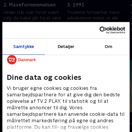
2. Mavefornemmelsen
3. 1991
Heder står over for et svært
Truslerne fortsætter, mens
valg, da Isabel går fra at være
advokaterne indser, at alle
offer til at blive gerningsmand.
beviser kan være knyttet til
deres fortrolige oplysninger.
2. februar 2026 • 44 min
2. februar 2026 • 45 min
Samtykke
Detaljer
Om
Andre så også
Dine data og cookies
Vi bruger egne cookies og cookies fra
samarbejdspartnere for at give dig den bedste
oplevelse af TV 2 PLAY, til statistik og til at
målrette annoncer til dig. Vores
samarbejdspartnere kan anvende cookie-data til
Top Dog
The Au Pair
målrettet markedsføring på egne og andres
Krimi & Spænding • 1 sæsoner
Krimi & Spændi
platforme. Du kan til- og fravælge cookies