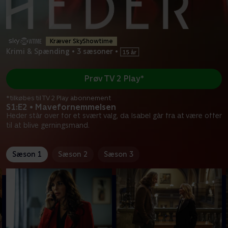
Kræver SkyShowtime
Krimi & Spænding
•
3 sæsoner
•
Prøv TV 2 Play*
*tilkøbes til TV 2 Play abonnement
S1:E2 • Mavefornemmelsen
Heder står over for et svært valg, da Isabel går fra at være offer
til at blive gerningsmand.
Sæson 1
Sæson 2
Sæson 3