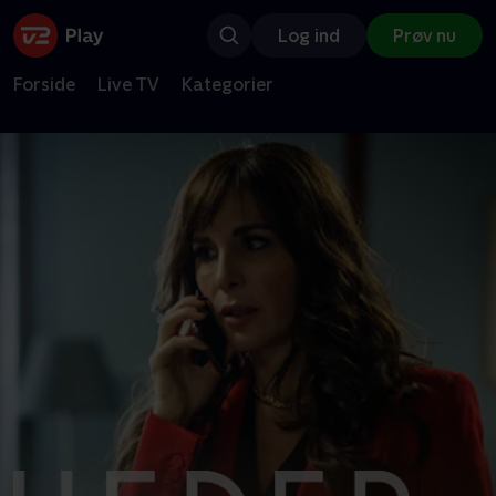
Log ind
Prøv nu
Forside
Live TV
Kategorier