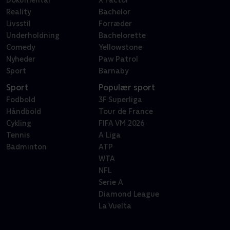
Dokumentar
X Factor
Reality
Bachelor
Livsstil
Forræder
Underholdning
Bachelorette
Comedy
Yellowstone
Nyheder
Paw Patrol
Sport
Barnaby
Sport
Populær sport
Fodbold
3F Superliga
Håndbold
Tour de France
Cykling
FIFA VM 2026
Tennis
A Liga
Badminton
ATP
WTA
NFL
Serie A
Diamond League
La Vuelta