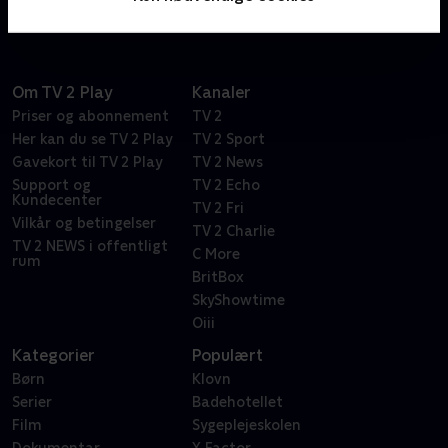
Om TV 2 Play
Kanaler
Priser og abonnement
TV 2
Her kan du se TV 2 Play
TV 2 Sport
Gavekort til TV 2 Play
TV 2 News
Support og
TV 2 Echo
Kundecenter
TV 2 Fri
Vilkår og betingelser
TV 2 Charlie
TV 2 NEWS i offentligt
C More
rum
BritBox
SkyShowtime
Oiii
Kategorier
Populært
Børn
Klovn
Serier
Badehotellet
Film
Sygeplejeskolen