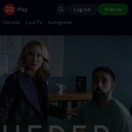
Log ind
Prøv nu
Forside
Live TV
Kategorier