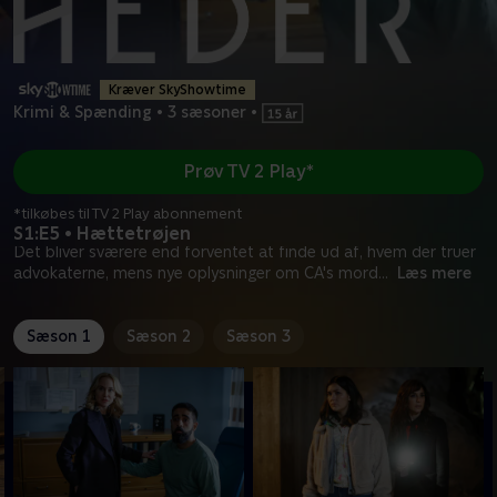
Kræver SkyShowtime
Krimi & Spænding
•
3 sæsoner
•
Prøv TV 2 Play*
*tilkøbes til TV 2 Play abonnement
S1:E5 • Hættetrøjen
Det bliver sværere end forventet at finde ud af, hvem der truer
advokaterne, mens nye oplysninger om CA's mord
...
Læs mere
Sæson 1
Sæson 2
Sæson 3