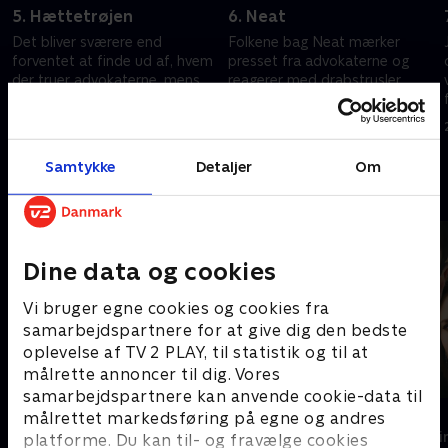
5. Hættetrøjen
6. Neat
Det bliver sværere end
Folkene bag Neat mærker
forventet at finde ud af, hvem
presset fra advokaterne og
der truer advokaterne, mens
reagerer med drabstrusler.
nye oplysninger om CA's mord
2. februar 2026 • 44 min
og Isabels rolle kommer frem.
2. februar 2026 • 44 min
Samtykke
Detaljer
Om
Andre så også
Dine data og cookies
Vi bruger egne cookies og cookies fra
samarbejdspartnere for at give dig den bedste
oplevelse af TV 2 PLAY, til statistik og til at
målrette annoncer til dig. Vores
samarbejdspartnere kan anvende cookie-data til
The Au Pair
Top Dog
målrettet markedsføring på egne og andres
Krimi & Spænding • 1 sæsoner
Krimi & Spændi
platforme. Du kan til- og fravælge cookies