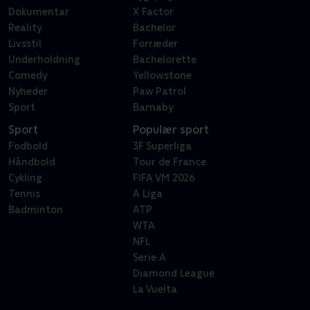
Dokumentar
X Factor
Reality
Bachelor
Livsstil
Forræder
Underholdning
Bachelorette
Comedy
Yellowstone
Nyheder
Paw Patrol
Sport
Barnaby
Sport
Populær sport
Fodbold
3F Superliga
Håndbold
Tour de France
Cykling
FIFA VM 2026
Tennis
A Liga
Badminton
ATP
WTA
NFL
Serie A
Diamond League
La Vuelta