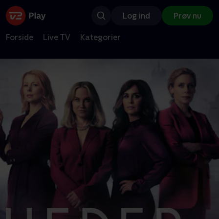
Log ind
Prøv nu
Forside
Live TV
Kategorier