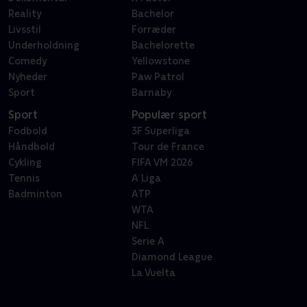
Reality
Bachelor
Livsstil
Forræder
Underholdning
Bachelorette
Comedy
Yellowstone
Nyheder
Paw Patrol
Sport
Barnaby
Sport
Populær sport
Fodbold
3F Superliga
Håndbold
Tour de France
Cykling
FIFA VM 2026
Tennis
A Liga
Badminton
ATP
WTA
NFL
Serie A
Diamond League
La Vuelta