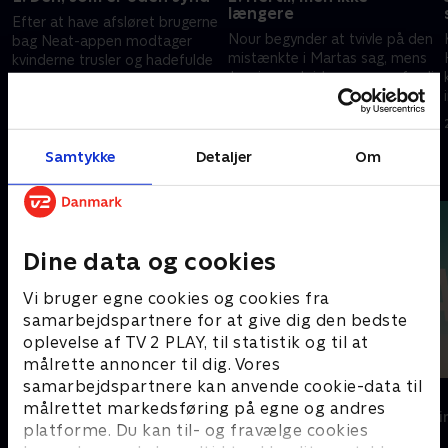
længere
Efter at have afsløret brugerne
Nour begynder at tvivle på den
bag Neat-appen modtager
mistænkte i Martas sag, mens
kvinderne trusler og hadefulde
Janni overskrider grænser, fordi
beskeder.
hun bliver personligt involveret.
2. februar 2026 • 44 min
2. februar 2026 • 44 min
Samtykke
Detaljer
Om
Andre så også
Dine data og cookies
Vi bruger egne cookies og cookies fra
samarbejdspartnere for at give dig den bedste
oplevelse af TV 2 PLAY, til statistik og til at
målrette annoncer til dig. Vores
samarbejdspartnere kan anvende cookie-data til
Top Dog
The Au Pair
målrettet markedsføring på egne og andres
Krimi & Spænding • 1 sæsoner
Krimi & Spændi
platforme. Du kan til- og fravælge cookies