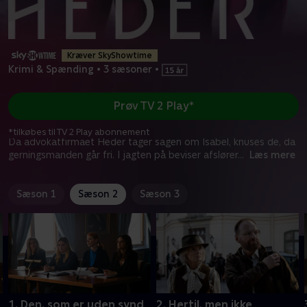
Kræver SkyShowtime
Krimi & Spænding
•
3 sæsoner
•
Prøv TV 2 Play*
*tilkøbes til TV 2 Play abonnement
Da advokatfirmaet Heder tager sagen om Isabel, knuses de, da
gerningsmanden går fri. I jagten på beviser afslører
...
Læs mere
Sæson 1
Sæson 2
Sæson 3
1. Den, som er uden synd
2. Hertil, men ikke