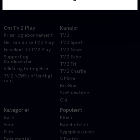
Om TV 2 Play
Kanaler
Priser og abonnement
TV 2
Her kan du se TV 2 Play
TV 2 Sport
Gavekort til TV 2 Play
TV 2 News
Support og
TV 2 Echo
Kundecenter
TV 2 Fri
Vilkår og betingelser
TV 2 Charlie
TV 2 NEWS i offentligt
C More
rum
BritBox
SkyShowtime
Oiii
Kategorier
Populært
Børn
Klovn
Serier
Badehotellet
Film
Sygeplejeskolen
Dokumentar
X Factor