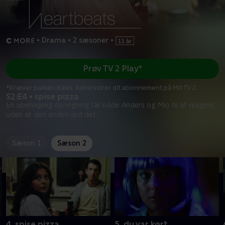
•
Drama
•
2 sæsoner
•
Prøv TV 2 Play*
*Kræver pakken Basis. Administrer dit abonnement på Mit TV 2.
S2:E4 • spise pizza
En ubehagelig opringning får både Anders og Mio til at reagere,
uden at den anden ved det. .
Sæson 1
Sæson 2
4. spise pizza
5. du var kørt