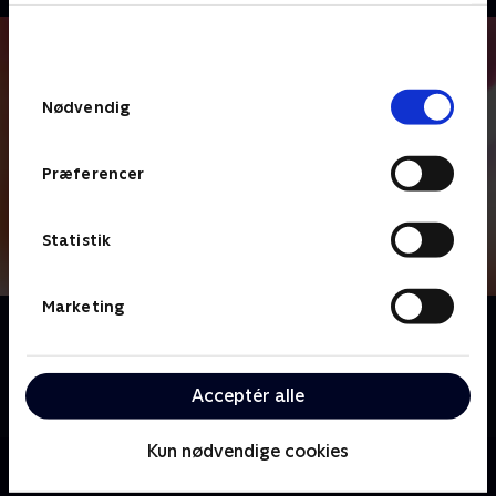
bunden af siden. Læs mere om hvordan TV 2
behandler dine oplysninger i
TV 2s privatlivspolitik
.
Samtykkevalg
Nødvendig
Præferencer
Statistik
Marketing
Om Heartbeats
Svensk dramaserie baseret på den norske seersucces
af samme navn. Mio og Anders står over for en
Acceptér alle
altafgørende beslutning efter en uskyldig flirt
Kun nødvendige cookies