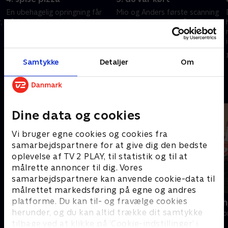
En ubehagelig opringning får
Mio og Anders første scanning
,
både Anders og Mio til at
venter, men noget går galt. .
reagere, uden at den anden
1. december 2023 • 18 min
ved det. .
24. november 2023 • 17 min
Samtykke
Detaljer
Om
Andre så også
Dine data og cookies
Vi bruger egne cookies og cookies fra
samarbejdspartnere for at give dig den bedste
oplevelse af TV 2 PLAY, til statistik og til at
målrette annoncer til dig. Vores
samarbejdspartnere kan anvende cookie-data til
målrettet markedsføring på egne og andres
platforme. Du kan til- og fravælge cookies
Kollegiet
Hånden på h
herunder, og du kan altid trække dit samtykke
Drama • 1 sæsoner
Drama • 1 sæso
tilbage ved at klikke på ’Cookie-indstillinger’ i