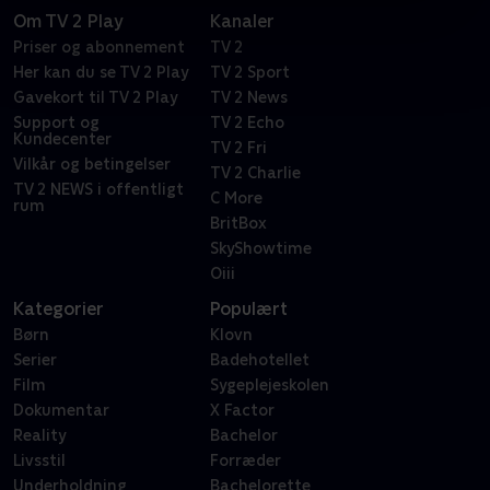
Om TV 2 Play
Kanaler
Priser og abonnement
TV 2
Her kan du se TV 2 Play
TV 2 Sport
Gavekort til TV 2 Play
TV 2 News
Support og
TV 2 Echo
Kundecenter
TV 2 Fri
Vilkår og betingelser
TV 2 Charlie
TV 2 NEWS i offentligt
C More
rum
BritBox
SkyShowtime
Oiii
Kategorier
Populært
Børn
Klovn
Serier
Badehotellet
Film
Sygeplejeskolen
Dokumentar
X Factor
Reality
Bachelor
Livsstil
Forræder
Underholdning
Bachelorette