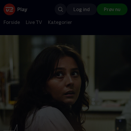
Log ind
Prøv nu
Forside
Live TV
Kategorier