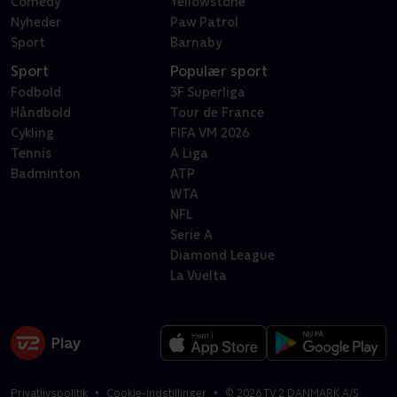
Comedy
Yellowstone
Nyheder
Paw Patrol
Sport
Barnaby
Sport
Populær sport
Fodbold
3F Superliga
Håndbold
Tour de France
Cykling
FIFA VM 2026
Tennis
A Liga
Badminton
ATP
WTA
NFL
Serie A
Diamond League
La Vuelta
Privatlivspolitik
Cookie-indstillinger
©
2026
TV 2 DANMARK A/S