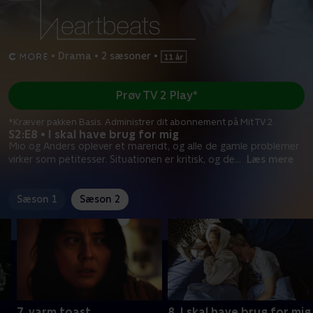
•
Drama
•
2 sæsoner
•
Prøv TV 2 Play*
*Kræver pakken Basis. Administrer dit abonnement på Mit TV 2.
S2:E8 • I skal have brug for mig
Mio og Anders oplever et mareridt, og alle de gamle problemer
virker som petitesser. Situationen er kritisk, og de
...
Læs mere
Sæson 1
Sæson 2
7. varm toast
8. I skal have brug for mig