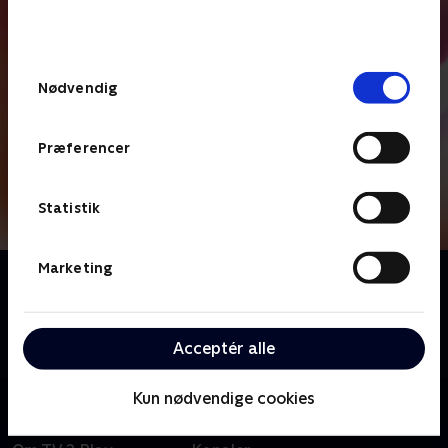
bunden af siden. Læs mere om hvordan TV 2
behandler dine oplysninger i
TV 2s privatlivspolitik
.
Samtykkevalg
Nødvendig
Præferencer
Statistik
Marketing
Om Heartbeats
Svensk dramaserie baseret på den norske seersucces
af samme navn. Mio og Anders står over for en
Acceptér alle
altafgørende beslutning efter en uskyldig flirt
Kun nødvendige cookies