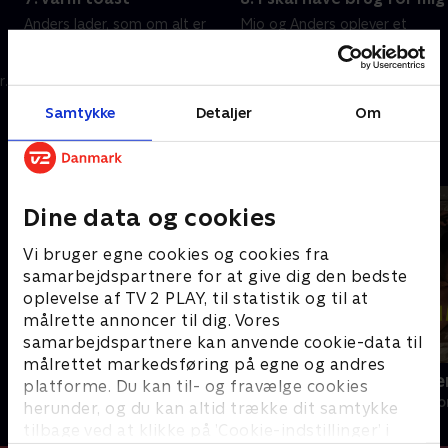
Anders lader, som om alt er
Mio og Anders oplever et
okay, men vennerne aner, at
mareridt, og alle de gamle
der er noget galt. Mio opdager,
problemer virker som
r
at hun har det bedre end
petitesser. Situationen er
re
forventet. Burde det ikke gøre
kritisk, og de må træffe valg,
8. december 2023 • 18 min
8. december 2023 • 18 min
Samtykke
Detaljer
Om
mere ondt?.
de aldrig havde forudset
Andre så også
Dine data og cookies
Vi bruger egne cookies og cookies fra
samarbejdspartnere for at give dig den bedste
oplevelse af TV 2 PLAY, til statistik og til at
målrette annoncer til dig. Vores
samarbejdspartnere kan anvende cookie-data til
målrettet markedsføring på egne og andres
Kollegiet
Normale me
platforme. Du kan til- og fravælge cookies
Drama • 1 sæsoner
Drama • 1 sæso
herunder, og du kan altid trække dit samtykke
tilbage ved at klikke på ’Cookie-indstillinger’ i