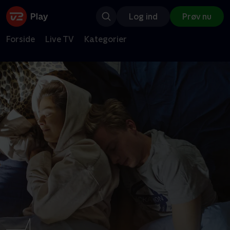
Log ind
Prøv nu
Forside
Live TV
Kategorier