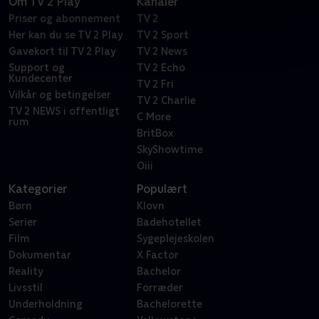
Om TV 2 Play
Kanaler
Priser og abonnement
TV 2
Her kan du se TV 2 Play
TV 2 Sport
Gavekort til TV 2 Play
TV 2 News
Support og
TV 2 Echo
Kundecenter
TV 2 Fri
Vilkår og betingelser
TV 2 Charlie
TV 2 NEWS i offentligt
C More
rum
BritBox
SkyShowtime
Oiii
Kategorier
Populært
Børn
Klovn
Serier
Badehotellet
Film
Sygeplejeskolen
Dokumentar
X Factor
Reality
Bachelor
Livsstil
Forræder
Underholdning
Bachelorette