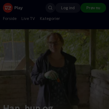
Log ind
Prøv nu
Forside
Live TV
Kategorier
Han, hun og