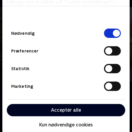
tilbage ved at klikke på ’Cookie-indstillinger’ i
bunden af siden. Læs mere om hvordan TV 2
behandler dine oplysninger i
TV 2s privatlivspolitik
.
Samtykkevalg
Nødvendig
Præferencer
Statistik
Marketing
Om Han, hun og drømmeslottet - på tur
Er du en af dem, der har fulgt Dick og Angel under
deres franske eventyr på slottet? De to briter er ikke
Acceptér alle
de eneste, der er rykket til Frankrig for at forfølge
deres drømme
Kun nødvendige cookies