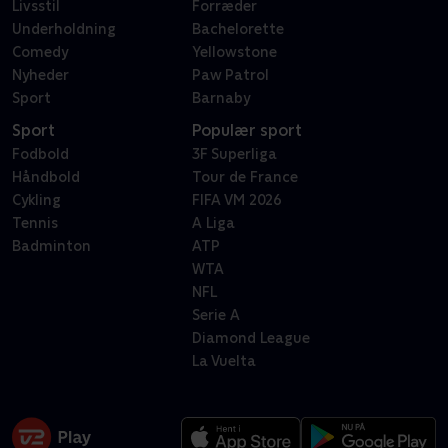
Livsstil
Forræder
Underholdning
Bachelorette
Comedy
Yellowstone
Nyheder
Paw Patrol
Sport
Barnaby
Sport
Populær sport
Fodbold
3F Superliga
Håndbold
Tour de France
Cykling
FIFA VM 2026
Tennis
A Liga
Badminton
ATP
WTA
NFL
Serie A
Diamond League
La Vuelta