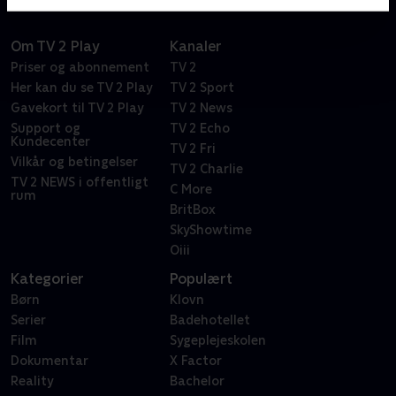
Om TV 2 Play
Kanaler
Priser og abonnement
TV 2
Her kan du se TV 2 Play
TV 2 Sport
Gavekort til TV 2 Play
TV 2 News
Support og
TV 2 Echo
Kundecenter
TV 2 Fri
Vilkår og betingelser
TV 2 Charlie
TV 2 NEWS i offentligt
C More
rum
BritBox
SkyShowtime
Oiii
Kategorier
Populært
Børn
Klovn
Serier
Badehotellet
Film
Sygeplejeskolen
Dokumentar
X Factor
Reality
Bachelor