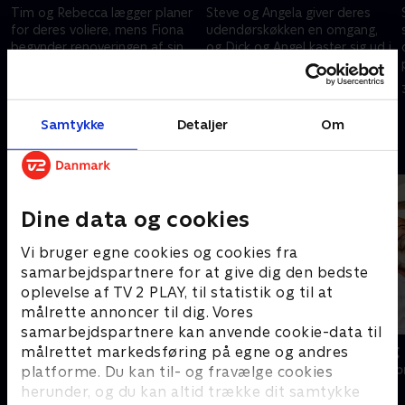
Tim og Rebecca lægger planer
Steve og Angela giver deres
for deres voliere, mens Fiona
udendørskøkken en omgang,
begynder renoveringen af sin
og Dick og Angel kaster sig ud i
første luksussuite.
en renovering af deres
imponerende fem-meter høje
31. oktober 2020 • 43 min
31. oktober 2020 • 43 min
trappe.
Samtykke
Detaljer
Om
Andre så også
Dine data og cookies
Vi bruger egne cookies og cookies fra
samarbejdspartnere for at give dig den bedste
oplevelse af TV 2 PLAY, til statistik og til at
målrette annoncer til dig. Vores
samarbejdspartnere kan anvende cookie-data til
Franske drømmeslotte
Han, hun og
målrettet markedsføring på egne og andres
Livsstil • 6 sæsoner
Livsstil • 8 sæs
platforme. Du kan til- og fravælge cookies
herunder, og du kan altid trække dit samtykke