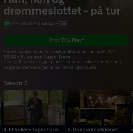
drømmeslottet - på tur
•
Livsstil
•
1 sæson
•
Prøv TV 2 Play*
*Kræver pakken Basis. Administrer dit abonnement på Mit TV 2.
S3:E4 • Et voliere tager form
Tim og Rebecca lægger planer for deres voliere, mens Fiona
begynder renoveringen af sin første luksussuite.
Sæson 3
4. Et voliere tager form
5. Udendørskøkkenet