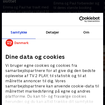
slottet
Emma og Paul forbereder sig
Emma og Paul har travlt med
til deres største booking
at sætte et værelse i stand til
nogensinde, og Mariam og
Emmas bror, George, som skal
Johnno indretter den store sal
fejre sin 60-års fødselsdag på
på deres slot
7. november 2020 • 43 min
slottet.
7. november 2020 • 44 min
Samtykke
Detaljer
Om
Andre så også
Dine data og cookies
Vi bruger egne cookies og cookies fra
samarbejdspartnere for at give dig den bedste
oplevelse af TV 2 PLAY, til statistik og til at
målrette annoncer til dig. Vores
samarbejdspartnere kan anvende cookie-data til
Franske drømmeslotte
Han, hun og
målrettet markedsføring på egne og andres
Livsstil • 6 sæsoner
Livsstil • 8 sæs
platforme. Du kan til- og fravælge cookies
herunder, og du kan altid trække dit samtykke