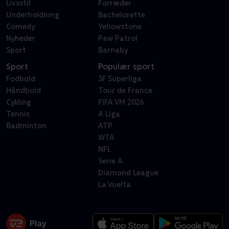
Livsstil
Forræder
Underholdning
Bachelorette
Comedy
Yellowstone
Nyheder
Paw Patrol
Sport
Barnaby
Sport
Populær sport
Fodbold
3F Superliga
Håndbold
Tour de France
Cykling
FIFA VM 2026
Tennis
A Liga
Badminton
ATP
WTA
NFL
Serie A
Diamond League
La Vuelta