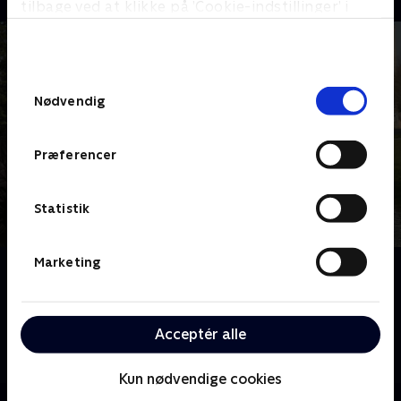
tilbage ved at klikke på ’Cookie-indstillinger’ i
bunden af siden. Læs mere om hvordan TV 2
behandler dine oplysninger i
TV 2s privatlivspolitik
.
Samtykkevalg
Nødvendig
Præferencer
Statistik
Marketing
Om Han, hun og drømmeslottet - på tur
Er du en af dem, der har fulgt Dick og Angel under
deres franske eventyr på slottet? De to briter er ikke
Acceptér alle
de eneste, der er rykket til Frankrig for at forfølge
deres drømme
Kun nødvendige cookies