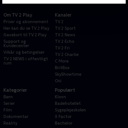
Om TV 2 Play
Kanaler
Priser og abonnement
TV 2
Her kan du se TV 2 Play
TV 2 Sport
Gavekort til TV 2 Play
TV 2 News
Support og
TV 2 Echo
Kundecenter
TV 2 Fri
Vilkår og betingelser
TV 2 Charlie
TV 2 NEWS i offentligt
C More
rum
BritBox
SkyShowtime
Oiii
Kategorier
Populært
Børn
Klovn
Serier
Badehotellet
Film
Sygeplejeskolen
Dokumentar
X Factor
Reality
Bachelor