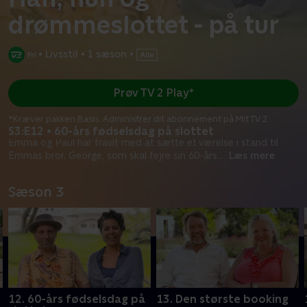
drømmeslottet - på tur
•
Livsstil
•
1 sæson
•
Prøv TV 2 Play*
*Kræver pakken Basis. Administrer dit abonnement på Mit TV 2.
S3:E12 • 60-års fødselsdag på slottet
Emma og Paul har travlt med at sætte et værelse i stand til
Emmas bror, George, som skal fejre sin 60-års
...
Læs mere
Sæson 3
12. 60-års fødselsdag på
13. Den største booking