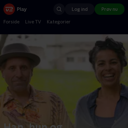
Log ind
Prøv nu
Forside
Live TV
Kategorier
Han, hun og