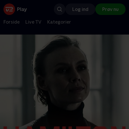
Log ind
Prøv nu
Forside
Live TV
Kategorier