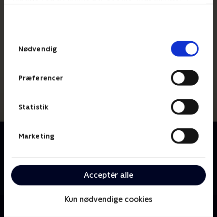
bunden af siden. Læs mere om hvordan TV 2
behandler dine oplysninger i
TV 2s privatlivspolitik
.
Samtykkevalg
Nødvendig
Præferencer
Statistik
Om Hamilton
Marketing
Svensk thrillerserie baseret på Jan Guillous
succesromaner. Serien skildrer den unge agent
Hamiltons første tid i Sverige efter CIA-uddannelsen i
Acceptér alle
USA.
Kun nødvendige cookies