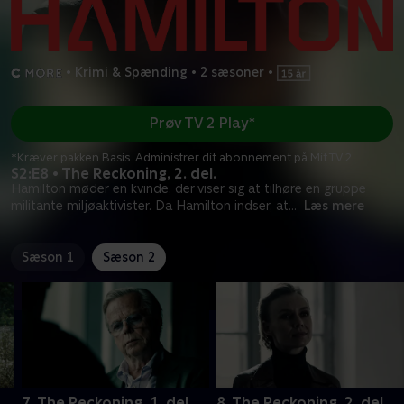
•
Krimi & Spænding
•
2 sæsoner
•
Prøv TV 2 Play*
*Kræver pakken Basis. Administrer dit abonnement på Mit TV 2.
S2:E8 • The Reckoning, 2. del.
Hamilton møder en kvinde, der viser sig at tilhøre en gruppe
militante miljøaktivister. Da Hamilton indser, at
...
Læs mere
Sæson 1
Sæson 2
7. The Reckoning, 1. del.
8. The Reckoning, 2. del.