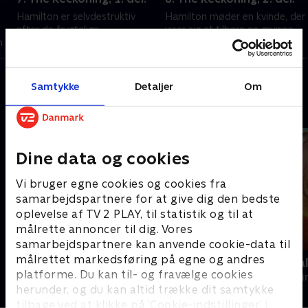
Hamilton er selvdestruktiv
Hamilton møder en kvinde, der
efter de frygtelige
viser sig at tilhøre en gruppe
n
konsekvenser af den tidligere
militante miljøaktivister. Da
r
opgave, men overtales til at
Hamilton indser, at aktivisterne
gøre det, han er bedst til. Han
taler sandt, bryder han med
1. maj 2023 • 44 min
1. maj 2023 • 44 min
sendes til Polen.
OP5
Samtykke
Detaljer
Om
Andre så også
Dine data og cookies
Vi bruger egne cookies og cookies fra
samarbejdspartnere for at give dig den bedste
oplevelse af TV 2 PLAY, til statistik og til at
målrette annoncer til dig. Vores
samarbejdspartnere kan anvende cookie-data til
målrettet markedsføring på egne og andres
Maria Wern
Mord på Mal
platforme. Du kan til- og fravælge cookies
Krimi & Spænding • 3 sæsoner
Krimi & Spændi
herunder, og du kan altid trække dit samtykke
tilbage ved at klikke på ’Cookie-indstillinger’ i