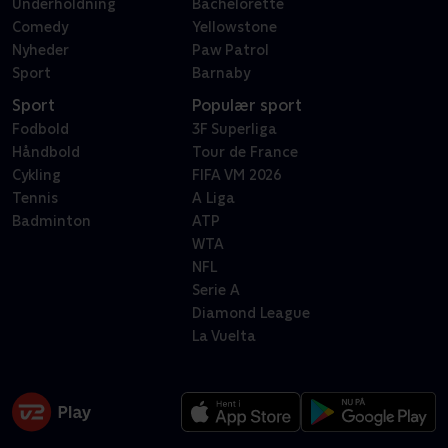
Underholdning
Bachelorette
Comedy
Yellowstone
Nyheder
Paw Patrol
Sport
Barnaby
Sport
Populær sport
Fodbold
3F Superliga
Håndbold
Tour de France
Cykling
FIFA VM 2026
Tennis
A Liga
Badminton
ATP
WTA
NFL
Serie A
Diamond League
La Vuelta