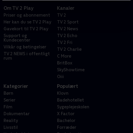
Om TV 2 Play
Kanaler
Priser og abonnement
TV 2
Her kan du se TV 2 Play
TV 2 Sport
Gavekort til TV 2 Play
TV 2 News
Support og
TV 2 Echo
Kundecenter
TV 2 Fri
Vilkår og betingelser
TV 2 Charlie
TV 2 NEWS i offentligt
C More
rum
BritBox
SkyShowtime
Oiii
Kategorier
Populært
Børn
Klovn
Serier
Badehotellet
Film
Sygeplejeskolen
Dokumentar
X Factor
Reality
Bachelor
Livsstil
Forræder