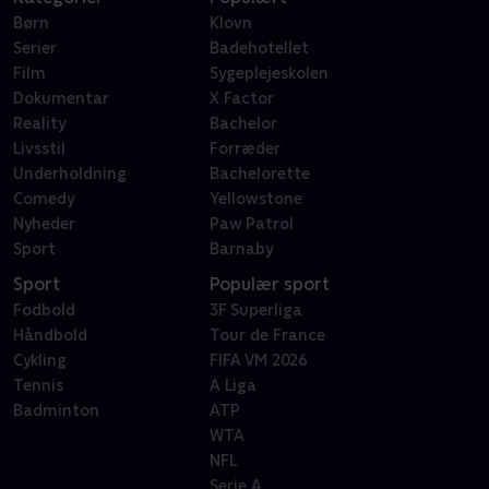
Børn
Klovn
Serier
Badehotellet
Film
Sygeplejeskolen
Dokumentar
X Factor
Reality
Bachelor
Livsstil
Forræder
Underholdning
Bachelorette
Comedy
Yellowstone
Nyheder
Paw Patrol
Sport
Barnaby
Sport
Populær sport
Fodbold
3F Superliga
Håndbold
Tour de France
Cykling
FIFA VM 2026
Tennis
A Liga
Badminton
ATP
WTA
NFL
Serie A