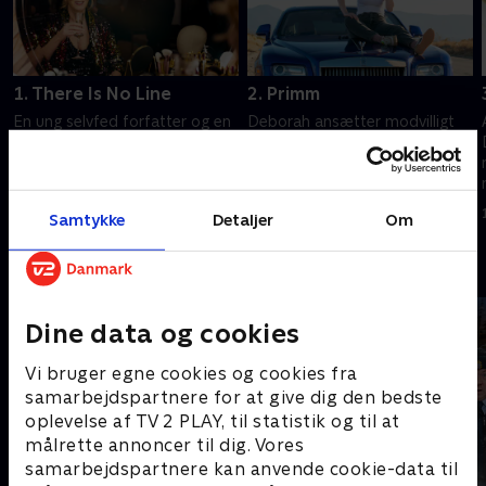
1. There Is No Line
2. Primm
En ung selvfed forfatter og en
Deborah ansætter modvilligt
falmende komedielegende
Ava og tester hendes grænser
samarbejder for at redde
med en meget utraditionel
deres karrierer.
bilrejse.
1. november 2024 • 27 min
1. november 2024 • 32 min
Samtykke
Detaljer
Om
Andre så også
Dine data og cookies
Vi bruger egne cookies og cookies fra
samarbejdspartnere for at give dig den bedste
oplevelse af TV 2 PLAY, til statistik og til at
målrette annoncer til dig. Vores
samarbejdspartnere kan anvende cookie-data til