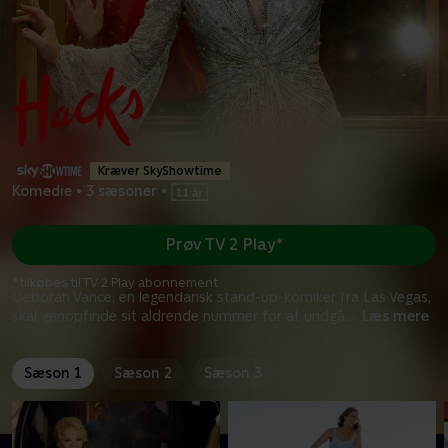
Kræver SkyShowtime
Komedie
•
3 sæsoner
•
Prøv TV 2 Play*
*tilkøbes til TV 2 Play abonnement
Deborah Vance, en legendarisk stand-up-komiker fra Las Vegas,
skal genopfinde sit aldrende nummer for at undgå
...
Læs mere
Sæson 1
Sæson 2
Sæson 3