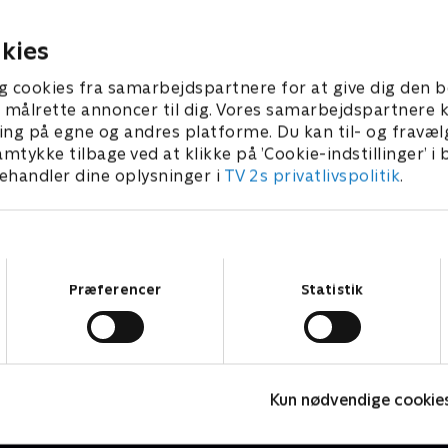
t besøge spændende steder.
lege og at besøge spændend
 • 5 min
1. maj 2023 • 5 min
kies
g cookies fra samarbejdspartnere for at give dig den b
l at målrette annoncer til dig. Vores samarbejdspartner
ing på egne og andres platforme. Du kan til- og fravæl
amtykke tilbage ved at klikke på ’Cookie-indstillinger’ i
handler dine oplysninger i
TV 2s privatlivspolitik
.
Samtykkevalg
Præferencer
Statistik
Barbapapa
Kun nødvendige cookie
Børneserier • 1 sæsoner
B