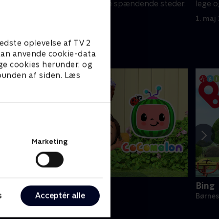
e steder.
lege og at besøge spændende steder.
lege 
1. maj 2023 • 5 min
1. maj
edste oplevelse af TV 2
e kan anvende cookie-data
ge cookies herunder, og
 bunden af siden. Læs
Marketing
Cocomelon
Bing
s
Acceptér alle
ørneserier • 1 sæsoner
Børnes