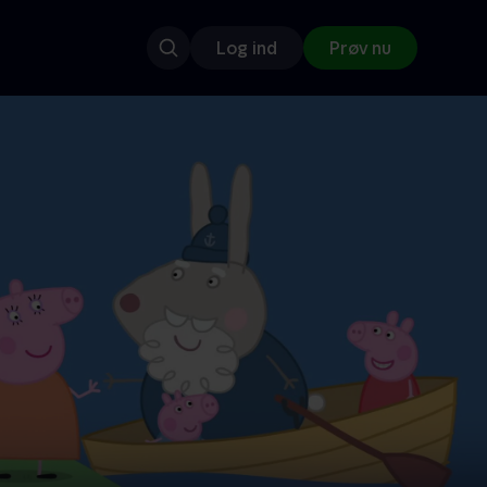
Log ind
Prøv nu