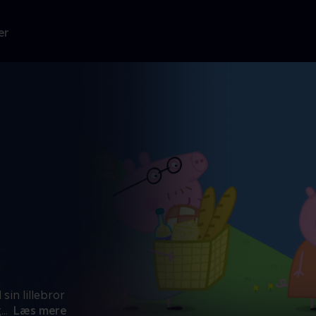
er
sin lillebror
g
...
Læs mere