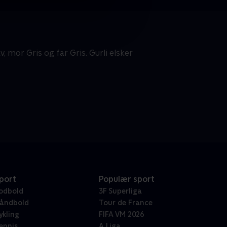
, mor Gris og far Gris. Gurli elsker
port
Populær sport
odbold
3F Superliga
åndbold
Tour de France
ykling
FIFA VM 2026
ennis
A Liga