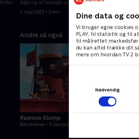
teder.
lege og at besøge spændende steder.
lege og a
1. maj 2023 • 5 min
1. maj 2023
Dine data og coo
Vi bruger egne cookies o
PLAY, til statistik og ti
Andre så også
til målrettet markedsfør
du kan altid trække dit s
mere om hvordan TV 2 be
Nødvendig
Rasmus Klump
Børneserier • 3 sæsoner