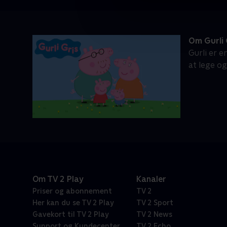
Om Gurli 
Gurli er e
at lege o
Om TV 2 Play
Kanaler
Priser og abonnement
TV 2
Her kan du se TV 2 Play
TV 2 Sport
Gavekort til TV 2 Play
TV 2 News
Support og Kundecenter
TV 2 Echo