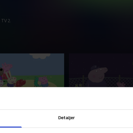
 TV 2.
kassen
9. Natdyr
 elskelig lille gris, som bor
Gurli er en elskelig lille gris
Detaljer
d sin lillebror Gustav,
sammen med sin lillebror Gu
g far Gris. Gurli elsker at
mor Gris og far Gris. Gurli e