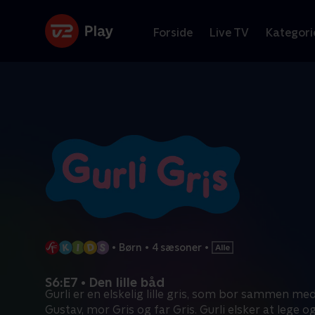
Forside
Live TV
Kategori
•
Børn
•
4 sæsoner
•
S6:E7 • Den lille båd
Gurli er en elskelig lille gris, som bor sammen med 
Gustav, mor Gris og far Gris. Gurli elsker at lege o