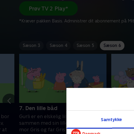
Prøv TV 2 Play*
*Kræver pakken Basis. Administrer dit abonnement på Mit
Sæson 3
Sæson 4
Sæson 5
Sæson 6
7. Den lille båd
8. Sand
m bor
Gurli er en elskelig lille gris, som bor
Gurli er en
Samtykke
v,
sammen med sin lillebror Gustav,
sammen me
r at
mor Gris og far Gris. Gurli elsker at
mor Gris o