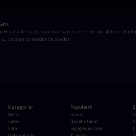
Gris
n elskelig lille gris, som bor sammen med sin lillebror Gustav
g at besøge spændende steder.
Kategorier
Populært
S
Børn
Klovn
F
Serier
Badehotellet
H
Film
Sygeplejeskolen
C
Dokumentar
X Factor
T