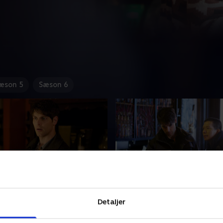
æson 5
Sæson 6
 Sick
18. Cat and Mouse
Detaljer
ger, at Hank dater Adalind,
Nick opdager, at Monroe og
n Hexenbiest, der forsøgte
huser en mordmistænkt.