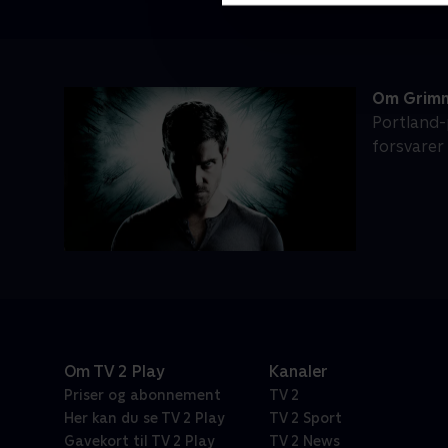
Om Grim
Portland-
forsvarer
Om TV 2 Play
Kanaler
Priser og abonnement
TV 2
Her kan du se TV 2 Play
TV 2 Sport
Gavekort til TV 2 Play
TV 2 News