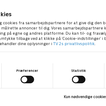
tante Marie.
6. september 2023 • 41 min
er 2023 • 41 min
kies
g cookies fra samarbejdspartnere for at give dig den b
l at målrette annoncer til dig. Vores samarbejdspartner
ing på egne og andres platforme. Du kan til- og fravæl
amtykke tilbage ved at klikke på ’Cookie-indstillinger’ i
handler dine oplysninger i
TV 2s privatlivspolitik
.
Samtykkevalg
Præferencer
Statistik
Fake Patient
K
Kun nødvendige cookie
Drama • 1 sæsoner
D