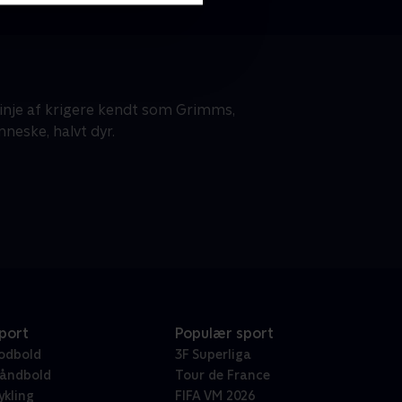
inje af krigere kendt som Grimms,
neske, halvt dyr.
port
Populær sport
odbold
3F Superliga
åndbold
Tour de France
ykling
FIFA VM 2026