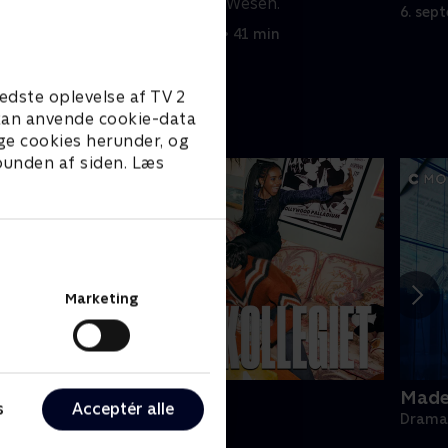
i en konflikt med Wesen.
6. sep
6. september 2023 • 41 min
edste oplevelse af TV 2
e kan anvende cookie-data
ge cookies herunder, og
 bunden af siden. Læs
Marketing
ollegiet
Made 
s
Acceptér alle
rama • 1 sæsoner
Drama 