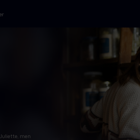
er
uliette, men