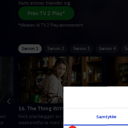
hans ansvar blander sig.
Prøv TV 2 Play*
*tilkøbes til TV 2 Play abonnement
Sæson 1
Sæson 2
Sæson 3
Sæson 4
S
16. The Thing With Feathers
17. Love
men
Nick planlægger en romantisk
Nick opda
Samtykke
ge
weekendferie med Juliette, men hans
som er de