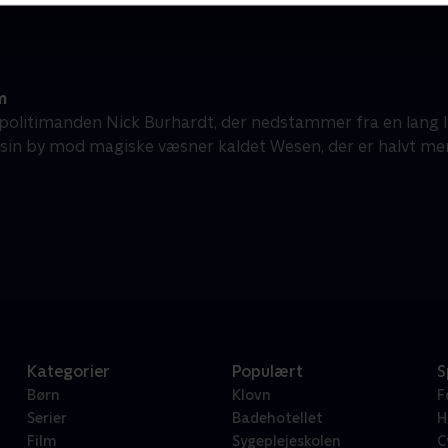
m
politimanden Nick Burhardt, der nedstammer fra en lang l
 sin by mod magiske væsner kaldet Wesen, der er halvt men
Kategorier
Populært
S
Børn
Klovn
F
Serier
Badehotellet
H
Film
Sygeplejeskolen
C