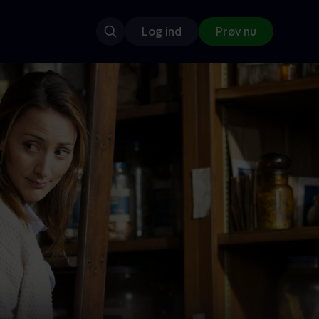
Log ind
Prøv nu