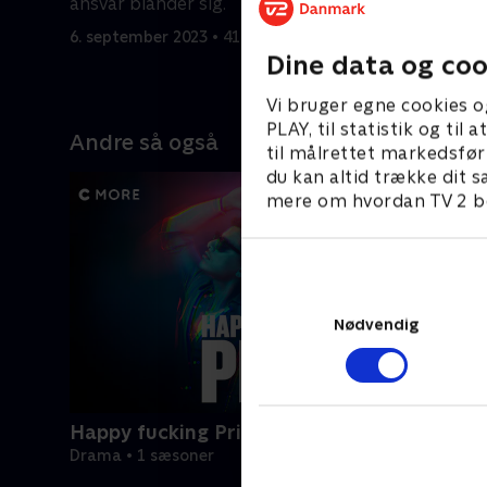
ansvar blander sig.
at dræbe 
6. september 2023 • 41 min
6. septemb
Dine data og coo
Vi bruger egne cookies o
PLAY, til statistik og ti
Andre så også
til målrettet markedsfør
du kan altid trække dit s
mere om hvordan TV 2 be
Nødvendig
Happy fucking Pride
Drama • 1 sæsoner