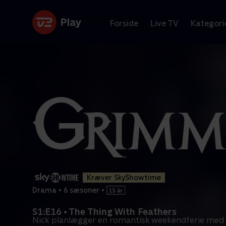
Forside
Live TV
Kategori
Kræver SkyShowtime
Drama
•
6 sæsoner
•
S1:E16 • The Thing With Feathers
Nick planlægger en romantisk weekendferie med J