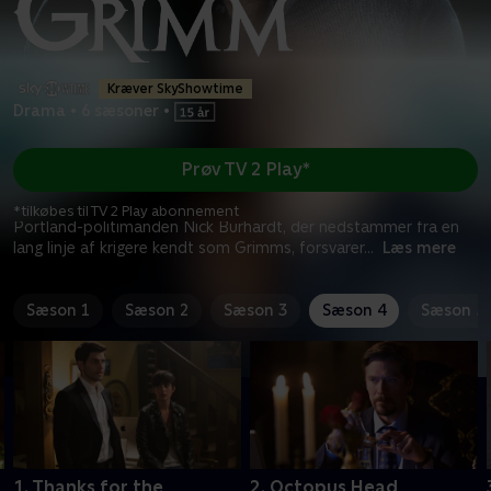
Kræver SkyShowtime
Drama
•
6 sæsoner
•
Prøv TV 2 Play*
*tilkøbes til TV 2 Play abonnement
Portland-politimanden Nick Burhardt, der nedstammer fra en
lang linje af krigere kendt som Grimms, forsvarer
...
Læs mere
Sæson 1
Sæson 2
Sæson 3
Sæson 4
Sæson 5
1. Thanks for the
2. Octopus Head