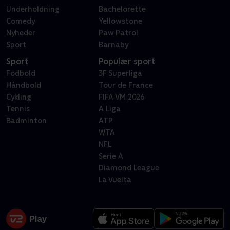
Underholdning
Bachelorette
Comedy
Yellowstone
Nyheder
Paw Patrol
Sport
Barnaby
Sport
Populær sport
Fodbold
3F Superliga
Håndbold
Tour de France
Cykling
FIFA VM 2026
Tennis
A Liga
Badminton
ATP
WTA
NFL
Serie A
Diamond League
La Vuelta