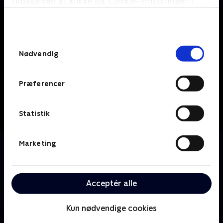
tilbage ved at klikke på ’Cookie-indstillinger’ i
bunden af siden. Læs mere om hvordan TV 2
behandler dine oplysninger i
TV 2s privatlivspolitik
.
Samtykkevalg
Nødvendig
Præferencer
Statistik
Marketing
Om Grimm
Portland-politimanden Nick Burhardt, der
nedstammer fra en lang linje af krigere kendt som
Grimms, forsvarer sin by mod magiske væsner kaldet
Acceptér alle
Wesen, der er halvt menneske, halvt dyr.
Kun nødvendige cookies