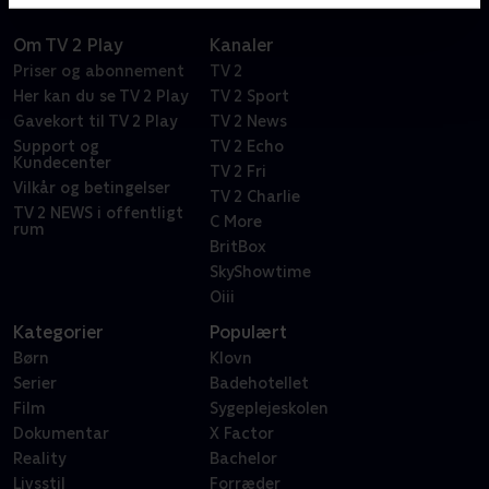
Om TV 2 Play
Kanaler
Priser og abonnement
TV 2
Her kan du se TV 2 Play
TV 2 Sport
Gavekort til TV 2 Play
TV 2 News
Support og
TV 2 Echo
Kundecenter
TV 2 Fri
Vilkår og betingelser
TV 2 Charlie
TV 2 NEWS i offentligt
C More
rum
BritBox
SkyShowtime
Oiii
Kategorier
Populært
Børn
Klovn
Serier
Badehotellet
Film
Sygeplejeskolen
Dokumentar
X Factor
Reality
Bachelor
Livsstil
Forræder