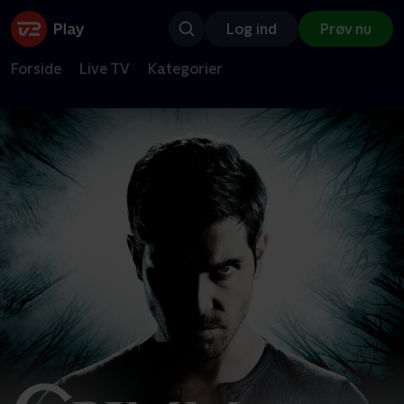
Log ind
Prøv nu
Forside
Live TV
Kategorier