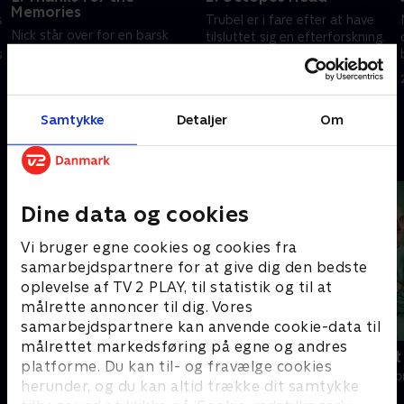
Memories
s
Trubel er i fare efter at have
Nick står over for en barsk
tilsluttet sig en efterforskning.
virkelighed efter
s
En mystisk besøgende hjælper
begivenhederne ved Monroe
Renard.
og Rosalees bryllup.
20. september 2022 • 41 min
20. september 2022 • 41 min
Samtykke
Detaljer
Om
Andre så også
Dine data og cookies
Vi bruger egne cookies og cookies fra
samarbejdspartnere for at give dig den bedste
oplevelse af TV 2 PLAY, til statistik og til at
målrette annoncer til dig. Vores
samarbejdspartnere kan anvende cookie-data til
målrettet markedsføring på egne og andres
Happy fucking Pride
Fake Patient
platforme. Du kan til- og fravælge cookies
Drama • 1 sæsoner
Drama • 1 sæso
herunder, og du kan altid trække dit samtykke