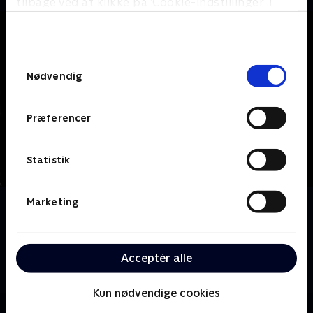
tilbage ved at klikke på ’Cookie-indstillinger’ i
bunden af siden. Læs mere om hvordan TV 2
behandler dine oplysninger i
TV 2s privatlivspolitik
.
Samtykkevalg
Nødvendig
Præferencer
Statistik
Marketing
Om Grimm
Portland-politimanden Nick Burhardt, der
nedstammer fra en lang linje af krigere kendt som
Grimms, forsvarer sin by mod magiske væsner kaldet
Acceptér alle
Wesen, der er halvt menneske, halvt dyr.
Kun nødvendige cookies