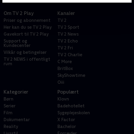
Om TV 2 Play
Kanaler
Priser og abonnement
TV 2
Her kan du se TV 2 Play
TV 2 Sport
Gavekort til TV 2 Play
TV 2 News
Support og
TV 2 Echo
Kundecenter
TV 2 Fri
Vilkår og betingelser
TV 2 Charlie
TV 2 NEWS i offentligt
C More
rum
BritBox
SkyShowtime
Oiii
Kategorier
Populært
Børn
Klovn
Serier
Badehotellet
Film
Sygeplejeskolen
Dokumentar
X Factor
Reality
Bachelor
Livsstil
Forræder