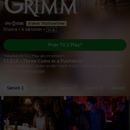
Kræver SkyShowtime
Drama
•
6 sæsoner
•
Prøv TV 2 Play*
*tilkøbes til TV 2 Play abonnement
S1:E13 • Three Coins in a Fuchsbau
Da et mislykket røveri ender med mord, må Nick og Hank lede
efter sjældne mønter.
Sæson 1
Sæson 2
Sæson 3
Sæson 4
Sæson 5