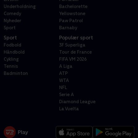
Underholdning
Bachelorette
Comedy
Yellowstone
Nyheder
Paw Patrol
Sport
Barnaby
Sport
Populær sport
Fodbold
3F Superliga
Håndbold
Tour de France
Cykling
FIFA VM 2026
Tennis
A Liga
Badminton
ATP
WTA
NFL
Serie A
Diamond League
La Vuelta