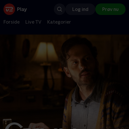
Log ind
Prøv nu
Forside
Live TV
Kategorier