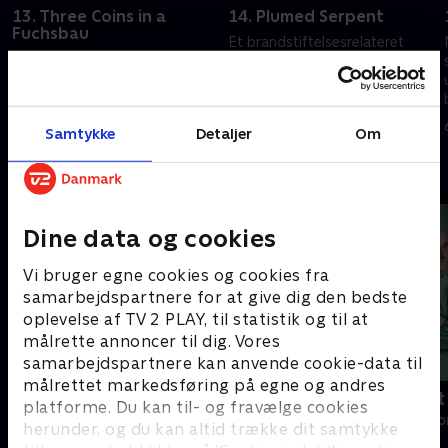
13. Three Coins in a
14. Plumed Serpent
Fuchsbau
Et brandstiftelsesrelateret
Da et mislykket røveri ender
mord fører Nick ind i Portlands
med mord, må Nick og Hank
verden af ilddans.
lede efter sjældne mønter.
6. september 2023 • 41 min
6. september 2023 • 41 min
Samtykke
Detaljer
Om
Andre så også
Dine data og cookies
Vi bruger egne cookies og cookies fra
samarbejdspartnere for at give dig den bedste
oplevelse af TV 2 PLAY, til statistik og til at
målrette annoncer til dig. Vores
samarbejdspartnere kan anvende cookie-data til
målrettet markedsføring på egne og andres
Happy fucking Pride
Fake Patient
platforme. Du kan til- og fravælge cookies
Drama • 1 sæsoner
Drama • 1 sæso
herunder, og du kan altid trække dit samtykke