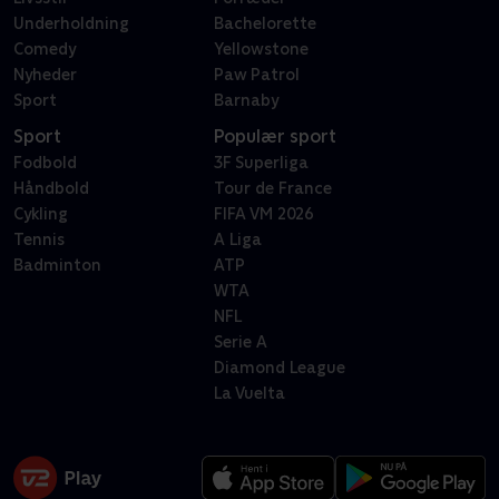
Underholdning
Bachelorette
Comedy
Yellowstone
Nyheder
Paw Patrol
Sport
Barnaby
Sport
Populær sport
Fodbold
3F Superliga
Håndbold
Tour de France
Cykling
FIFA VM 2026
Tennis
A Liga
Badminton
ATP
WTA
NFL
Serie A
Diamond League
La Vuelta