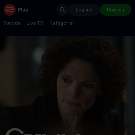
Log ind
Prøv nu
Forside
Live TV
Kategorier