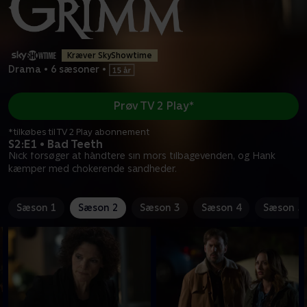
Kræver SkyShowtime
Drama
•
6 sæsoner
•
Prøv TV 2 Play*
*tilkøbes til TV 2 Play abonnement
S2:E1 • Bad Teeth
Nick forsøger at håndtere sin mors tilbagevenden, og Hank
kæmper med chokerende sandheder.
Sæson 1
Sæson 2
Sæson 3
Sæson 4
Sæson 5