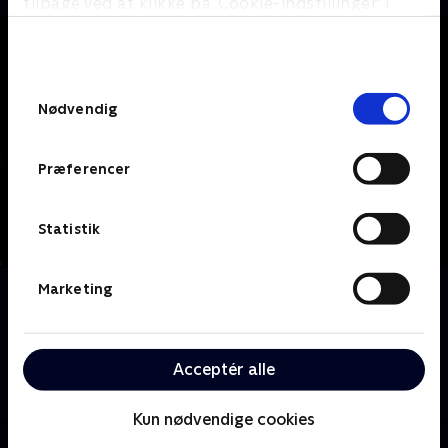
tilbage ved at klikke på ’Cookie-indstillinger’ i
bunden af siden. Læs mere om hvordan TV 2
behandler dine oplysninger i
TV 2s privatlivspolitik
.
Samtykkevalg
Nødvendig
Præferencer
Statistik
Marketing
Om Grimm
Portland-politimanden Nick Burhardt, der
nedstammer fra en lang linje af krigere kendt som
Grimms, forsvarer sin by mod magiske væsner kaldet
Acceptér alle
Wesen, der er halvt menneske, halvt dyr.
Kun nødvendige cookies