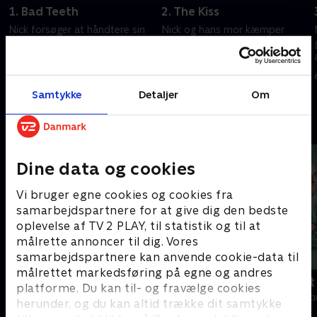
1. Bad Teeth
2. The Kiss
Nick forsøger at håndtere sin
Nick og hans mor kæmper
mors tilbagevenden, og Hank
mod Mauvais Dentes, og der
kæmper med chokerende
dukker detaljer op om Juliettes
sandheder.
sygdom.
6. september 2023 • 41 min
6. september 2023 • 41 min
Samtykke
Detaljer
Om
Andre så også
Dine data og cookies
Vi bruger egne cookies og cookies fra
samarbejdspartnere for at give dig den bedste
oplevelse af TV 2 PLAY, til statistik og til at
målrette annoncer til dig. Vores
samarbejdspartnere kan anvende cookie-data til
målrettet markedsføring på egne og andres
Happy fucking Pride
Fake Patient
platforme. Du kan til- og fravælge cookies
Drama • 1 sæsoner
Drama • 1 sæso
herunder, og du kan altid trække dit samtykke