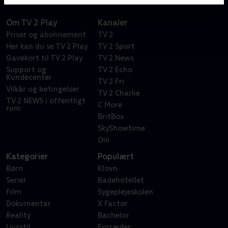
Om TV 2 Play
Kanaler
Priser og abonnement
TV 2
Her kan du se TV 2 Play
TV 2 Sport
Gavekort til TV 2 Play
TV 2 News
Support og
TV 2 Echo
Kundecenter
TV 2 Fri
Vilkår og betingelser
TV 2 Charlie
TV 2 NEWS i offentligt
C More
rum
BritBox
SkyShowtime
Oiii
Kategorier
Populært
Børn
Klovn
Serier
Badehotellet
Film
Sygeplejeskolen
Dokumentar
X Factor
Reality
Bachelor
Livsstil
Forræder