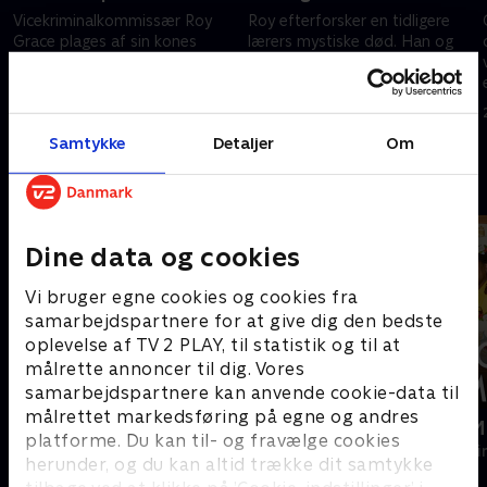
Vicekriminalkommissær Roy
Roy efterforsker en tidligere
Grace plages af sin kones
lærers mystiske død. Han og
forsvinden og har ry for at
Glenn Branson bliver trukket
bruge uortodokse metoder i sit
ind i en efterforskning, der
arbejde.
udfordrer deres evner og deres
7. maj 2025 • 87 min
7. maj 2025 • 87 min
venskab.
Samtykke
Detaljer
Om
Andre så også
Dine data og cookies
Vi bruger egne cookies og cookies fra
samarbejdspartnere for at give dig den bedste
oplevelse af TV 2 PLAY, til statistik og til at
målrette annoncer til dig. Vores
samarbejdspartnere kan anvende cookie-data til
målrettet markedsføring på egne og andres
Mord på Mallorca
Mordene i M
platforme. Du kan til- og fravælge cookies
Krimi & Spænding • 2 sæsoner
Krimi & Spændi
herunder, og du kan altid trække dit samtykke