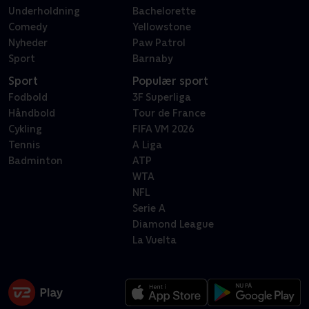
Underholdning
Bachelorette
Comedy
Yellowstone
Nyheder
Paw Patrol
Sport
Barnaby
Sport
Populær sport
Fodbold
3F Superliga
Håndbold
Tour de France
Cykling
FIFA VM 2026
Tennis
A Liga
Badminton
ATP
WTA
NFL
Serie A
Diamond League
La Vuelta