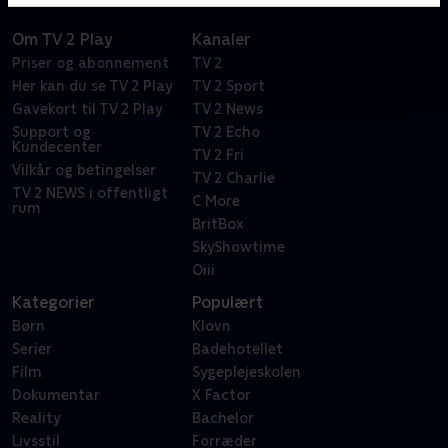
Om TV 2 Play
Kanaler
Priser og abonnement
TV 2
Her kan du se TV 2 Play
TV 2 Sport
Gavekort til TV 2 Play
TV 2 News
Support og
TV 2 Echo
Kundecenter
TV 2 Fri
Vilkår og betingelser
TV 2 Charlie
TV 2 NEWS i offentligt
C More
rum
BritBox
SkyShowtime
Oiii
Kategorier
Populært
Børn
Klovn
Serier
Badehotellet
Film
Sygeplejeskolen
Dokumentar
X Factor
Reality
Bachelor
Livsstil
Forræder