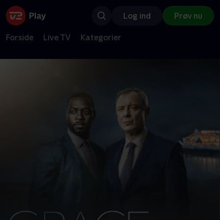
Log ind
Prøv nu
Forside
Live TV
Kategorier