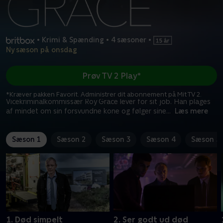
•
Krimi & Spænding
•
4 sæsoner
•
Ny sæson på onsdag
Prøv TV 2 Play*
*Kræver pakken Favorit. Administrer dit abonnement på Mit TV 2.
Vicekriminalkommissær Roy Grace lever for sit job. Han plages
af mindet om sin forsvundne kone og følger sine
...
Læs mere
Sæson 1
Sæson 2
Sæson 3
Sæson 4
Sæson 5
1. Død simpelt
2. Ser godt ud død