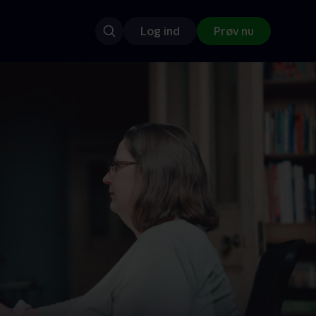
Log ind
Prøv nu