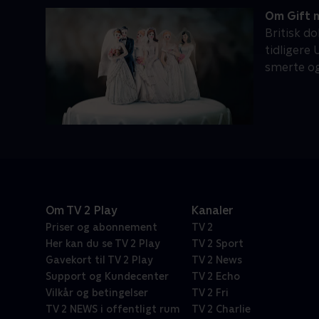
Om Gift m
Britisk d
tidligere 
smerte og
Om TV 2 Play
Kanaler
Priser og abonnement
TV 2
Her kan du se TV 2 Play
TV 2 Sport
Gavekort til TV 2 Play
TV 2 News
Support og Kundecenter
TV 2 Echo
Vilkår og betingelser
TV 2 Fri
TV 2 NEWS i offentligt rum
TV 2 Charlie