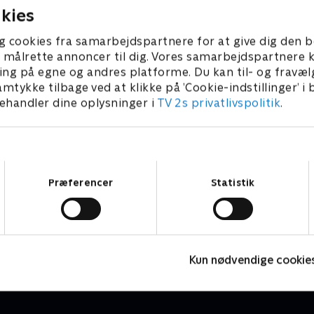
kies
g cookies fra samarbejdspartnere for at give dig den b
l at målrette annoncer til dig. Vores samarbejdspartner
ing på egne og andres platforme. Du kan til- og fravæl
amtykke tilbage ved at klikke på ’Cookie-indstillinger’ i
handler dine oplysninger i
TV 2s privatlivspolitik
.
Samtykkevalg
Præferencer
Statistik
Kaptajnen og de 1000 kvinder
I
Dokumentar • 1 sæsoner
D
Kun nødvendige cookie