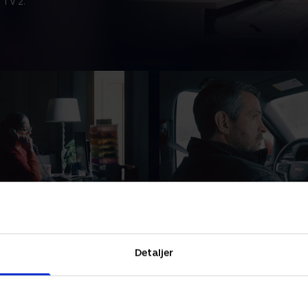
 TV 2.
n af et kaotisk isbjerg
3. Haps!
rer det fulde billede af
Den tidligere US Marshal, Te
llen Jordans bedrag. Hun
udpeger Mr. Jordans senest
amtidig et foruroligende
og afslører nye forbrydelse
Detaljer
g adskillige andre ofre
potentielle ofre. Vil fortide
på kloden.
indhente mr. Jordan?
 2024 • 45 min
24. januar 2024 • 46 min