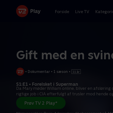
Forside
Live TV
Kategori
Gift med en svin
•
Dokumentar
•
1 sæson
•
S1:E1 • Forelsket i Superman
Da Mary møder William online, bliver en afsløring
rigtige job i CIA efterfulgt af trusler mod hende o
Prøv TV 2 Play*