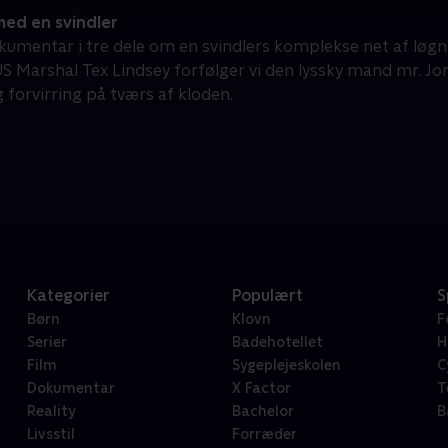
ed en svindler
okumentar i tre dele om en svindlers komplekse net af l
US Marshal Tex Lindsey forfølger vi den lyssky mand mr. Jor
 forvirring på tværs af kloden.
Kategorier
Populært
S
Børn
Klovn
F
Serier
Badehotellet
H
Film
Sygeplejeskolen
C
Dokumentar
X Factor
T
Reality
Bachelor
B
Livsstil
Forræder