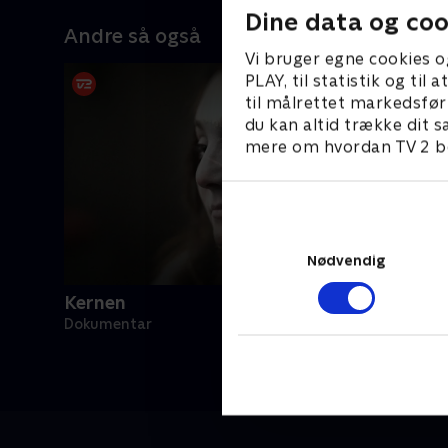
Dine data og coo
Andre så også
Vi bruger egne cookies o
PLAY, til statistik og ti
til målrettet markedsfør
du kan altid trække dit s
mere om hvordan TV 2 be
Nødvendig
Kernen
Dokumentar