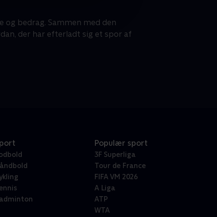
øgne og bedrag. Sammen med den
dan, der har efterladt sig et spor af
port
Populær sport
odbold
3F Superliga
åndbold
Tour de France
ykling
FIFA VM 2026
ennis
A Liga
adminton
ATP
WTA