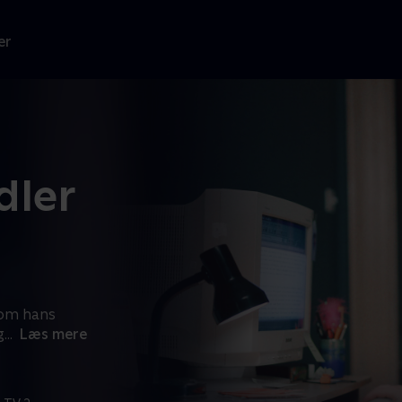
er
dler
 om hans
g
...
Læs mere