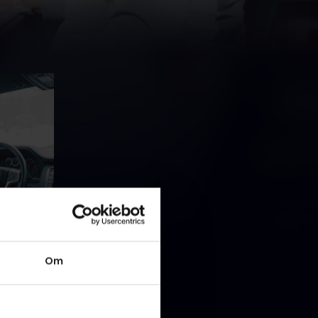
x,
e lokation
r og
Om
n endelig