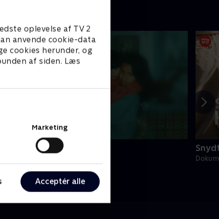
edste oplevelse af TV 2
e kan anvende cookie-data
ge cookies herunder, og
 bunden af siden. Læs
Marketing
mporteret til misbrug
Snydt
okumentar • 1 sæsoner
Dokume
s
Acceptér alle