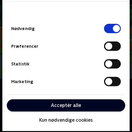
bunden af siden. Læs mere om hvordan TV 2
behandler dine oplysninger i
TV 2s privatlivspolitik
.
Samtykkevalg
Nødvendig
Præferencer
Statistik
Marketing
Om Geckos Garage
Følg mekanikeren Gecko, der tager ud på eventyr og
besøger køretøjer, robotter og andre, der har brug
Acceptér alle
for en hjælpende hånd.
Kun nødvendige cookies