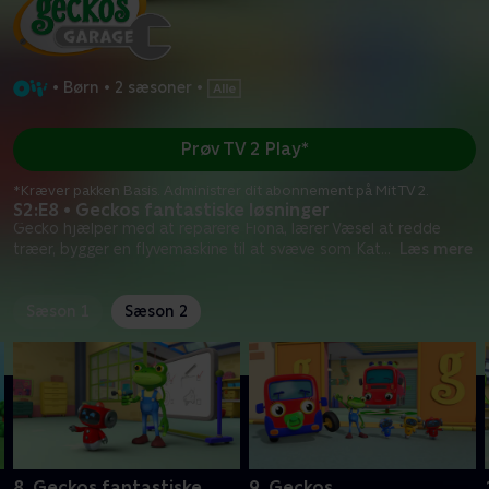
•
Børn
•
2 sæsoner
•
Prøv TV 2 Play*
*Kræver pakken Basis. Administrer dit abonnement på Mit TV 2.
S2:E8 • Geckos fantastiske løsninger
Gecko hjælper med at reparere Fiona, lærer Væsel at redde
træer, bygger en flyvemaskine til at svæve som Kat
...
Læs mere
Sæson 1
Sæson 2
8. Geckos fantastiske
9. Geckos