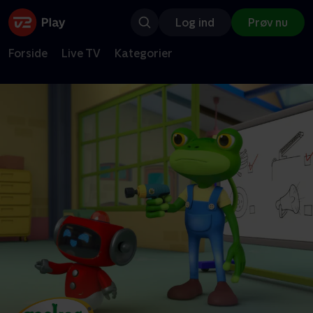
Log ind
Prøv nu
Forside
Live TV
Kategorier