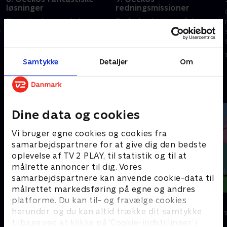
løsninger
redningsmissioner
Gecko hjælper med at reparere
Gecko hjælper brandbilen
Fiona, lærer Væsel at redde
Fiona med at slukke brande,
y
træer, bygger en flyvemaskine
redder Væsel fra en katastrofe,
til at svæve som Kat og leger
holder en fest for Kat og beder
en farverig gemmeleg med et
bedstemor Gecko om hjælp.
Samtykke
Detaljer
Om
19. juli 2025 • 8 min
19. juli 2025 • 8 min
sjovt tvist!
Andre så også
Dine data og cookies
Vi bruger egne cookies og cookies fra
samarbejdspartnere for at give dig den bedste
oplevelse af TV 2 PLAY, til statistik og til at
målrette annoncer til dig. Vores
samarbejdspartnere kan anvende cookie-data til
målrettet markedsføring på egne og andres
platforme. Du kan til- og fravælge cookies
Kæmpemaskiner
Gurli Gris
herunder, og du kan altid trække dit samtykke
Børneserier • 8 sæsoner
Børneserier • 4
tilbage ved at klikke på ’Cookie-indstillinger’ i