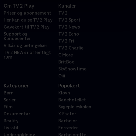
Om TV 2 Play
Kanaler
Priser og abonnement
TV 2
Her kan du se TV 2 Play
TV 2 Sport
Gavekort til TV 2 Play
TV 2 News
Support og
TV 2 Echo
Kundecenter
TV 2 Fri
Vilkår og betingelser
TV 2 Charlie
TV 2 NEWS i offentligt
C More
rum
BritBox
SkyShowtime
Oiii
Kategorier
Populært
Børn
Klovn
Serier
Badehotellet
Film
Sygeplejeskolen
Dokumentar
X Factor
Reality
Bachelor
Livsstil
Forræder
Underholdning
Bachelorette