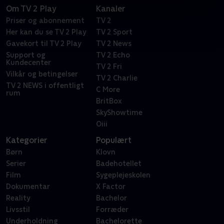
Om TV 2 Play
Kanaler
Priser og abonnement
TV 2
Her kan du se TV 2 Play
TV 2 Sport
Gavekort til TV 2 Play
TV 2 News
Support og
TV 2 Echo
Kundecenter
TV 2 Fri
Vilkår og betingelser
TV 2 Charlie
TV 2 NEWS i offentligt
C More
rum
BritBox
SkyShowtime
Oiii
Kategorier
Populært
Børn
Klovn
Serier
Badehotellet
Film
Sygeplejeskolen
Dokumentar
X Factor
Reality
Bachelor
Livsstil
Forræder
Underholdning
Bachelorette