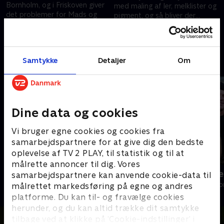
Bornholm, og i Friskoven giver
med maling af ler, melklister og
det problemer for Mads og
pigment, og så bliver der
Freja, der skal blæse papiruld
etableret spildevandsanlæg i
28. august 2024 • 27 min
ind i deres nye, bæredygtige
Friskoven
28. august 2024 • 25 min
bolig
Samtykke
Detaljer
Om
Andre så også
Dine data og cookies
Vi bruger egne cookies og cookies fra
samarbejdspartnere for at give dig den bedste
oplevelse af TV 2 PLAY, til statistik og til at
målrette annoncer til dig. Vores
Julelys for millioner
Fantasifulde 
samarbejdspartnere kan anvende cookie-data til
2022 • Livsstil • 46 min
Livsstil • 3 sæs
målrettet markedsføring på egne og andres
platforme. Du kan til- og fravælge cookies
herunder, og du kan altid trække dit samtykke
tilbage ved at klikke på ’Cookie-indstillinger’ i