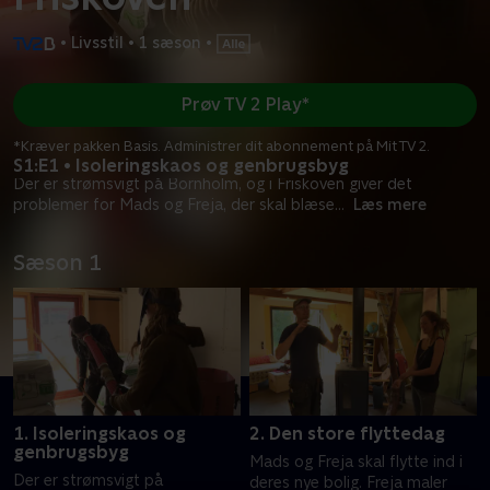
•
Livsstil
•
1 sæson
•
Prøv TV 2 Play*
*Kræver pakken Basis. Administrer dit abonnement på Mit TV 2.
S1:E1 • Isoleringskaos og genbrugsbyg
Der er strømsvigt på Bornholm, og i Friskoven giver det
problemer for Mads og Freja, der skal blæse
...
Læs mere
Sæson 1
1. Isoleringskaos og
2. Den store flyttedag
genbrugsbyg
Mads og Freja skal flytte ind i
Der er strømsvigt på
deres nye bolig. Freja maler