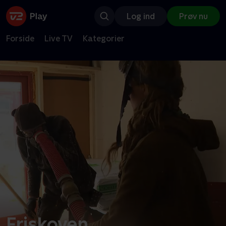
Log ind
Prøv nu
Forside
Live TV
Kategorier
Friskoven