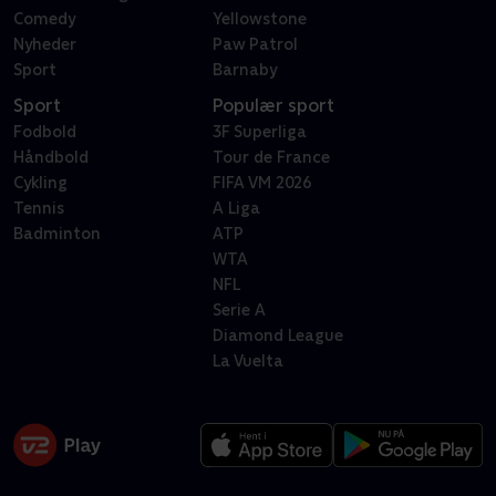
Comedy
Yellowstone
Nyheder
Paw Patrol
Sport
Barnaby
Sport
Populær sport
Fodbold
3F Superliga
Håndbold
Tour de France
Cykling
FIFA VM 2026
Tennis
A Liga
Badminton
ATP
WTA
NFL
Serie A
Diamond League
La Vuelta