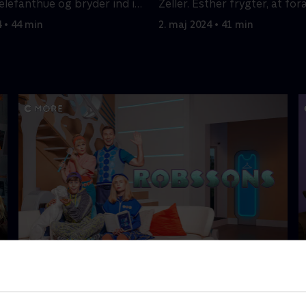
elefanthue og bryder ind i
Zeller. Esther frygter, at fo
as kontorer.
skal skilles.
4 • 44 min
2. maj 2024 • 41 min
Robssons (dansk tale)
B
Komedie • 1 sæsoner
K