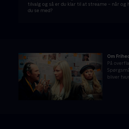
tilvalg og så er du klar til at streame – når og
du se med?
Om Frihe
På overfl
Spørgsmål
bliver tv