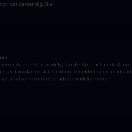
 hvor det passer dig. Skal
den
aden er de en helt almindelig familie. Uofficielt er de Da
et er, hvordan de skal håndtere forældremøder, madpakk
unget til at gennemføre et sidste svindelnummer.