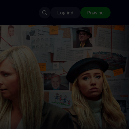
Log ind
Prøv nu