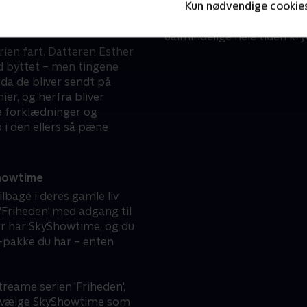
Kun nødvendige cookie
og vise tegn på, at hun
velkendte navne og nyere an
intelligens.
hvor familieliv og kriminal
ualmindelige hele tiden kr
rien fart. Datteren Esther
ed byttet – men tingene
, da de bliver sendt på
er, og herfra bliver
ye forklædninger og
 i den ellers så pæne
Showtime
ilbage i deres gamle liv
'Friheden' med adgang til
 der har SkyShowtime, og du
y-pakke du har – enten
treame serien 'Friheden',
are vælge SkyShowtime som