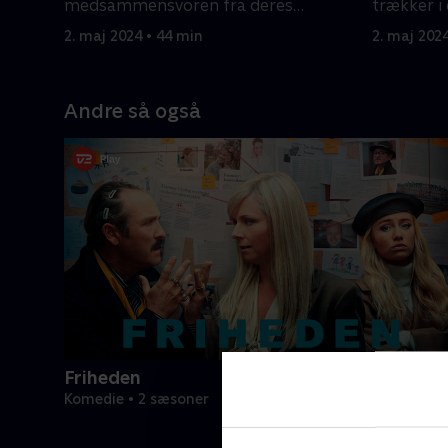
medsammensvoren fra deres
trækker i 
svindlerfortid pludselig op.
InvoPharm
2. maj 2024 • 44 min
2. maj 202
Andre så også
Friheden
Komedie • 2 sæsoner