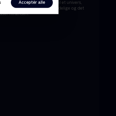
s
Acceptér alle
sigter. Sammen giver de liv til et univers,
itet blandes, og hvor det almindelige og det
ydser hinanden.