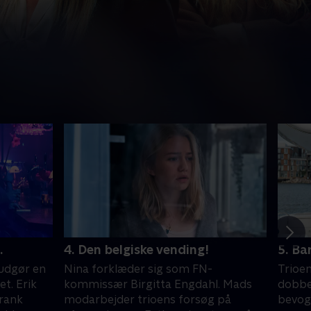
.
4. Den belgiske vending!
5. Ba
udgør en
Nina forklæder sig som FN-
Trioe
t. Erik
kommissær Birgitta Engdahl. Mads
dobbe
rank
modarbejder trioens forsøg på
bevog