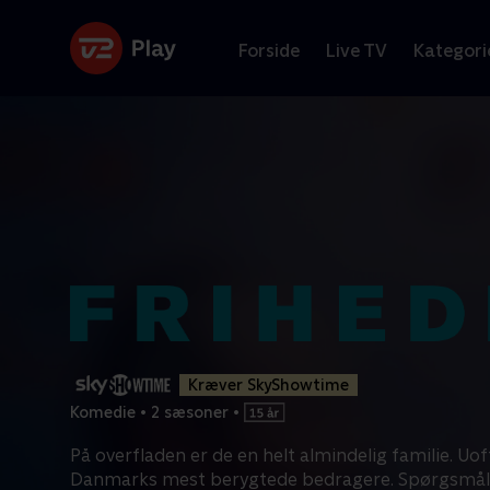
Forside
Live TV
Kategori
Kræver SkyShowtime
Komedie
•
2 sæsoner
•
På overfladen er de en helt almindelig familie. Uoff
Danmarks mest berygtede bedragere. Spørgsmål