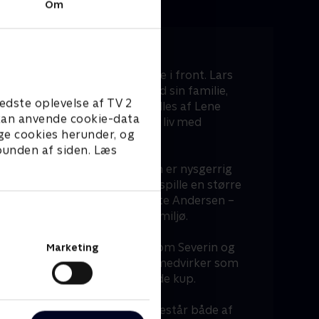
Om
ovedpersoner
rkt hold af danske skuespillere i front. Lars
r et stille liv i forstæderne med sin familie,
edste oplevelse af TV 2
svindler. Hans kone Nina spilles af Lene
e kan anvende cookie-data
liver de trukket tilbage i et liv med
ge cookies herunder, og
hemmelige planer.
 bunden af siden. Læs
illes af Rosemarie Mosbæk. Hun er nysgerrig
heder og kommer selv til at spille en større
. I rollen som Jacqueline ses Lotte Andersen –
iens kontakt i det kriminelle miljø.
iroller med Henning Jensen som Severin og
Marketing
Amanda. Joachim Fjelstrup medvirker som
l af familiens mange indviklede kup.
den'-serien spænder bredt og består både af