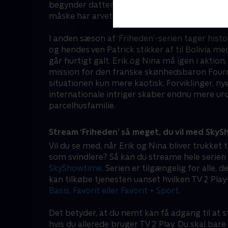
begynder datteren Esther at stille spørgsmål 
måske har arvet mere end bare sine forældres 
I anden sæson af ‘Friheden’-serien tager histo
og hendes ven Patrick stikker af til Bolivia m
går hurtigt galt. Erik og Nina må igen i aktion
mission for den franske skønhedsbaron Fourni
situationen kun mere kaotisk. Forviklinger, n
internationale intriger skaber endnu mere uro
parcelhusfamilie.
Stream ‘Friheden’ så meget, du vil med Sky
Vil du se med, når Erik og Nina bliver trukket t
som svindlere? Så kan du streame hele serien 
SkyShowtime
. Serien er tilgængelig for alle,
kan tilkøbe tjenesten uanset hvilken TV 2 Pla
Basis, Favorit eller Favorit + Sport
.
Det betyder, at du nemt kan få adgang til at s
hvis du allerede bruger TV 2 Play. Du skal b