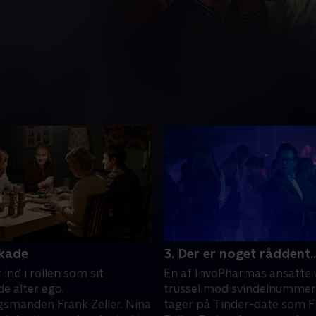
skade
3. Der er noget råddent..
r ind i rollen som sit
En af InvoPharmas ansatte 
de alter ego,
trussel mod svindelnummere
gsmanden Frank Zeller. Nina
tager på Tinder-date som F