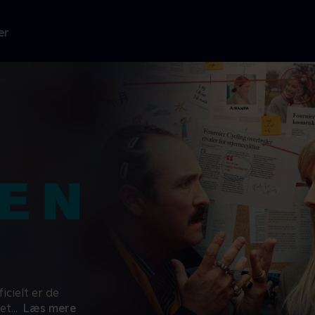
er
icielt er de
et
...
Læs mere