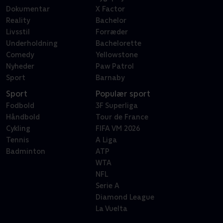
Dokumentar
X Factor
Reality
Bachelor
Livsstil
Forræder
Underholdning
Bachelorette
Comedy
Yellowstone
Nyheder
Paw Patrol
Sport
Barnaby
Sport
Populær sport
Fodbold
3F Superliga
Håndbold
Tour de France
Cykling
FIFA VM 2026
Tennis
A Liga
Badminton
ATP
WTA
NFL
Serie A
Diamond League
La Vuelta