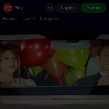
Log ind
Prøv nu
Forside
Live TV
Kategorier