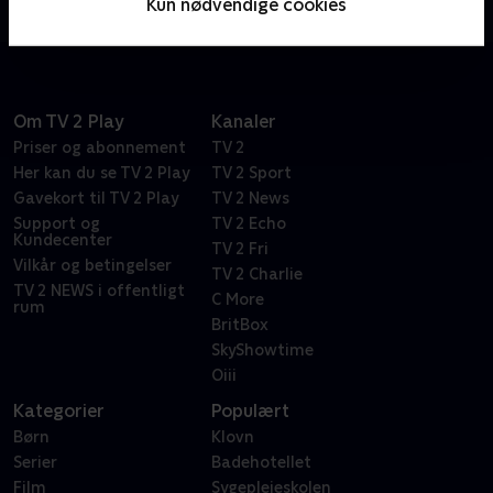
Kun nødvendige cookies
Frasier Crane.
Om TV 2 Play
Kanaler
Priser og abonnement
TV 2
Her kan du se TV 2 Play
TV 2 Sport
Gavekort til TV 2 Play
TV 2 News
Support og
TV 2 Echo
Kundecenter
TV 2 Fri
Vilkår og betingelser
TV 2 Charlie
TV 2 NEWS i offentligt
C More
rum
BritBox
SkyShowtime
Oiii
Kategorier
Populært
Børn
Klovn
Serier
Badehotellet
Film
Sygeplejeskolen