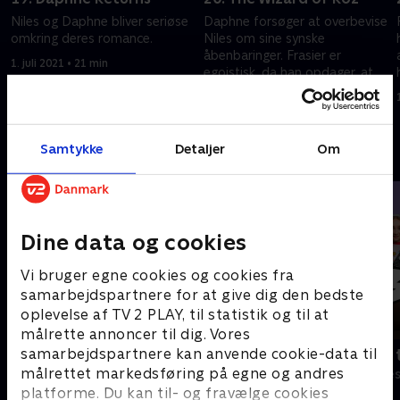
Niles og Daphne bliver seriøse
Daphne forsøger at overbevise
omkring deres romance.
Niles om sine synske
åbenbaringer. Frasier er
1. juli 2021 • 21 min
egoistisk, da han opdager, at
Roz har en affære med hans
1. juli 2021 • 20 min
mentor.
Samtykke
Detaljer
Om
Andre så også
Dine data og cookies
Vi bruger egne cookies og cookies fra
samarbejdspartnere for at give dig den bedste
oplevelse af TV 2 PLAY, til statistik og til at
målrette annoncer til dig. Vores
samarbejdspartnere kan anvende cookie-data til
Robssons (dansk tale)
Bert (dansk 
målrettet markedsføring på egne og andres
Komedie • 1 sæsoner
Komedie • 1 sæ
platforme. Du kan til- og fravælge cookies