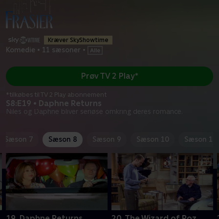
Kræver SkyShowtime
Komedie
•
11 sæsoner
•
Prøv TV 2 Play*
*tilkøbes til TV 2 Play abonnement
S8:E19 • Daphne Returns
Niles og Daphne bliver seriøse omkring deres romance.
Sæson 7
Sæson 8
Sæson 9
Sæson 10
Sæson 11
19. Daphne Returns
20. The Wizard of Roz