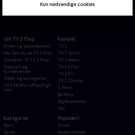
ordspil. Bare spørg den vanvittigt frustrerede Dr.
Kun nødvendige cookies
Frasier Crane.
Om TV 2 Play
Kanaler
Priser og abonnement
TV 2
Her kan du se TV 2 Play
TV 2 Sport
Gavekort til TV 2 Play
TV 2 News
Support og
TV 2 Echo
Kundecenter
TV 2 Fri
Vilkår og betingelser
TV 2 Charlie
TV 2 NEWS i offentligt
C More
rum
BritBox
SkyShowtime
Oiii
Kategorier
Populært
Børn
Klovn
Serier
Badehotellet