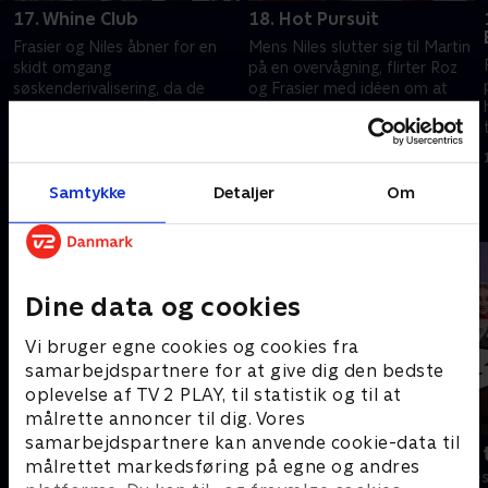
17. Whine Club
18. Hot Pursuit
Frasier og Niles åbner for en
Mens Niles slutter sig til Martin
skidt omgang
på en overvågning, flirter Roz
søskenderivalisering, da de
og Frasier med idéen om at
konkurrerer om en
blive mere end bare venner.
prestigefyldt position i deres
1. juli 2021 • 21 min
1. juli 2021 • 21 min
vinklub.
Samtykke
Detaljer
Om
Andre så også
Dine data og cookies
Vi bruger egne cookies og cookies fra
samarbejdspartnere for at give dig den bedste
oplevelse af TV 2 PLAY, til statistik og til at
målrette annoncer til dig. Vores
samarbejdspartnere kan anvende cookie-data til
Robssons (dansk tale)
Bert (dansk 
målrettet markedsføring på egne og andres
Komedie • 1 sæsoner
Komedie • 1 sæ