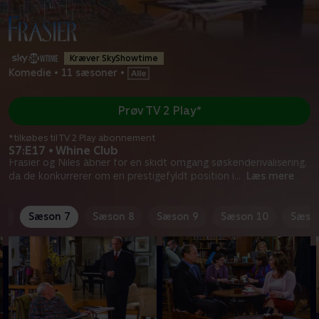
Kræver SkyShowtime
Komedie
•
11 sæsoner
•
Prøv TV 2 Play*
*tilkøbes til TV 2 Play abonnement
S7:E17 • Whine Club
Frasier og Niles åbner for en skidt omgang søskenderivalisering,
da de konkurrerer om en prestigefyldt position i
...
Læs mere
6
Sæson 7
Sæson 8
Sæson 9
Sæson 10
Sæso