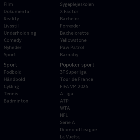
Film
Sygeplejeskolen
Dokumentar
X Factor
Reality
Bachelor
Livsstil
Forræder
Underholdning
Bachelorette
Comedy
Yellowstone
Nyheder
Paw Patrol
Sport
Barnaby
Sport
Populær sport
Fodbold
3F Superliga
Håndbold
Tour de France
Cykling
FIFA VM 2026
Tennis
A Liga
Badminton
ATP
WTA
NFL
Serie A
Diamond League
La Vuelta