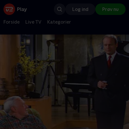
Log ind
Prøv nu
Forside
Live TV
Kategorier