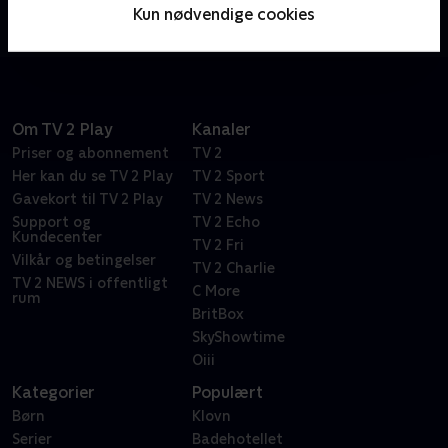
ordspil. Bare spørg den vanvittigt frustrerede Dr.
Kun nødvendige cookies
Frasier Crane.
Om TV 2 Play
Kanaler
Priser og abonnement
TV 2
Her kan du se TV 2 Play
TV 2 Sport
Gavekort til TV 2 Play
TV 2 News
Support og
TV 2 Echo
Kundecenter
TV 2 Fri
Vilkår og betingelser
TV 2 Charlie
TV 2 NEWS i offentligt
C More
rum
BritBox
SkyShowtime
Oiii
Kategorier
Populært
Børn
Klovn
Serier
Badehotellet