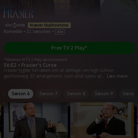
Kræver SkyShowtime
Komedie
•
11 sæsoner
•
Prøv TV 2 Play*
*tilkøbes til TV 2 Play abonnement
S6:E2 • Frasier's Curse
Frasier fygter for idéen om at deltage i en high school-
genforening. Et arrangement, som altid synes at
...
Læs mere
5
Sæson 6
Sæson 7
Sæson 8
Sæson 9
Sæson 