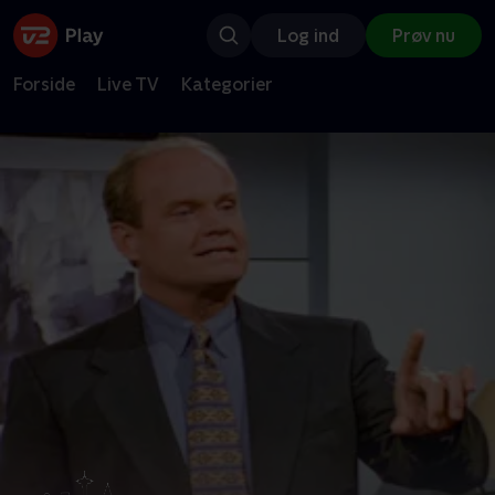
Log ind
Prøv nu
Forside
Live TV
Kategorier