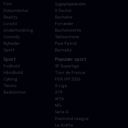
Film
Sygeplejeskolen
Dokumentar
X Factor
Reality
Bachelor
Livsstil
Forræder
Underholdning
Bachelorette
Comedy
Yellowstone
Nyheder
Paw Patrol
Sport
Barnaby
Sport
Populær sport
Fodbold
3F Superliga
Håndbold
Tour de France
Cykling
FIFA VM 2026
Tennis
A Liga
Badminton
ATP
WTA
NFL
Serie A
Diamond League
La Vuelta