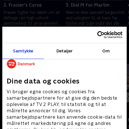
2. Frasier's Curse
3. Dial M for Martin
Frasier fygter for idéen om at
Niles er ikke specielt begejstret
deltage i en high school-
ved udsigten til, at hans far
genforening. Et arrangement,
flytter ind. Lige indtil det går
som altid synes at falde
op for ham, at Daphne er en
sammen med en
del af pakken.
1. juli 2021 • 20 min
1. juli 2021 • 21 min
nedtursperiode i hans liv.
Samtykke
Detaljer
Om
Andre så også
Dine data og cookies
Vi bruger egne cookies og cookies fra
samarbejdspartnere for at give dig den bedste
oplevelse af TV 2 PLAY, til statistik og til at
målrette annoncer til dig. Vores
samarbejdspartnere kan anvende cookie-data til
Robssons (dansk tale)
Bert (dansk 
målrettet markedsføring på egne og andres
Komedie • 1 sæsoner
Komedie • 1 sæ