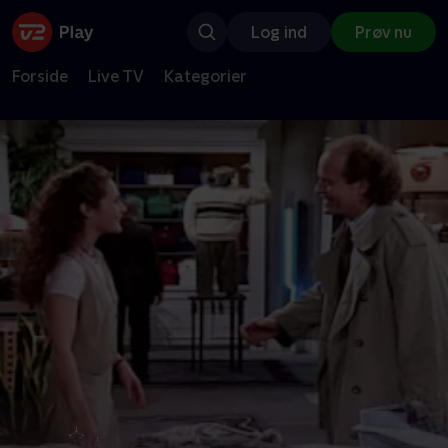
Log ind
Prøv nu
Forside
Live TV
Kategorier