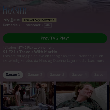
Kræver SkyShowtime
Komedie
•
11 sæsoner
•
Prøv TV 2 Play*
*tilkøbes til TV 2 Play abonnement
S1:E21 • Travels With Martin
Frasiers forsøg på at lave en far og søn-ferie udvikler sig til en
skrækkelig køretur, da Niles og Daphne tager med
...
Læs mere
Sæson 1
Sæson 2
Sæson 3
Sæson 4
Sæson 5