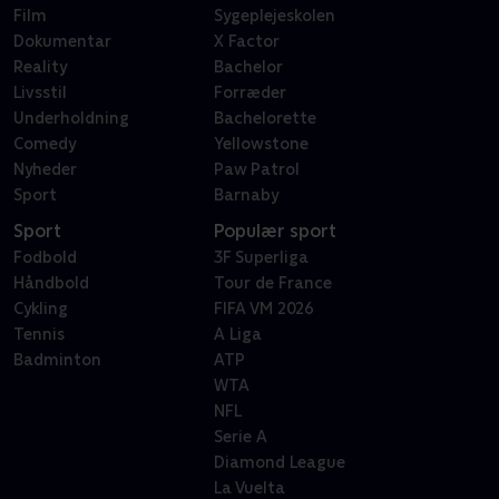
Film
Sygeplejeskolen
Dokumentar
X Factor
Reality
Bachelor
Livsstil
Forræder
Underholdning
Bachelorette
Comedy
Yellowstone
Nyheder
Paw Patrol
Sport
Barnaby
Sport
Populær sport
Fodbold
3F Superliga
Håndbold
Tour de France
Cykling
FIFA VM 2026
Tennis
A Liga
Badminton
ATP
WTA
NFL
Serie A
Diamond League
La Vuelta