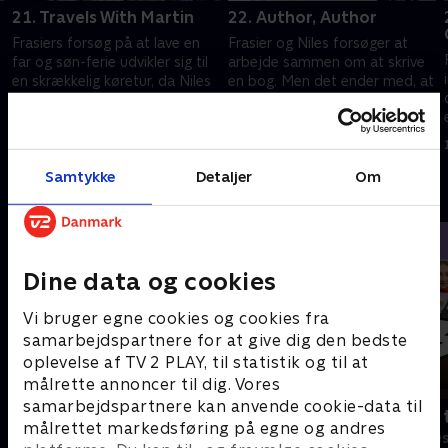
21. Travels With Martin
22. Author, Author
Frasiers forsøg på at lave en
Frasier og Niles forsøger at
far og søn-ferie udvikler sig til
arbejde sammen om at skrive
en skrækkelig køretur, da Niles
en bog. Men det ender med, at
og Daphne tager med på
de skændes mere, end de
turen.
skriver.
1. juli 2021 • 21 min
1. juli 2021 • 21 min
Samtykke
Detaljer
Om
Andre så også
Dine data og cookies
Vi bruger egne cookies og cookies fra
samarbejdspartnere for at give dig den bedste
oplevelse af TV 2 PLAY, til statistik og til at
målrette annoncer til dig. Vores
samarbejdspartnere kan anvende cookie-data til
Robssons (dansk tale)
Bert (dansk 
målrettet markedsføring på egne og andres
Komedie • 1 sæsoner
Komedie • 1 sæ