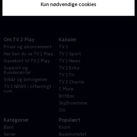
ordspil. Bare spørg den vanvittigt frustrerede Dr.
Kun nødvendige cookies
Frasier Crane.
Om TV 2 Play
Kanaler
Priser og abonnement
TV 2
Her kan du se TV 2 Play
TV 2 Sport
Gavekort til TV 2 Play
TV 2 News
Support og
TV 2 Echo
Kundecenter
TV 2 Fri
Vilkår og betingelser
TV 2 Charlie
TV 2 NEWS i offentligt
C More
rum
BritBox
SkyShowtime
Oiii
Kategorier
Populært
Børn
Klovn
Serier
Badehotellet