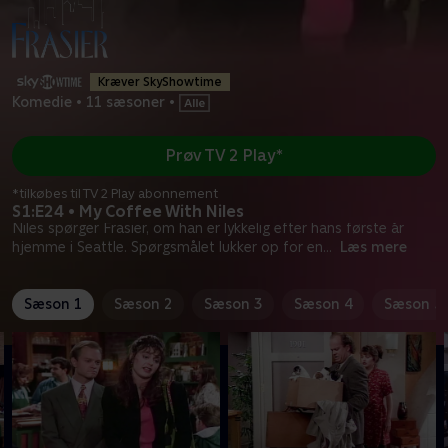
Kræver SkyShowtime
Komedie
•
11 sæsoner
•
Prøv TV 2 Play*
*tilkøbes til TV 2 Play abonnement
S1:E24 • My Coffee With Niles
Niles spørger Frasier, om han er lykkelig efter hans første år
hjemme i Seattle. Spørgsmålet lukker op for en
...
Læs mere
Sæson 1
Sæson 2
Sæson 3
Sæson 4
Sæson 5