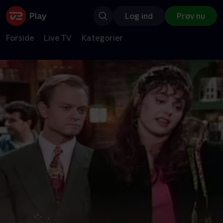
Log ind
Prøv nu
Forside
Live TV
Kategorier