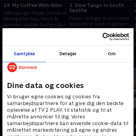
24. My Coffee With Niles
1. Slow Tango In South
Seattle
Niles spørger Frasier, om han er
Frasier opdager, at en lummer
lykkelig efter hans første år
bestseller er baseret på hans
hjemme i Seattle. Spørgsmålet
affære med en ældre kvinde.
lukker op for en komisk og
afslørende familiedialog.
1. juli 2021 • 21 min
1. juli 2021 • 21 min
Samtykke
Detaljer
Om
Andre så også
Dine data og cookies
Vi bruger egne cookies og cookies fra
samarbejdspartnere for at give dig den bedste
oplevelse af TV 2 PLAY, til statistik og til at
målrette annoncer til dig. Vores
samarbejdspartnere kan anvende cookie-data til
Robssons (dansk tale)
Bert (dansk 
målrettet markedsføring på egne og andres
Komedie • 1 sæsoner
Komedie • 1 sæ