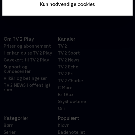
ordspil. Bare spørg den vanvittigt frustrerede Dr.
Kun nødvendige cookies
Frasier Crane.
Om TV 2 Play
Kanaler
Priser og abonnement
TV 2
Her kan du se TV 2 Play
TV 2 Sport
Gavekort til TV 2 Play
TV 2 News
Support og
TV 2 Echo
Kundecenter
TV 2 Fri
Vilkår og betingelser
TV 2 Charlie
TV 2 NEWS i offentligt
C More
rum
BritBox
SkyShowtime
Oiii
Kategorier
Populært
Børn
Klovn
Serier
Badehotellet