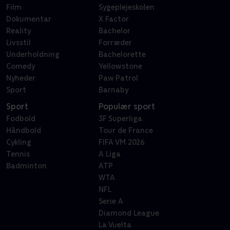
Film
Sygeplejeskolen
Dokumentar
X Factor
Reality
Bachelor
Livsstil
Forræder
Underholdning
Bachelorette
Comedy
Yellowstone
Nyheder
Paw Patrol
Sport
Barnaby
Sport
Populær sport
Fodbold
3F Superliga
Håndbold
Tour de France
Cykling
FIFA VM 2026
Tennis
A Liga
Badminton
ATP
WTA
NFL
Serie A
Diamond League
La Vuelta