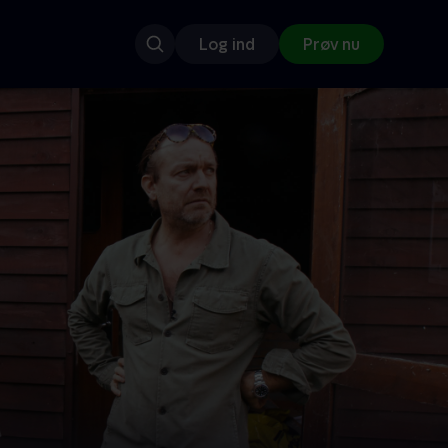
Log ind
Prøv nu