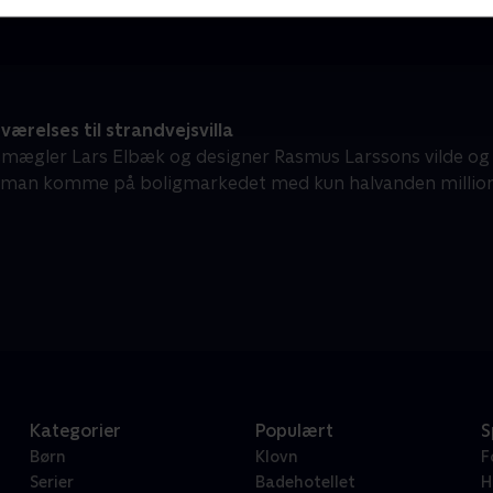
værelses til strandvejsvilla
ægler Lars Elbæk og designer Rasmus Larssons vilde og 
n man komme på boligmarkedet med kun halvanden millio
Kategorier
Populært
S
Børn
Klovn
F
Serier
Badehotellet
H