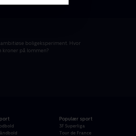
ambitiøse boligeksperiment. Hvor
n kroner på lommen?
port
Populær sport
odbold
3F Superliga
åndbold
Tour de France