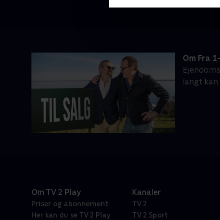
Om Fra 1-
Ejendomsm
langt ka
Om TV 2 Play
Kanaler
Priser og abonnement
TV 2
Her kan du se TV 2 Play
TV 2 Sport