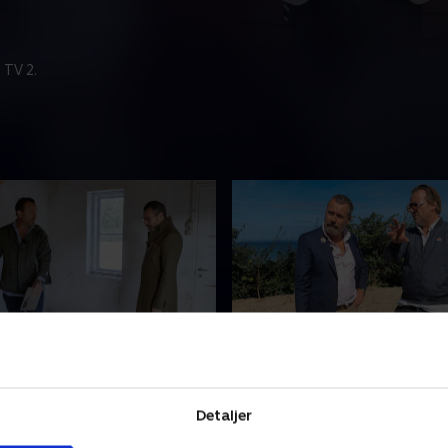
 TV 2.
 i chok, det er jeg også
4. Vi er helt nede i hullet
k og Rasmus Larsson er
Det ellers så optimistiske 
n akut svær situation, der
er slået ud af kurs. Retten i
Detaljer
ægge deres drøm om at
har afgjort, at byggeriet af