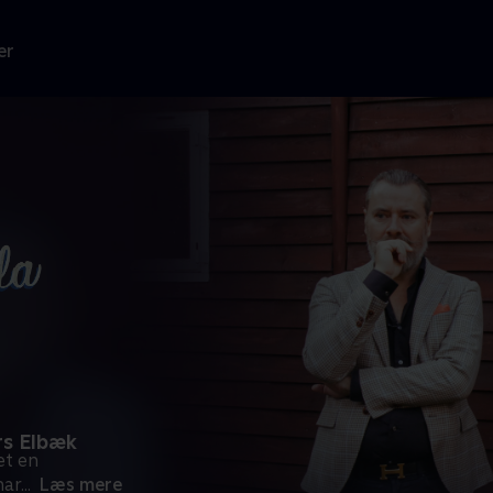
er
rs Elbæk
et en
har
...
Læs mere