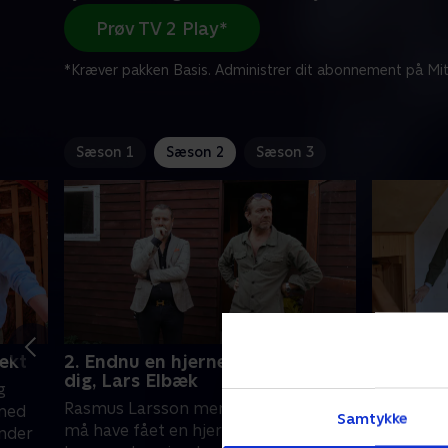
Prøv TV 2 Play*
*Kræver pakken Basis. Administrer dit abonnement på Mit
Sæson 1
Sæson 2
Sæson 3
jekt
2. Endnu en hjerneblødning fra
3. Jeg er
dig, Lars Elbæk
g
Lars Elbæ
Rasmus Larsson mener, at Lars Elbæk
 med
havnet i e
Samtykke
må have fået en hjerneblødning, da
nder
kan ødel