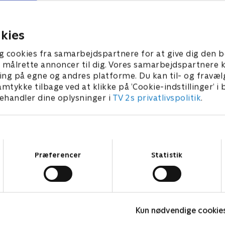
trandvejsvilla.
strandvejsvillaen skal stopp
grund af en gammel servitut
 2022 • 27 min
7. september 2022 • 27 min
1931.
kies
g cookies fra samarbejdspartnere for at give dig den b
l at målrette annoncer til dig. Vores samarbejdspartner
ing på egne og andres platforme. Du kan til- og fravæl
amtykke tilbage ved at klikke på ’Cookie-indstillinger’ i
handler dine oplysninger i
TV 2s privatlivspolitik
.
Samtykkevalg
Præferencer
Statistik
Beliggenhed, beliggenhed, beliggenhed
H
Kun nødvendige cookie
Livsstil • 18 sæsoner
L