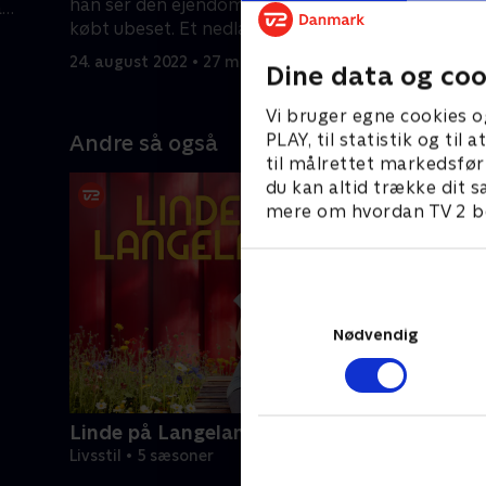
han ser den ejendom, som de har
å
bygge en s
købt ubeset. Et nedlagt
 de
31. august
snedkerværksted uden vand eller
24. august 2022 • 27 min
Dine data og coo
toilet!
Vi bruger egne cookies o
PLAY, til statistik og ti
Andre så også
til målrettet markedsfør
du kan altid trække dit s
mere om hvordan TV 2 be
Nødvendig
Linde på Langeland
Livsstil • 5 sæsoner