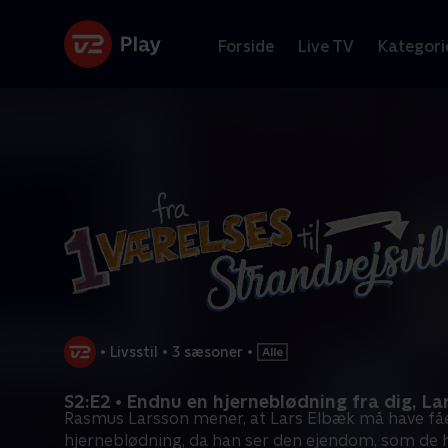
Forside
Live TV
Kategori
•
Livsstil
•
3 sæsoner
•
S2:E2 • Endnu en hjerneblødning fra dig, La
Rasmus Larsson mener, at Lars Elbæk må have få
hjerneblødning, da han ser den ejendom, som de 