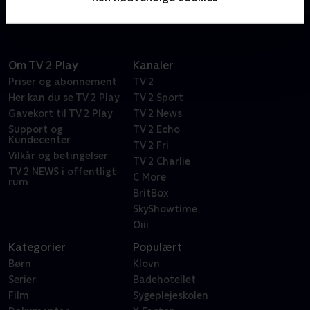
Om TV 2 Play
Kanaler
Priser og abonnement
TV 2
Her kan du se TV 2 Play
TV 2 Sport
Gavekort til TV 2 Play
TV 2 News
Support og
TV 2 Echo
Kundecenter
TV 2 Fri
Vilkår og betingelser
TV 2 Charlie
TV 2 NEWS i offentligt
C More
rum
BritBox
SkyShowtime
Oiii
Kategorier
Populært
Børn
Klovn
Serier
Badehotellet
Film
Sygeplejeskolen