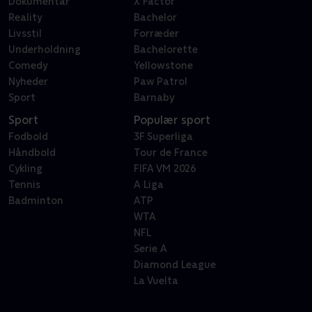
Dokumentar
X Factor
Reality
Bachelor
Livsstil
Forræder
Underholdning
Bachelorette
Comedy
Yellowstone
Nyheder
Paw Patrol
Sport
Barnaby
Sport
Populær sport
Fodbold
3F Superliga
Håndbold
Tour de France
Cykling
FIFA VM 2026
Tennis
A Liga
Badminton
ATP
WTA
NFL
Serie A
Diamond League
La Vuelta