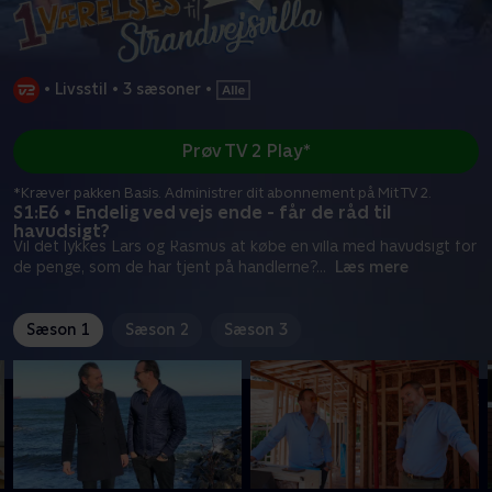
•
Livsstil
•
3 sæsoner
•
Prøv TV 2 Play*
*Kræver pakken Basis. Administrer dit abonnement på Mit TV 2.
S1:E6 • Endelig ved vejs ende - får de råd til
havudsigt?
Vil det lykkes Lars og Rasmus at købe en villa med havudsigt for
de penge, som de har tjent på handlerne?
...
Læs mere
Sæson 1
Sæson 2
Sæson 3