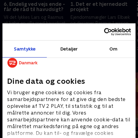
6. Endelig ved vejs ende -
1. Det er et hjernedødt
får de råd til havudsigt?
projekt
Vil det lykkes Lars og Rasmus
Ejendomsmægler Lars Elbæk
at købe en villa med havudsigt
og designer Rasmus Larsson
for de penge, som de har tjent
står med en kæmpe
på handlerne?
udfordring. De har under én
e
Boligeksperterne går all-in for
million kroner til at bygge på
26. februar 2020 • 28 min
24. august 2022 • 28 min
at nå deres mål.
grunden i Ålsgårde. Hvad stiller
Samtykke
Detaljer
Om
de op?
Andre så også
Dine data og cookies
Vi bruger egne cookies og cookies fra
samarbejdspartnere for at give dig den bedste
oplevelse af TV 2 PLAY, til statistik og til at
målrette annoncer til dig. Vores
samarbejdspartnere kan anvende cookie-data til
målrettet markedsføring på egne og andres
Beliggenhed, beliggenhed,
Linde på La
platforme. Du kan til- og fravælge cookies