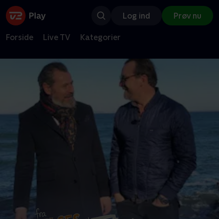
Log ind
Prøv nu
Forside
Live TV
Kategorier